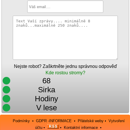
Nejste robot? Zaškrtněte jednu správnou odpověď
Kde rostou stromy?
68
Sirka
Hodiny
V lese
Podmínky
•
GDPR -INFORMACE
•
Přátelské weby
•
Vytvoření
účtu
•
•
Kontaktní informace
•