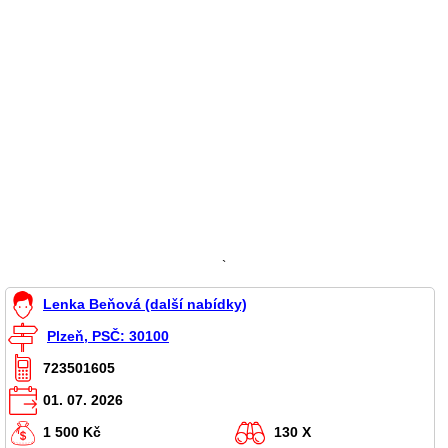
`
Lenka Beňová (další nabídky)
Plzeň, PSČ: 30100
723501605
01. 07. 2026
1 500 Kč
130 X