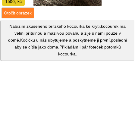
1500,-kč
Otočit obrázek
Nabízím zkušeného britského kocourka ke krytí,kocourek má
velmi přítulnou a mazlivou povahu a žije s námi pouze v
domě.Kočičku u nás ubytujeme a poskytneme ji první,poslední
aby se cítila jako doma.Přikládám i pár foteček potomků
kocourka.