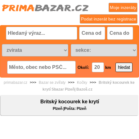
Moje inzeráty
Podat inzerát bez registrace
Okolí:
km
primabazar.cz
>>>
Bazar se zvířaty
>>>
Kočky
>>>
Britský kocourek ke
krytí Sbazar Plzeň| Bazoš.cz
Britský kocourek ke krytí
Plzeň |Pošta: Plzeň