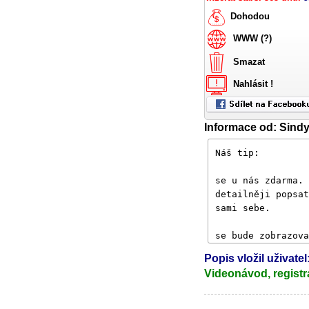
Dohodou
WWW (?)
Smazat
Nahlásit !
Informace od: Sind
Popis vložil uživate
Videonávod, registr