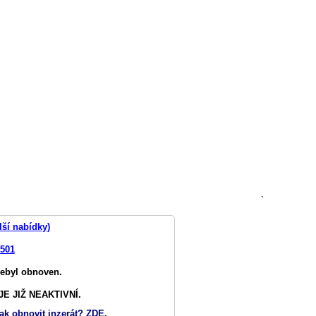
`
lší nabídky)
9501
nebyl obnoven.
E JIŽ NEAKTIVNÍ.
ak obnovit inzerát? ZDE.