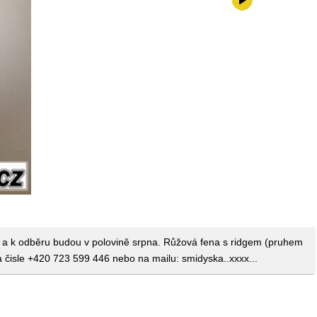
0,-kč
 a k odběru budou v polovině srpna. Růžová fena s ridgem (pruhem
 čisle +420 723 599 446 nebo na mailu: smidyska..xxxx...