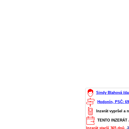
Sindy Blahová (da
Hodonín, PSČ: 6
Inzerát vypršel a 
TENTO INZERÁT J
Inzerát starší 365 dnů.
J