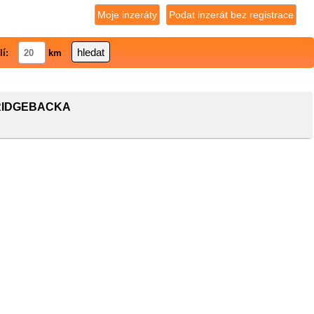
Moje inzeráty
Podat inzerát bez registrace
lí:
km
 RIDGEBACKA