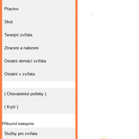
Ptactvo
`
Skot
Terarijní zvířata
Ztraceni a nalezeni
Ostatní domácí zvířata
Ostatní v zvířata
( Chovatelské potřeby )
( Krytí )
Příbuzné kategorie
Služby pro zvířata