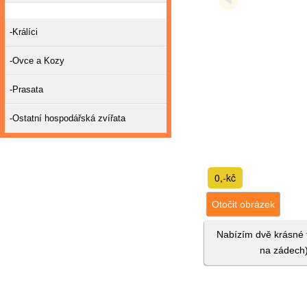
-Králíci
-Ovce a Kozy
-Prasata
-Ostatní hospodářská zvířata
0,-kč
Otočit obrázek
Nabízím dvě krásné 
na zádech)