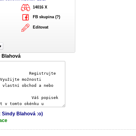
14016 X
FB skupina (?)
Editovat
y Blahová
l: Sindy Blahová :o)
ace