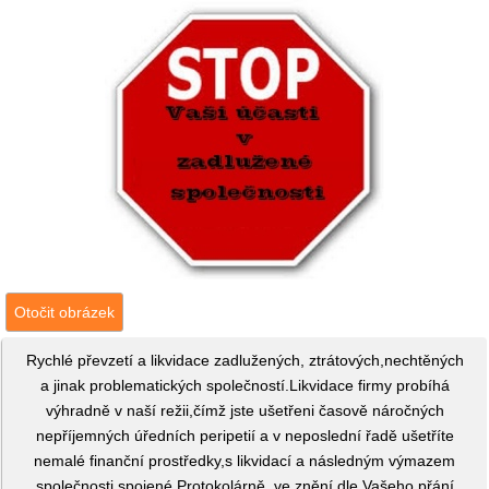
Otočit obrázek
Rychlé převzetí a likvidace zadlužených, ztrátových,nechtěných
a jinak problematických společností.Likvidace firmy probíhá
výhradně v naší režii,čímž jste ušetřeni časově náročných
nepříjemných úředních peripetií a v neposlední řadě ušetříte
nemalé finanční prostředky,s likvidací a následným výmazem
společnosti spojené.Protokolárně, ve znění dle Vašeho přání