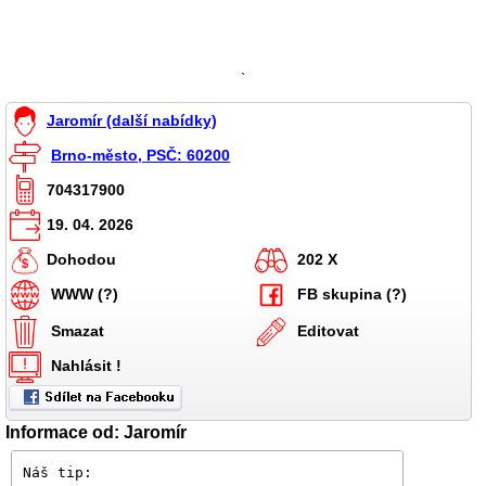
`
Jaromír (další nabídky)
Brno-město, PSČ: 60200
704317900
19. 04. 2026
Dohodou
202 X
WWW (?)
FB skupina (?)
Smazat
Editovat
Nahlásit !
Informace od: Jaromír