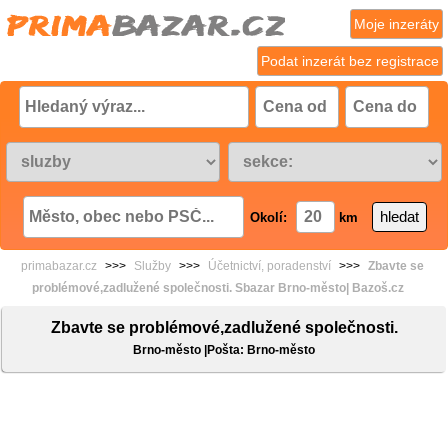
Moje inzeráty
Podat inzerát bez registrace
Okolí:
km
primabazar.cz
>>>
Služby
>>>
Účetnictví, poradenství
>>>
Zbavte se
problémové,zadlužené společnosti. Sbazar Brno-město| Bazoš.cz
Zbavte se problémové,zadlužené společnosti.
Brno-město |Pošta: Brno-město