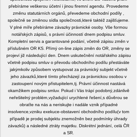
přebíráme veškerou účetní i jinou firemní agendu. Provedeme
změnu statutárních orgánů, převedeme obchodní podíly ,
společně se změnou sídla společnosti,které taktéž zajišťujeme.
V plné míře přebíráme závazky právnické osoby. Vše formou
notářských zápisů, s právní účinností dnem podpisu smluv.
Kompletní servis a garantované podání, včetně zápisu změn v
příslušném OR KS. Přímý on-line zápis změn do OR, změny se
projeví již následující den. Dnem uskutečnění notářského zápisu
včetně podpisu smluv o převodu obchodního podílu přestáváte
jakýmkoliv způsobem vystupovat za právnický subjekt včetně
jeho závazků,které tímto přecházejí za právnickou osobou v
zastoupení novým přistupitelem,tj. Právní účinnost nastává
okamžikem podpisu smluv. Pokud i Vás trápí podobný,zdánlivě
neřešitelný problém,vyžadující urychlené řešení,s důvěrou se
obraťte na nás a neriskujte i nadále vznik případné
insolvence,vzniku exekuce-obstavení obchodního podílu(v tom
případě je prodej subjektu znemožněn bez podmínky úhrady
závazků) a následné ztráty majetku. Diskrétní jednání, celá ČR
a SR.