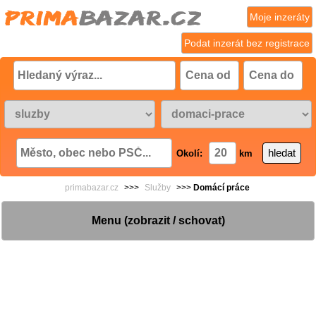
Moje inzeráty
Podat inzerát bez registrace
Okolí:
km
primabazar.cz
>>>
Služby
>>>
Domácí práce
Menu (zobrazit / schovat)