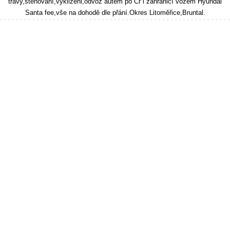
travy,stěhování,vyklizeni,odvoz autem po Čr i zahraničí vozem Hyundai
Santa fee,vše na dohodě dle přání.Okres Litoměřice,Bruntal.