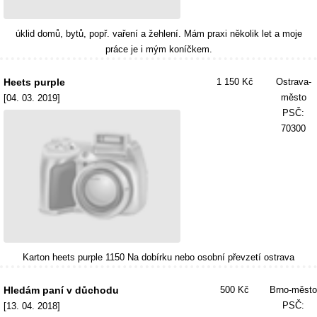
úklid domů, bytů, popř. vaření a žehlení. Mám praxi několik let a moje
práce je i mým koníčkem.
Heets purple
1 150 Kč
Ostrava-
město
[04. 03. 2019]
PSČ:
70300
Karton heets purple 1150 Na dobírku nebo osobní převzetí ostrava
Hledám paní v důchodu
500 Kč
Brno-město
PSČ:
[13. 04. 2018]