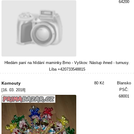
64200
Hledám paní na hlídání maminky.Brno - Vyškov. Nástup ihned - turnusy.
Líba +420733548815
Kornouty
80 Kč
Blansko
PSČ:
[16. 03. 2018]
68001