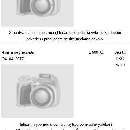
Sme dva manumalne zrucni,hledame brigadu na vykend,za dobrou
odvedenu praci,dobre penize,udelame cokoliv
Hodinový manžel
1 500 Kč
Bruntál
PSČ:
[04. 04. 2017]
79201
Nabízím výpomoc u domu či bytu,drobne opravy,sekani