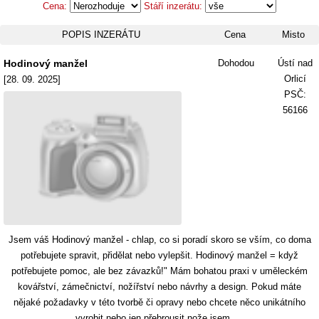
Cena:
Stáří inzerátu:
POPIS INZERÁTU
Cena
Misto
Hodinový manžel
Dohodou
Ústí nad
Orlicí
[28. 09. 2025]
PSČ:
56166
Jsem váš Hodinový manžel - chlap, co si poradí skoro se vším, co doma
potřebujete spravit, přidělat nebo vylepšit. Hodinový manžel = když
potřebujete pomoc, ale bez závazků!" Mám bohatou praxi v uměleckém
kovářství, zámečnictví, nožířství nebo návrhy a design. Pokud máte
nějaké požadavky v této tvorbě či opravy nebo chcete něco unikátního
vyrobit nebo jen přebrousit nože jsem ....