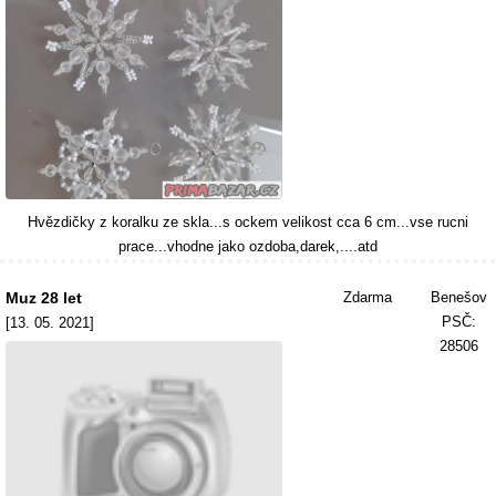
Hvězdičky z koralku ze skla...s ockem velikost cca 6 cm...vse rucni
prace...vhodne jako ozdoba,darek,....atd
Muz 28 let
Zdarma
Benešov
PSČ:
[13. 05. 2021]
28506