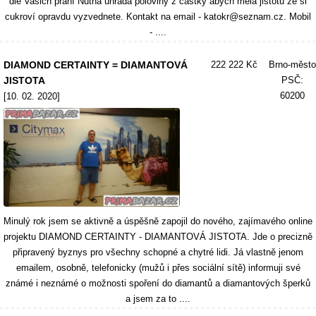
dle Vašich přání Nutná úhrada poloviny z částky abych měla jistotu že si
cukroví opravdu vyzvednete. Kontakt na email - katokr@seznam.cz. Mobil
- ....
DIAMOND CERTAINTY = DIAMANTOVÁ
222 222 Kč
Brno-město
JISTOTA
PSČ:
60200
[10. 02. 2020]
Minulý rok jsem se aktivně a úspěšně zapojil do nového, zajímavého online
projektu DIAMOND CERTAINTY - DIAMANTOVÁ JISTOTA. Jde o precizně
připravený byznys pro všechny schopné a chytré lidi. Já vlastně jenom
emailem, osobně, telefonicky (mužů i přes sociální sítě) informuji své
známé i neznámé o možnosti spoření do diamantů a diamantových šperků
a jsem za to ....