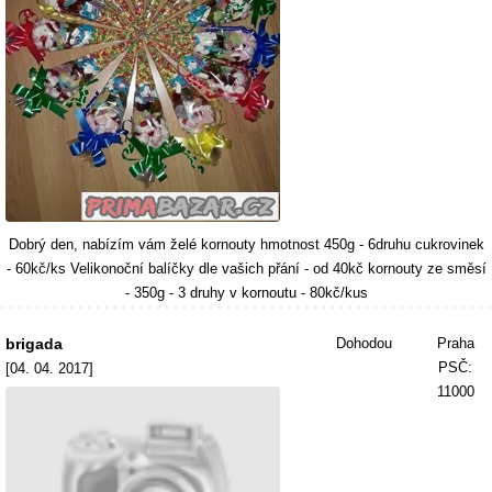
Dobrý den, nabízím vám želé kornouty hmotnost 450g - 6druhu cukrovinek
- 60kč/ks Velikonoční balíčky dle vašich přání - od 40kč kornouty ze směsí
- 350g - 3 druhy v kornoutu - 80kč/kus
brigada
Dohodou
Praha
PSČ:
[04. 04. 2017]
11000