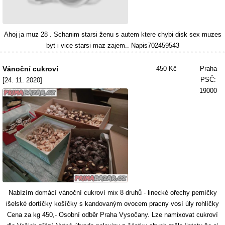
Ahoj ja muz 28 . Schanim starsi ženu s autem ktere chybi disk sex muzes
byt i vice starsi maz zajem.. Napis702459543
Vánoční cukroví
450 Kč
Praha
PSČ:
[24. 11. 2020]
19000
Nabízím domácí vánoční cukroví mix 8 druhů - linecké ořechy perníčky
išelské dortíčky košíčky s kandovaným ovocem pracny vosí úly rohlíčky
Cena za kg 450,- Osobní odběr Praha Vysočany. Lze namixovat cukroví