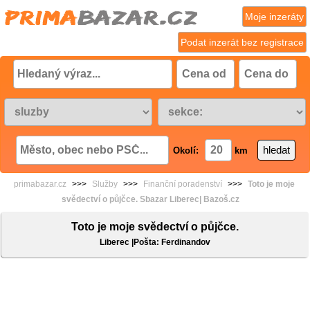
Moje inzeráty
Podat inzerát bez registrace
Okolí:
km
primabazar.cz
>>>
Služby
>>>
Finanční poradenství
>>>
Toto je moje
svědectví o půjčce. Sbazar Liberec| Bazoš.cz
Toto je moje svědectví o půjčce.
Liberec |Pošta: Ferdinandov