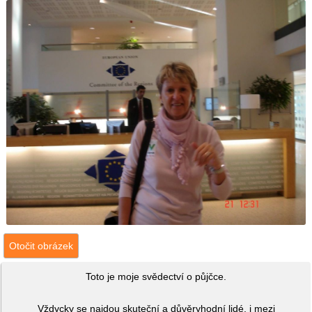
Otočit obrázek
Toto je moje svědectví o půjčce.
Vždycky se najdou skuteční a důvěryhodní lidé, i mezi