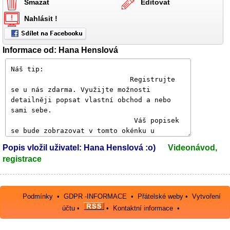
Smazat
Editovat
Nahlásit !
Informace od: Hana Henslová
Popis vložil uživatel: Hana Henslová :o)
Videonávod,
registrace
Podmínky
•
GDPR -INFORMACE
•
Přátelské weby
•
Vytvoření
účtu
•
•
Kontaktní informace
•