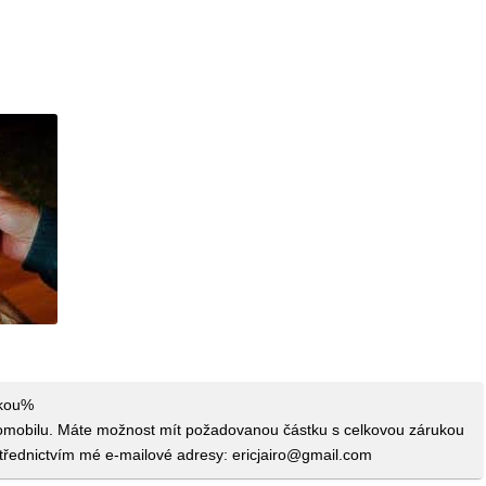
e
ukou%
tomobilu. Máte možnost mít požadovanou částku s celkovou zárukou
třednictvím mé e-mailové adresy: ericjairo@gmail.com