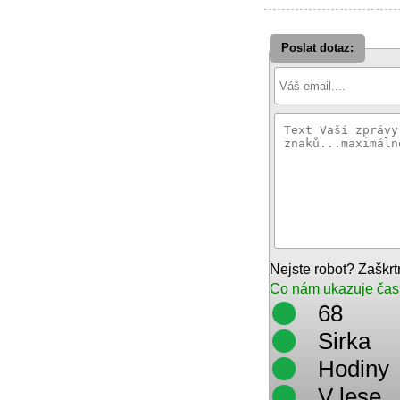
Poslat dotaz:
Nejste robot? Zaškr
Co nám ukazuje čas
68
Sirka
Hodiny
V lese