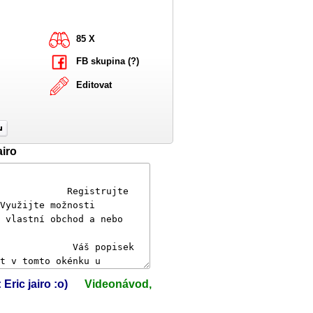
85 X
FB skupina (?)
Editovat
airo
 Eric jairo :o)
Videonávod,