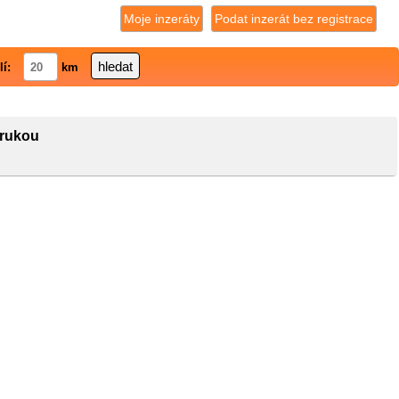
Moje inzeráty
Podat inzerát bez registrace
lí:
km
árukou