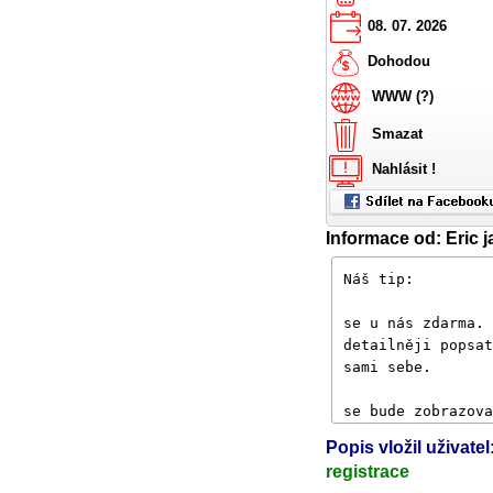
08. 07. 2026
Dohodou
WWW (?)
Smazat
Nahlásit !
Informace od: Eric j
Popis vložil uživatel:
registrace