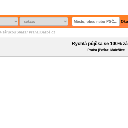
Oko
% zárukou Sbazar Praha| Bazoš.cz
Rychlá půjčka se 100% z
Praha |Pošta: Malešice