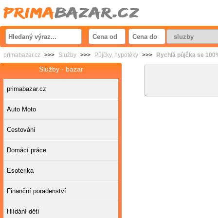
primabazar.cz
>>>
Služby
>>>
Půjčky, hypotéky
>>>
Rychlá půjčka se 100
Služby - bazar
primabazar.cz
Auto Moto
Cestování
Domácí práce
Esoterika
Finanční poradenství
Hlídání dětí