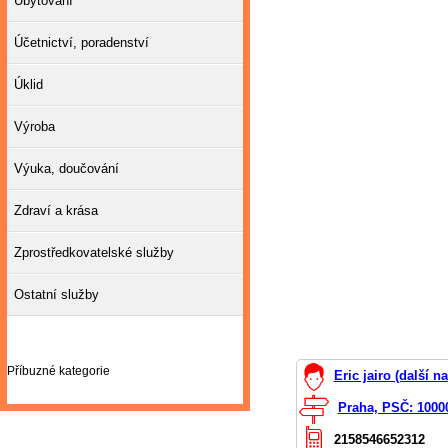
Ubytování
Účetnictví, poradenství
Úklid
Výroba
Výuka, doučování
Zdraví a krása
Zprostředkovatelské služby
Ostatní služby
Příbuzné kategorie
Eric jairo (další n
Praha, PSČ: 1000
2158546652312