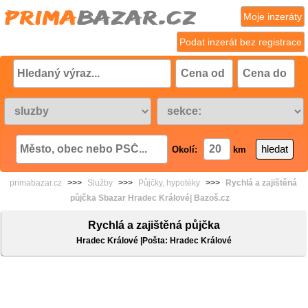
Moje inzeráty
Podat inzerát bez registrace
Okolí:
km
primabazar.cz
>>>
Služby
>>>
Půjčky, hypotéky
>>>
Rychlá a zajištěná
půjčka Sbazar Hradec Králové| Bazoš.cz
Rychlá a zajištěná půjčka
Hradec Králové |Pošta: Hradec Králové