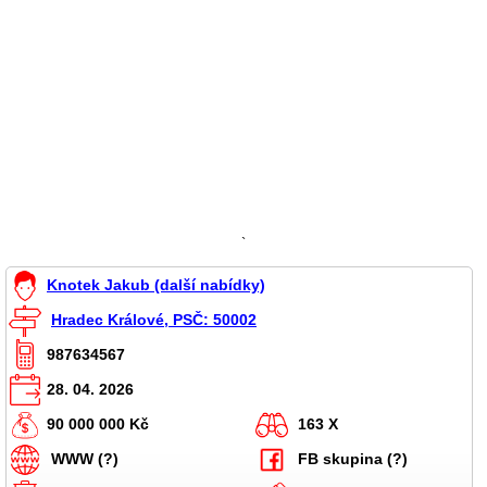
`
Knotek Jakub (další nabídky)
Hradec Králové, PSČ: 50002
987634567
28. 04. 2026
90 000 000 Kč
163 X
WWW (?)
FB skupina (?)