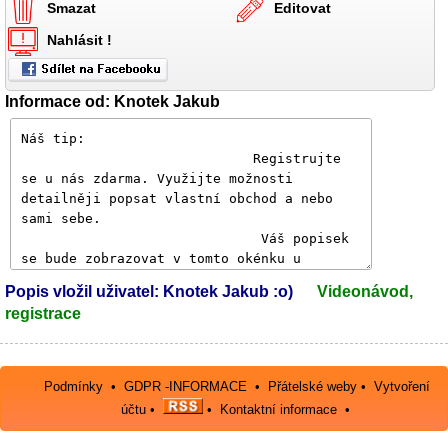
Smazat
Editovat
Nahlásit !
Informace od: Knotek Jakub
Popis vložil uživatel: Knotek Jakub :o)
Videonávod,
registrace
Podmínky
•
GDPR -INFORMACE
•
Přátelské weby
•
Vytvoření
účtu
•
•
Kontaktní informace
•