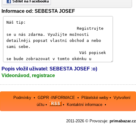
Informace od: SEBESTA JOSEF
Popis vložil uživatel: SEBESTA JOSEF :o)
Videonávod, registrace
Podmínky
•
GDPR -INFORMACE
•
Přátelské weby
•
Vytvoření
účtu
•
•
Kontaktní informace
•
2011-2026 © Provozuje:
primabazar.cz