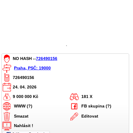
`
NO HASH --
726490156
Praha, PSČ: 19000
726490156
24. 04. 2026
9 000 000 Kč
181 X
WWW (?)
FB skupina (?)
Smazat
Editovat
Nahlásit !