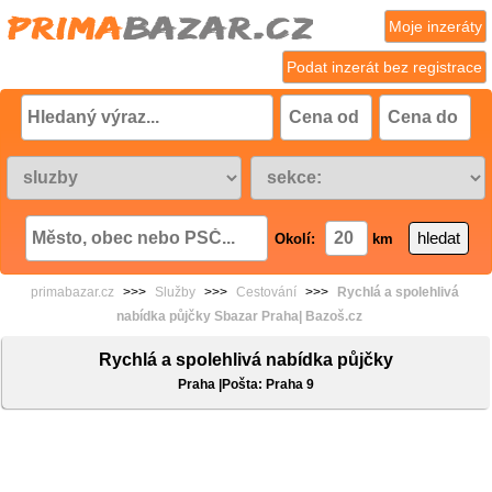
Moje inzeráty
Podat inzerát bez registrace
Okolí:
km
primabazar.cz
>>>
Služby
>>>
Cestování
>>>
Rychlá a spolehlivá
nabídka půjčky Sbazar Praha| Bazoš.cz
Rychlá a spolehlivá nabídka půjčky
Praha |Pošta: Praha 9