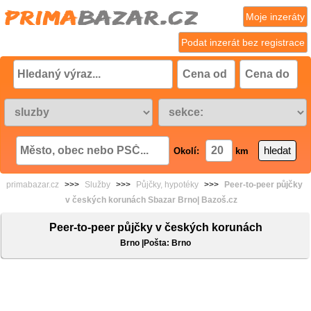
Moje inzeráty
Podat inzerát bez registrace
Okolí:
km
primabazar.cz
>>>
Služby
>>>
Půjčky, hypotéky
>>>
Peer-to-peer půjčky
v českých korunách Sbazar Brno| Bazoš.cz
Peer-to-peer půjčky v českých korunách
Brno |Pošta: Brno