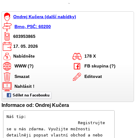
`
Ondrej Kučera (další nabídky)
Brno, PSČ: 60200
603953865
17. 05. 2026
Nabídněte
178 X
WWW (?)
FB skupina (?)
Smazat
Editovat
Nahlásit !
Informace od: Ondrej Kučera