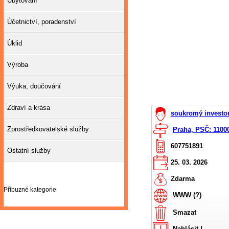
Ubytování
Účetnictví, poradenství
Úklid
Výroba
Výuka, doučování
Zdraví a krása
soukromý investor
Zprostředkovatelské služby
Praha, PSČ: 1100
607751891
Ostatní služby
25. 03. 2026
Zdarma
Příbuzné kategorie
WWW (?)
Smazat
Nahlásit !