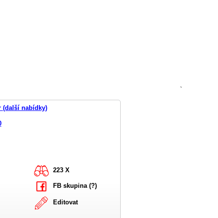
`
 (další nabídky)
0
223 X
FB skupina (?)
Editovat