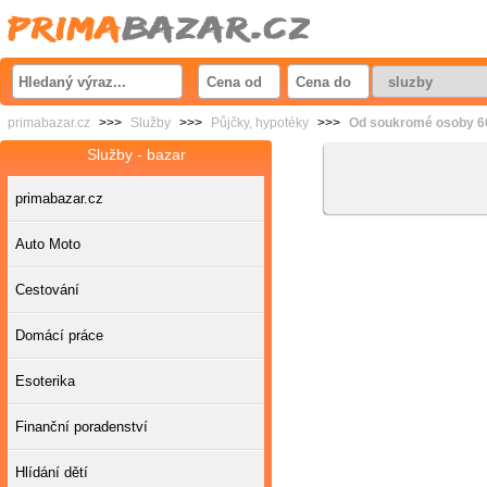
primabazar.cz
>>>
Služby
>>>
Půjčky, hypotéky
>>>
Od soukromé osoby 60
Služby - bazar
primabazar.cz
Auto Moto
Cestování
Domácí práce
Esoterika
Finanční poradenství
Hlídání dětí