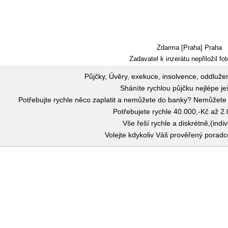
Zdarma [Praha] Praha
Zadavatel k inzerátu nepřiložil fot
Půjčky, Úvěry, exekuce, insolvence, oddluže
Sháníte rychlou půjčku nejlépe j
Potřebujte rychle něco zaplatit a nemůžete do banky? Nemůžete 
Potřebujete rychle 40.000,-Kč až 2
Vše řeší rychle a diskrétně,(indiv
Volejte kdykoliv Váš prověřený porad