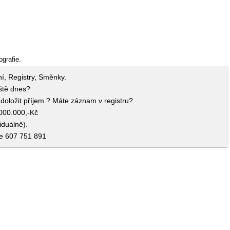
ografie.
ní, Registry, Směnky.
eště dnes?
doložit příjem ? Máte záznam v registru?
.000.000,-Kč
iduálně).
ce 607 751 891