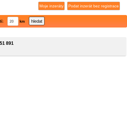
Moje inzeráty
Podat inzerát bez registrace
lí:
km
51 891