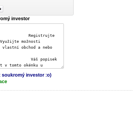
romý investor
l: soukromý investor :o)
ace