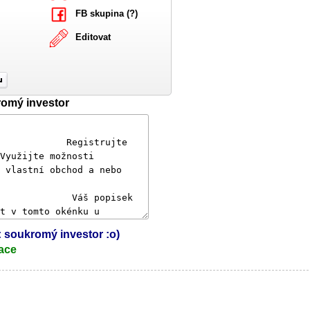
FB skupina (?)
Editovat
romý investor
l: soukromý investor :o)
ace