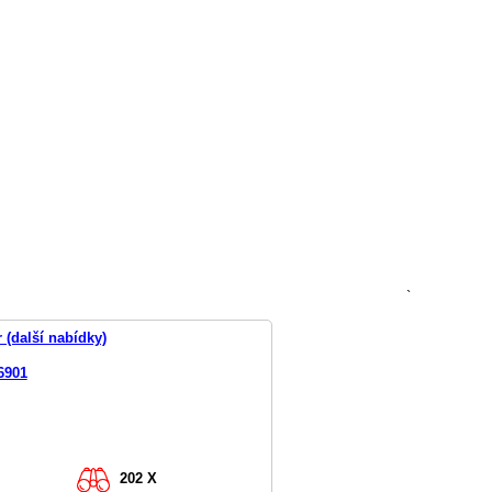
`
 (další nabídky)
6901
202 X