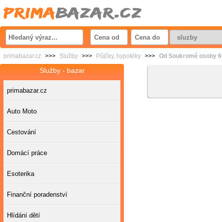
primabazar.cz
>>>
Služby
>>>
Půjčky, hypotéky
>>>
Od Soukromé osoby 60
Služby - bazar
primabazar.cz
Auto Moto
Cestování
Domácí práce
Esoterika
Finanční poradenství
Hlídání dětí