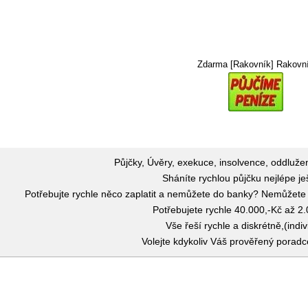
Zdarma [Rakovník] Rakovn
Půjčky, Úvěry, exekuce, insolvence, oddluže
Sháníte rychlou půjčku nejlépe j
Potřebujte rychle něco zaplatit a nemůžete do banky? Nemůžete 
Potřebujete rychle 40.000,-Kč až 2
Vše řeší rychle a diskrétně,(indiv
Volejte kdykoliv Váš prověřený porad