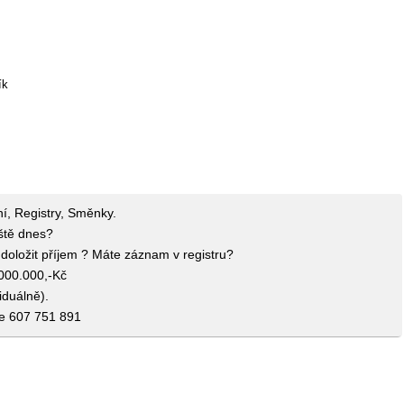
ík
ní, Registry, Směnky.
eště dnes?
doložit příjem ? Máte záznam v registru?
.000.000,-Kč
iduálně).
ce 607 751 891