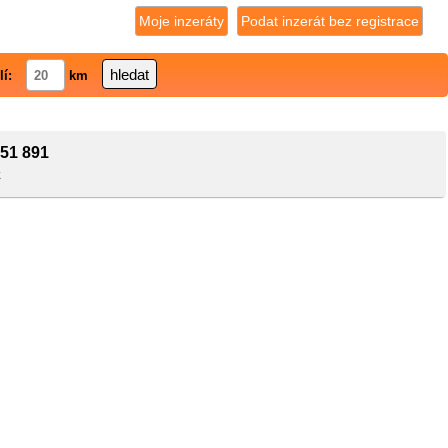
Moje inzeráty
Podat inzerát bez registrace
lí:
km
51 891
k