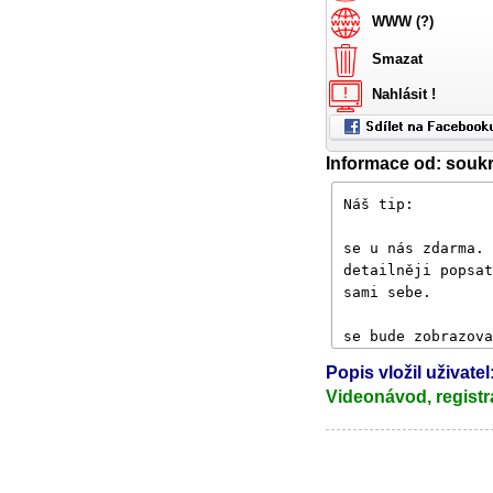
WWW (?)
Smazat
Nahlásit !
Informace od: souk
Popis vložil uživate
Videonávod, registr