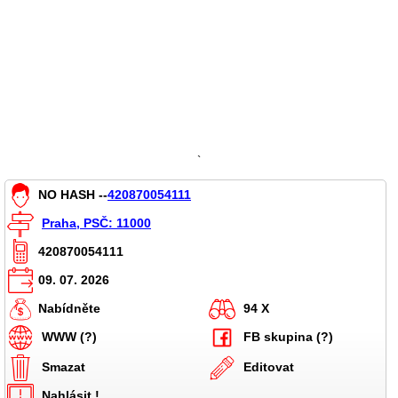
`
NO HASH --
420870054111
Praha, PSČ: 11000
420870054111
09. 07. 2026
Nabídněte
94 X
WWW (?)
FB skupina (?)
Smazat
Editovat
Nahlásit !