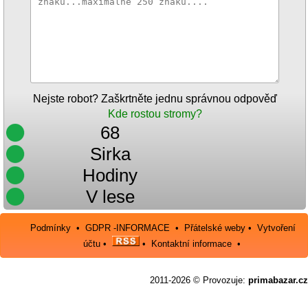
Nejste robot? Zaškrtněte jednu správnou odpověď
Kde rostou stromy?
68
Sirka
Hodiny
V lese
Podmínky
•
GDPR -INFORMACE
•
Přátelské weby
•
Vytvoření
účtu
•
•
Kontaktní informace
•
2011-2026 © Provozuje:
primabazar.cz