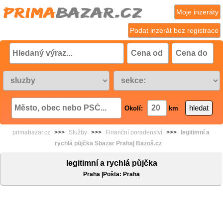
Moje inzeráty
Podat inzerát bez registrace
Okolí:
km
primabazar.cz
>>>
Služby
>>>
Finanční poradenství
>>>
legitimní a
rychlá půjčka Sbazar Praha| Bazoš.cz
legitimní a rychlá půjčka
Praha |Pošta: Praha