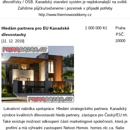
dřevotřísky / OSB. Kanadský stavební systém je nejdokonalejší na světě.
Zařídíme půjčku/seženeme i pozemek v případě potřeby
http://www.thermowooddomy.cz
Hledám partnera pro EU Kanadské
1 000 000 Kč
Praha
dřevostavby
PSČ:
10000
[11. 12. 2019]
Lukrativní nabídka spolupráce. Hledám strategického partnera. Kanadský
výrobce kvalitních dřevostaveb hledá partnery, zástupce pro Český/EU trh.
Také existuje možnost odkoupení části marketingové společnosti, která je
profitní a má výhradní zastoupení Nelson Homes. homes.nlc.ca. Naše