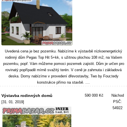
Uvedená cena je bez pozemku. Nabízíme k výstavbě nízkoenergetický
rodinný dům Pegas Top Hit 5+kk, s užitnou plochou 108 m2, na Vašem
pozemku, popř. Vám můžeme pomoci pozemek zajistit. Dům je určen pro
rovinatý popřípadě mírně svažitý terén. V ceně je zahrnuta i základová
deska. Domy nabízíme v provedení dřevostavby, Two by Four,tedy
konstrukce přímo na stavbě. ....
Výstavba rodinných domů
590 000 Kč
Náchod
PSČ:
[31. 01. 2019]
54922