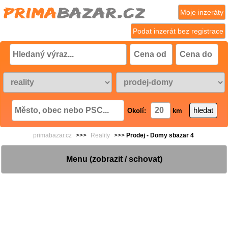
Moje inzeráty
Podat inzerát bez registrace
Okolí:
km
primabazar.cz
>>>
Reality
>>>
Prodej - Domy sbazar 4
Menu (zobrazit / schovat)