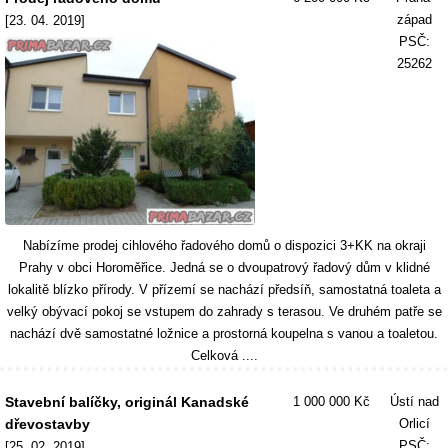
západ
[23. 04. 2019]
PSČ:
25262
Nabízíme prodej cihlového řadového domů o dispozici 3+KK na okraji
Prahy v obci Horoměřice. Jedná se o dvoupatrový řadový dům v klidné
lokalitě blízko přírody. V přízemí se nachází předsíň, samostatná toaleta a
velký obývací pokoj se vstupem do zahrady s terasou. Ve druhém patře se
nachází dvě samostatné ložnice a prostorná koupelna s vanou a toaletou.
Celková ....
Stavební balíčky, originál Kanadské
1 000 000 Kč
Ústí nad
dřevostavby
Orlicí
PSČ:
[25. 02. 2019]