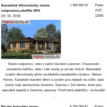
Kanadské dřevostavby stavte
1 000 000 Kč
Praha
svépomoci,ušetříte 50%
PSČ:
11000
[25. 04. 2019]
Stavte svépomoci, nebo s naším dozorem a pomocí. Financování
stavebního balíčku, nebo i cele stavby je od nás možné. Maximálně
kvalitní dřevostavby přímo od předního kanadského výrobce - Nelson
Homes. Kanadské stavební dřevo a systém jsou nejlepší na světě, naše
kostry mají neomezenou životnost. Stavíme z 2x6 trámku, které jsou
speciálně tepelně a chemicky upraveny. Používáme překližku - ne levnější
....
Prodej řadového domu
6 200 000 Kč
Praha-