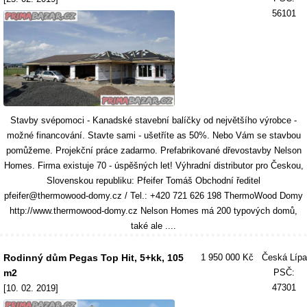
56101
Stavby svépomoci - Kanadské stavební balíčky od největšího výrobce -
možné financování. Stavte sami - ušetříte as 50%. Nebo Vám se stavbou
pomůžeme. Projekční práce zadarmo. Prefabrikované dřevostavby Nelson
Homes. Firma existuje 70 - úspěšných let! Výhradní distributor pro Českou,
Slovenskou republiku: Pfeifer Tomáš Obchodní ředitel
pfeifer@thermowood-domy.cz / Tel.: +420 721 626 198 ThermoWood Domy
http://www.thermowood-domy.cz Nelson Homes má 200 typových domů,
také ale ....
Rodinný dům Pegas Top Hit, 5+kk, 105
1 950 000 Kč
Česká Lípa
m2
PSČ:
47301
[10. 02. 2019]