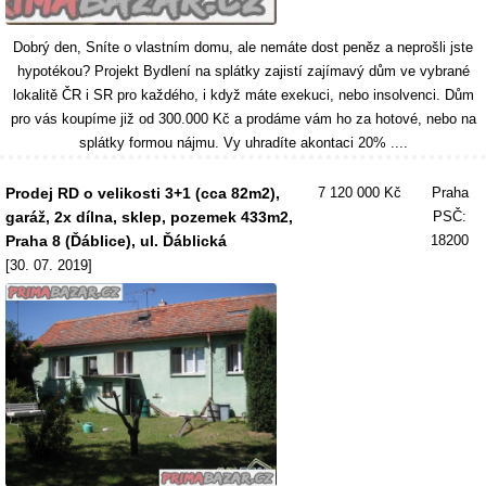
Dobrý den, Sníte o vlastním domu, ale nemáte dost peněz a neprošli jste
hypotékou? Projekt Bydlení na splátky zajistí zajímavý dům ve vybrané
lokalitě ČR i SR pro každého, i když máte exekuci, nebo insolvenci. Dům
pro vás koupíme již od 300.000 Kč a prodáme vám ho za hotové, nebo na
splátky formou nájmu. Vy uhradíte akontaci 20% ....
Prodej RD o velikosti 3+1 (cca 82m2),
7 120 000 Kč
Praha
garáž, 2x dílna, sklep, pozemek 433m2,
PSČ:
Praha 8 (Ďáblice), ul. Ďáblická
18200
[30. 07. 2019]