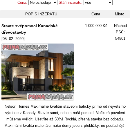
Cena:
Stáří inzerátu:
POPIS INZERÁTU
Cena
Misto
Stavte svépomoci Kanadské
1 000 000 Kč
Náchod
dřevostavby
PSČ:
54901
[05. 02. 2020]
Nelson Homes Maximálně kvalitní stavební balíčky přímo od největšího
výrobce z Kanady. Stavte sami, nebo s naší pomocí. Veškerá povoleni
můžeme vyřídit. Ušetříte až 50%! Rychlá, přesná stavba bez odpadu.
Maximální kvalita materiálu, naše domy jsou z překližky, ne podřadnější