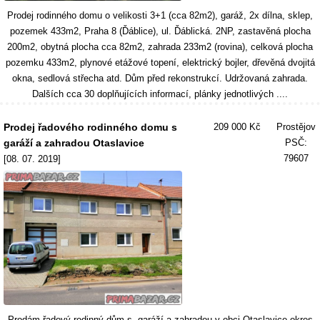
Prodej rodinného domu o velikosti 3+1 (cca 82m2), garáž, 2x dílna, sklep,
pozemek 433m2, Praha 8 (Ďáblice), ul. Ďáblická. 2NP, zastavěná plocha
200m2, obytná plocha cca 82m2, zahrada 233m2 (rovina), celková plocha
pozemku 433m2, plynové etážové topení, elektrický bojler, dřevěná dvojitá
okna, sedlová střecha atd. Dům před rekonstrukcí. Udržovaná zahrada.
Dalších cca 30 doplňujících informací, plánky jednotlivých ....
Prodej řadového rodinného domu s
209 000 Kč
Prostějov
garáží a zahradou Otaslavice
PSČ:
79607
[08. 07. 2019]
Prodám řadový rodinný dům s garáží a zahradou v obci Otaslavice okres