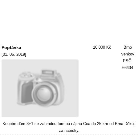
Poptávka
10 000 Kč
Brno
venkov
[01. 06. 2019]
PSČ:
66434
Koupím dům 3+1 se zahradou,formou nájmu.Cca do 25 km od Brna.Děkuji
za nabídky.