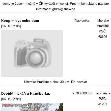
domy je časem možné v ČR vyrábět v licenci. Prosím kontaktujte nás pro
informace: gtupy@shaw.ca
Koupim byt nebo dum
Nabídněte
Uherské
Hradiště
[16. 10. 2019]
PSČ:
68606
Uherske Hradiste a okoli 30 km. RK nevolat
Dvojdům Lkáň u Hazmburku.
2 700 000 Kč
Litoměřice
PSČ:
[06. 10. 2019]
41201