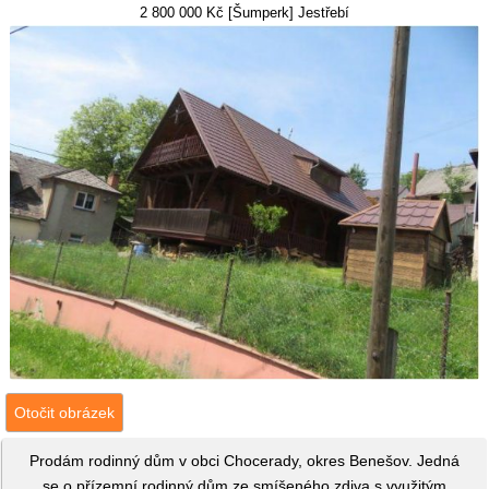
2 800 000 Kč [Šumperk] Jestřebí
Otočit obrázek
Prodám rodinný dům v obci Chocerady, okres Benešov. Jedná
se o přízemní rodinný dům ze smíšeného zdiva s využitým