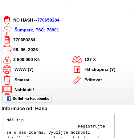
`
NO HASH --
770650284
Šumperk, PSČ: 78901
770650284
08. 06. 2026
2 800 000 Kč
127 X
WWW (?)
FB skupina (?)
Smazat
Editovat
Nahlásit !
Informace od: Hana