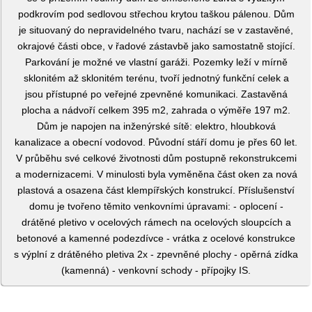
podkrovím pod sedlovou střechou krytou taškou pálenou. Dům
je situovaný do nepravidelného tvaru, nachází se v zastavěné,
okrajové části obce, v řadové zástavbě jako samostatně stojící.
Parkování je možné ve vlastní garáži. Pozemky leží v mírně
sklonitém až sklonitém terénu, tvoří jednotný funkční celek a
jsou přístupné po veřejné zpevněné komunikaci. Zastavěná
plocha a nádvoří celkem 395 m2, zahrada o výměře 197 m2.
Dům je napojen na inženýrské sítě: elektro, hloubková
kanalizace a obecní vodovod. Původní stáří domu je přes 60 let.
V průběhu své celkové životnosti dům postupně rekonstrukcemi
a modernizacemi. V minulosti byla vyměněna část oken za nová
plastová a osazena část klempířských konstrukcí. Příslušenství
domu je tvořeno těmito venkovními úpravami: - oplocení -
drátěné pletivo v ocelových rámech na ocelových sloupcích a
betonové a kamenné podezdívce - vrátka z ocelové konstrukce
s výplní z drátěného pletiva 2x - zpevněné plochy - opěrná zídka
(kamenná) - venkovní schody - přípojky IS.