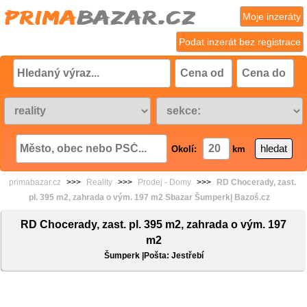
Moje inzeráty
Podat inzerát bez registrace
Okolí:
km
primabazar.cz
>>>
Reality
>>>
Prodej - Domy
>>>
RD Chocerady, zast.
pl. 395 m2, zahrada o vým. 197 m2 Sbazar Šumperk| Bazoš.cz
RD Chocerady, zast. pl. 395 m2, zahrada o vým. 197
m2
Šumperk |Pošta: Jestřebí