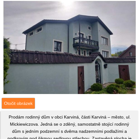
Otočit obrázek
Prodám rodinný dům v obci Karviná, části Karviná – město, ul.
Mickiewiczova. Jedná se o zděný, samostatně stojící rodinný
dům s jedním podzemní s dvěma nadzemními podlažími a
podkrovím pod šikmou sedlovou střechou. Zastavěná plocha je