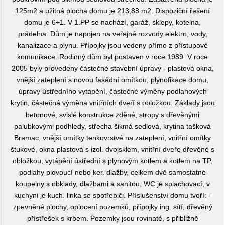
125m2 a užitná plocha domu je 213,88 m2. Dispoziční řešení
domu je 6+1. V 1.PP se nachází, garáž, sklepy, kotelna,
prádelna. Dům je napojen na veřejné rozvody elektro, vody,
kanalizace a plynu. Přípojky jsou vedeny přímo z přístupové
komunikace. Rodinný dům byl postaven v roce 1989. V roce
2005 byly provedeny částečné stavební úpravy - plastová okna,
vnější zateplení s novou fasádní omítkou, plynofikace domu,
úpravy ústředního vytápění, částečné výměny podlahových
krytin, částečná výměna vnitřních dveří s obložkou. Základy jsou
betonové, svislé konstrukce zděné, stropy s dřevěnými
palubkovými podhledy, střecha šikmá sedlová, krytina tašková
Bramac, vnější omítky tenkovrstvé na zateplení, vnitřní omítky
štukové, okna plastová s izol. dvojsklem, vnitřní dveře dřevěné s
obložkou, vytápění ústřední s plynovým kotlem a kotlem na TP,
podlahy plovoucí nebo ker. dlažby, celkem dvě samostatné
koupelny s obklady, dlažbami a sanitou, WC je splachovací, v
kuchyni je kuch. linka se spotřebiči. Příslušenství domu tvoří: -
zpevněné plochy, oplocení pozemků, přípojky ing. sítí, dřevěný
přístřešek s krbem. Pozemky jsou rovinaté, s přibližně