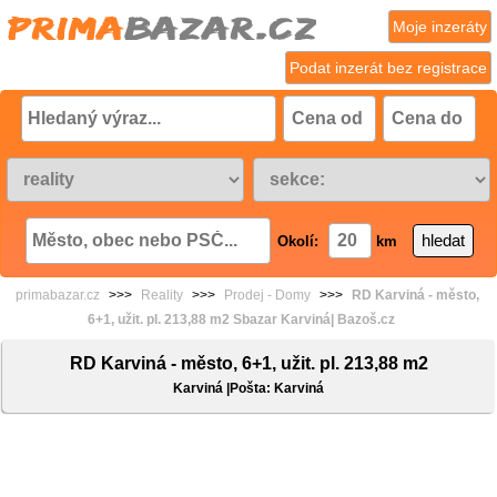
Moje inzeráty
Podat inzerát bez registrace
Okolí:
km
primabazar.cz
>>>
Reality
>>>
Prodej - Domy
>>>
RD Karviná - město,
6+1, užit. pl. 213,88 m2 Sbazar Karviná| Bazoš.cz
RD Karviná - město, 6+1, užit. pl. 213,88 m2
Karviná |Pošta: Karviná