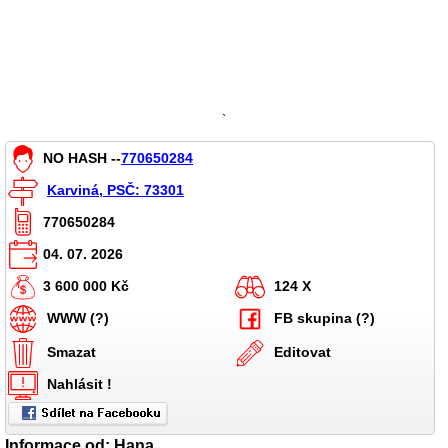
`
NO HASH --
770650284
Karviná, PSČ: 73301
770650284
04. 07. 2026
3 600 000 Kč
124 X
WWW (?)
FB skupina (?)
Smazat
Editovat
Nahlásit !
Informace od: Hana