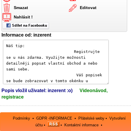
Smazat
Editovat
Nahlásit !
Informace od: inzerent
Popis vložil uživatel: inzerent :o)
Videonávod,
registrace
Podmínky
•
GDPR -INFORMACE
•
Přátelské weby
•
Vytvoření
účtu
•
•
Kontaktní informace
•