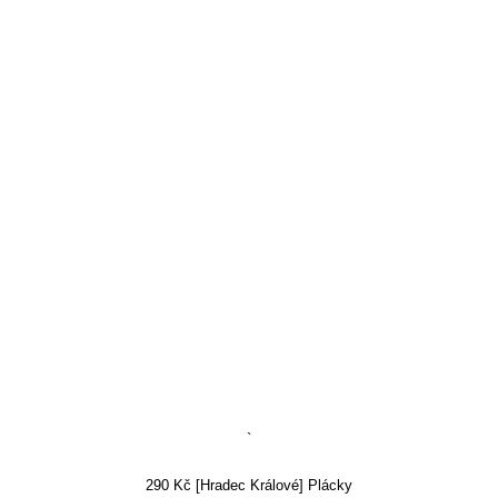
`
290 Kč [Hradec Králové] Plácky