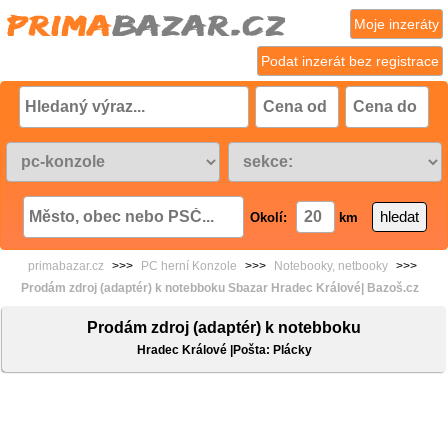
Moje inzeráty
Podat inzerát bez registrace
Okolí:
km
primabazar.cz
>>>
PC herní Konzole
>>>
Notebooky, netbooky
>>>
Prodám zdroj (adaptér) k notebboku Sbazar Hradec Králové| Bazoš.cz
Prodám zdroj (adaptér) k notebboku
Hradec Králové |Pošta: Plácky