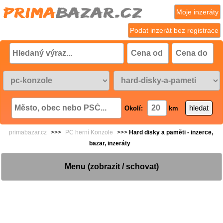
Moje inzeráty
Podat inzerát bez registrace
Okolí:
km
primabazar.cz
>>>
PC herní Konzole
>>>
Hard disky a paměti - inzerce,
bazar, inzeráty
Menu (zobrazit / schovat)