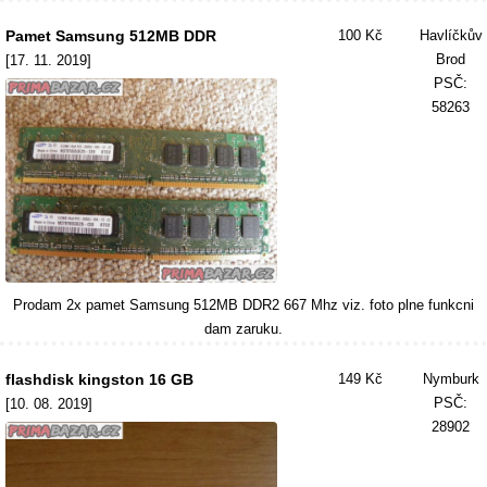
Pamet Samsung 512MB DDR
100 Kč
Havlíčkův
Brod
[17. 11. 2019]
PSČ:
58263
Prodam 2x pamet Samsung 512MB DDR2 667 Mhz viz. foto plne funkcni
dam zaruku.
flashdisk kingston 16 GB
149 Kč
Nymburk
PSČ:
[10. 08. 2019]
28902