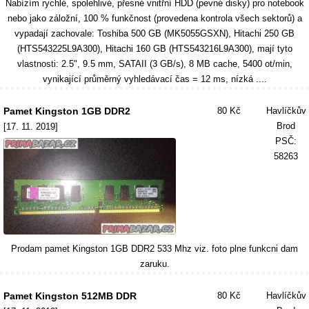
Nabízím rychlé, spolehlivé, přesné vnitřní HDD (pevné disky) pro notebook
nebo jako záložní, 100 % funkčnost (provedena kontrola všech sektorů) a
vypadají zachovale: Toshiba 500 GB (MK5055GSXN), Hitachi 250 GB
(HTS543225L9A300), Hitachi 160 GB (HTS543216L9A300), mají tyto
vlastnosti: 2.5", 9.5 mm, SATAII (3 GB/s), 8 MB cache, 5400 ot/min,
vynikající průměrný vyhledávací čas = 12 ms, nízká ....
Pamet Kingston 1GB DDR2
80 Kč
Havlíčkův
Brod
[17. 11. 2019]
PSČ:
58263
Prodam pamet Kingston 1GB DDR2 533 Mhz viz. foto plne funkcni dam
zaruku.
Pamet Kingston 512MB DDR
80 Kč
Havlíčkův