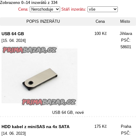
Zobrazeno 0--14 inzerátů z 334
Cena:
Stáří inzerátu:
POPIS INZERÁTU
Cena
Misto
USB 64 GB
100 Kč
Jihlava
PSČ:
[15. 04. 2024]
58601
USB 64 GB, nové
HDD kabel z miniSAS na 4x SATA
175 Kč
Praha
PSČ:
[14. 06. 2023]