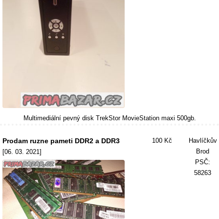
Multimediální pevný disk TrekStor MovieStation maxi 500gb.
Prodam ruzne pameti DDR2 a DDR3
100 Kč
Havlíčkův
Brod
[06. 03. 2021]
PSČ:
58263