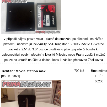
v případě zájmu pouze volat - platné do smazání po přechodu na NVMe
platformu nabízím již nevyužitý SSD Kingston SV300S37A/120G včetně
bracket z 2.5" do 3.5" pozice prodáváno jako upgrade či bundle kit
upřednostňuji osobní předání v lokalitě Milovice nebo Praha zaslání možné
pouze po úhradě na účet a dodání kódu k zásilce přepravce Zásilkovna
TrekStor Movie station maxi
700 Kč
Brno-město
PSČ:
[06. 11. 2021]
60200