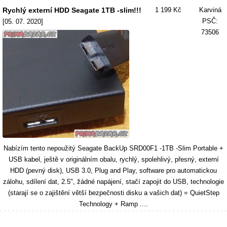
Rychlý externí HDD Seagate 1TB -slim!!!
1 199 Kč
Karviná
PSČ:
[05. 07. 2020]
73506
Nabízím tento nepoužitý Seagate BackUp SRD00F1 -1TB -Slim Portable +
USB kabel, ještě v originálním obalu, rychlý, spolehlivý, přesný, externí
HDD (pevný disk), USB 3.0, Plug and Play, software pro automatickou
zálohu, sdílení dat, 2.5", žádné napájení, stačí zapojit do USB, technologie
(starají se o zajištění větší bezpečnosti disku a vašich dat) = QuietStep
Technology + Ramp ....