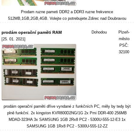
Prodam ruzne pameti DDR2 a DDR3 ruzne frekvence
512MB,1GB,2GB,4GB. Volejte co potrebujete.Zdirec nad Doubravou
prodám operační paměti RAM
Dohodou
Plzeň-
město
[25. 01. 2021]
PSČ:
32100
prodám operační paměti dříve vyndané z funkčních PC, měly by tedy být
plně funkční. 2x kingston KVR800D2NG/1G 2x Pmi DDR-400 256MB
MDAD-323HA 3x SAMSUNG 1GB 2Rx8 PC2 - 5300U-555-12-E3 1x
SAMSUNG 1GB 1Rx8 PC2 - 5300U-555-12-ZZ