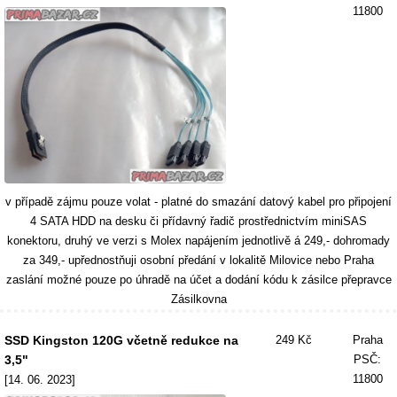
11800
v případě zájmu pouze volat - platné do smazání datový kabel pro připojení
4 SATA HDD na desku či přídavný řadič prostřednictvím miniSAS
konektoru, druhý ve verzi s Molex napájením jednotlivě á 249,- dohromady
za 349,- upřednostňuji osobní předání v lokalitě Milovice nebo Praha
zaslání možné pouze po úhradě na účet a dodání kódu k zásilce přepravce
Zásilkovna
SSD Kingston 120G včetně redukce na
249 Kč
Praha
3,5"
PSČ:
11800
[14. 06. 2023]