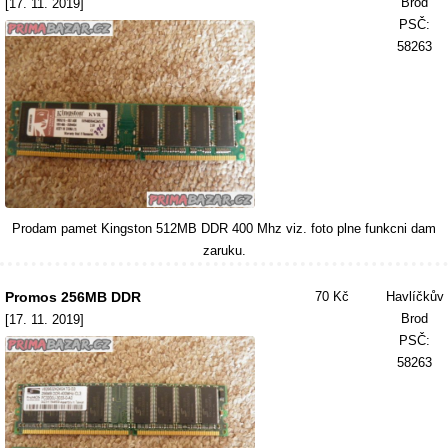
Brod
[17. 11. 2019]
PSČ:
58263
Prodam pamet Kingston 512MB DDR 400 Mhz viz. foto plne funkcni dam
zaruku.
Promos 256MB DDR
70 Kč
Havlíčkův
Brod
[17. 11. 2019]
PSČ:
58263