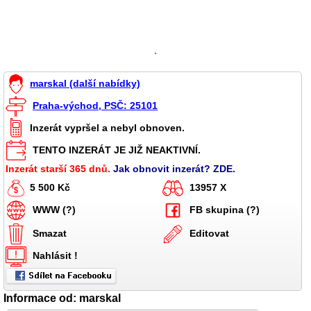
`
marskal (další nabídky)
Praha-východ, PSČ: 25101
Inzerát vypršel a nebyl obnoven.
TENTO INZERÁT JE JIŽ NEAKTIVNÍ.
Inzerát starší 365 dnů.
Jak obnovit inzerát? ZDE.
5 500 Kč
13957 X
WWW (?)
FB skupina (?)
Smazat
Editovat
Nahlásit !
Informace od: marskal