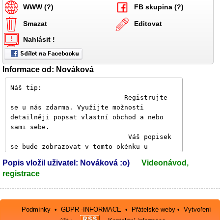
WWW (?)
FB skupina (?)
Smazat
Editovat
Nahlásit !
Informace od: Nováková
Popis vložil uživatel: Nováková :o)
Videonávod,
registrace
Podmínky
•
GDPR -INFORMACE
•
Přátelské weby
•
Vytvoření