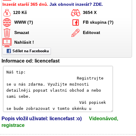
Inzerát starší 365 dnů.
Jak obnovit inzerát? ZDE.
120 Kč
3654 X
WWW (?)
FB skupina (?)
Smazat
Editovat
Nahlásit !
Informace od: licencefast
Popis vložil uživatel: licencefast :o)
Videonávod,
registrace