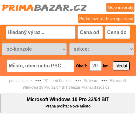
Moje inzeráty
Podat inzerát bez registrace
Okolí:
km
primabazar.cz
>>>
PC herní Konzole
>>>
Software
>>>
Microsoft
Windows 10 Pro 32/64 BIT Sbazar Praha| Bazoš.cz
Microsoft Windows 10 Pro 32/64 BIT
Praha |Pošta: Nové Město