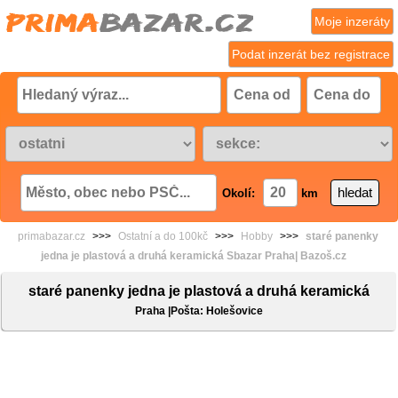
Moje inzeráty
Podat inzerát bez registrace
Okolí:
km
primabazar.cz
>>>
Ostatní a do 100kč
>>>
Hobby
>>>
staré panenky
jedna je plastová a druhá keramická Sbazar Praha| Bazoš.cz
staré panenky jedna je plastová a druhá keramická
Praha |Pošta: Holešovice