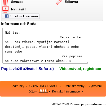
Smazat
Editovat
Nahlásit !
Informace od: Soňa
Popis vložil uživatel: Soňa :o)
Videonávod, registrace
Podmínky
•
GDPR -INFORMACE
•
Přátelské weby
•
Vytvoření
účtu
•
•
Kontaktní informace
•
2011-2026 © Provozuje:
primabazar.cz