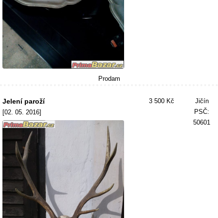
Prodam
Jelení paroží
3 500 Kč
Jičín
PSČ:
[02. 05. 2016]
50601