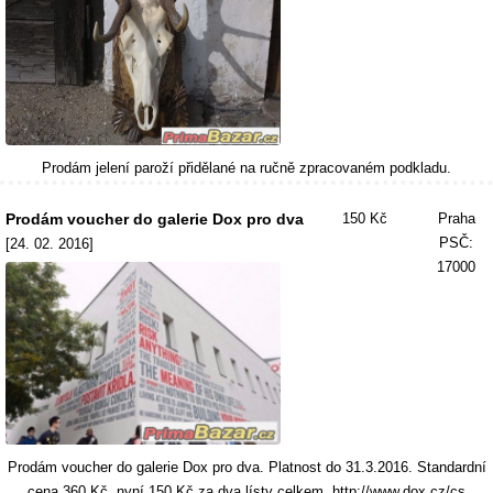
Prodám jelení paroží přidělané na ručně zpracovaném podkladu.
Prodám voucher do galerie Dox pro dva
150 Kč
Praha
PSČ:
[24. 02. 2016]
17000
Prodám voucher do galerie Dox pro dva. Platnost do 31.3.2016. Standardní
cena 360 Kč, nyní 150 Kč za dva lísty celkem. http://www.dox.cz/cs