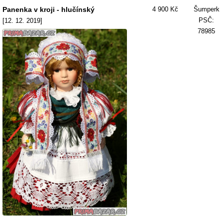
Panenka v kroji - hlučínský
4 900 Kč
Šumperk
PSČ:
[12. 12. 2019]
78985