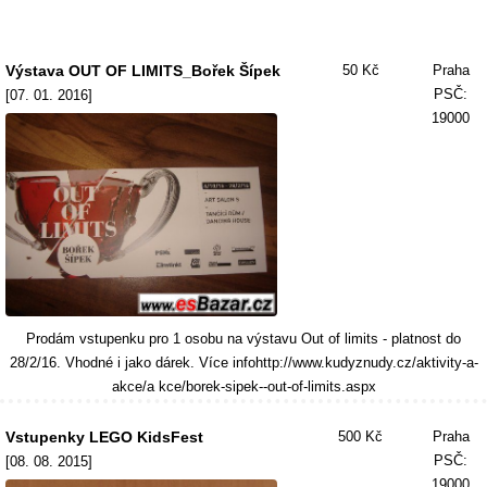
Výstava OUT OF LIMITS_Bořek Šípek
50 Kč
Praha
PSČ:
[07. 01. 2016]
19000
Prodám vstupenku pro 1 osobu na výstavu Out of limits - platnost do
28/2/16. Vhodné i jako dárek. Více infohttp://www.kudyznudy.cz/aktivity-a-
akce/a kce/borek-sipek--out-of-limits.aspx
Vstupenky LEGO KidsFest
500 Kč
Praha
PSČ:
[08. 08. 2015]
19000