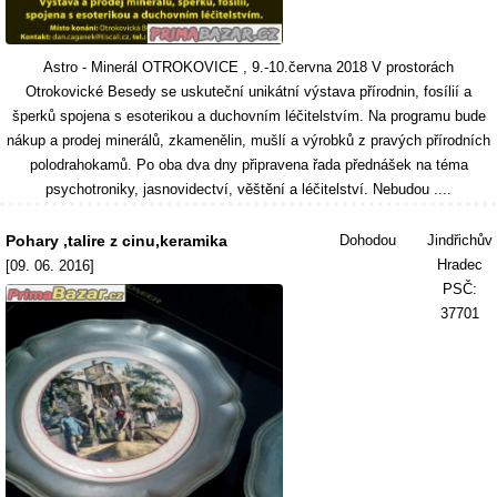
Astro - Minerál OTROKOVICE , 9.-10.června 2018 V prostorách
Otrokovické Besedy se uskuteční unikátní výstava přírodnin, fosílií a
šperků spojena s esoterikou a duchovním léčitelstvím. Na programu bude
nákup a prodej minerálů, zkamenělin, mušlí a výrobků z pravých přírodních
polodrahokamů. Po oba dva dny připravena řada přednášek na téma
psychotroniky, jasnovidectví, věštění a léčitelství. Nebudou ....
Pohary ,talire z cinu,keramika
Dohodou
Jindřichův
Hradec
[09. 06. 2016]
PSČ:
37701