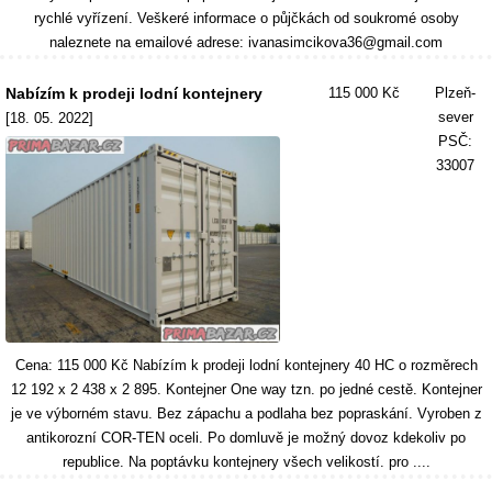
rychlé vyřízení. Veškeré informace o půjčkách od soukromé osoby
naleznete na emailové adrese: ivanasimcikova36@gmail.com
Nabízím k prodeji lodní kontejnery
115 000 Kč
Plzeň-
sever
[18. 05. 2022]
PSČ:
33007
Cena: 115 000 Kč Nabízím k prodeji lodní kontejnery 40 HC o rozměrech
12 192 x 2 438 x 2 895. Kontejner One way tzn. po jedné cestě. Kontejner
je ve výborném stavu. Bez zápachu a podlaha bez popraskání. Vyroben z
antikorozní COR-TEN oceli. Po domluvě je možný dovoz kdekoliv po
republice. Na poptávku kontejnery všech velikostí. pro ....