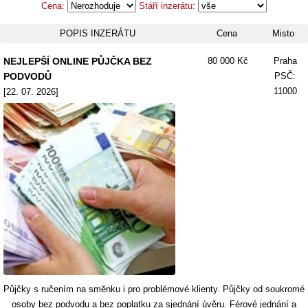
Cena:
Stáří inzerátu:
POPIS INZERÁTU
Cena
Misto
NEJLEPŠÍ ONLINE PŮJČKA BEZ
80 000 Kč
Praha
PODVODŮ
PSČ:
11000
[22. 07. 2026]
Půjčky s ručením na směnku i pro problémové klienty. Půjčky od soukromé
osoby bez podvodu a bez poplatku za sjednání úvěru. Férové ​​jednání a