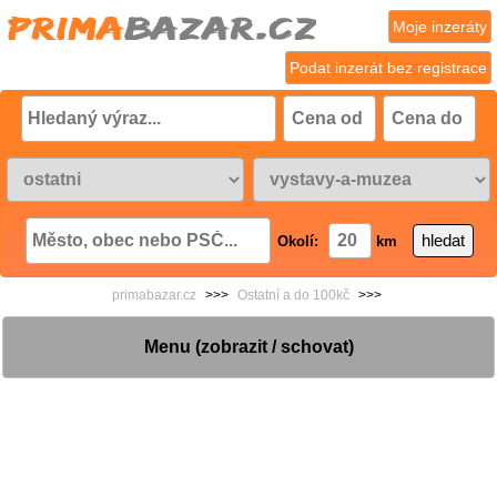
Moje inzeráty
Podat inzerát bez registrace
Okolí:
km
primabazar.cz
>>>
Ostatní a do 100kč
>>>
Menu (zobrazit / schovat)