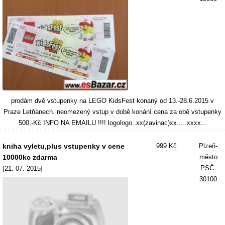
prodám dvě vstupenky na LEGO KidsFest konaný od 13.-28.6.2015 v
Praze Letňanech. neomezený vstup v době konání cena za obě vstupenky
500,-Kč INFO NA EMAILU !!!! logologo..xx(zavinac)xx.....xxxx...
kniha vyletu,plus vstupenky v cene
999 Kč
Plzeň-
10000kc zdarma
město
PSČ:
[21. 07. 2015]
30100