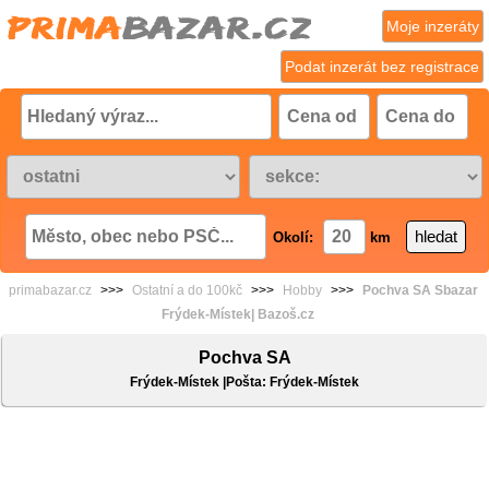
Moje inzeráty
Podat inzerát bez registrace
Okolí:
km
primabazar.cz
>>>
Ostatní a do 100kč
>>>
Hobby
>>>
Pochva SA Sbazar
Frýdek-Místek| Bazoš.cz
Pochva SA
Frýdek-Místek |Pošta: Frýdek-Místek