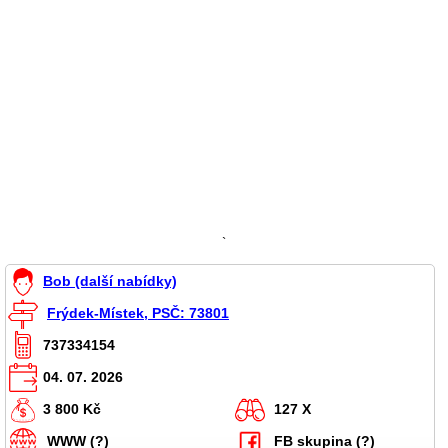
`
Bob (další nabídky)
Frýdek-Místek, PSČ: 73801
737334154
04. 07. 2026
3 800 Kč
127 X
WWW (?)
FB skupina (?)