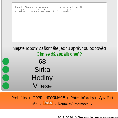
Nejste robot? Zaškrtněte jednu správnou odpověď
Čím se dá zapálit oheň?
68
Sirka
Hodiny
V lese
Podmínky
•
GDPR -INFORMACE
•
Přátelské weby
•
Vytvoření
účtu
•
•
Kontaktní informace
•
2011-2026 © Provozuje:
primabazar.cz