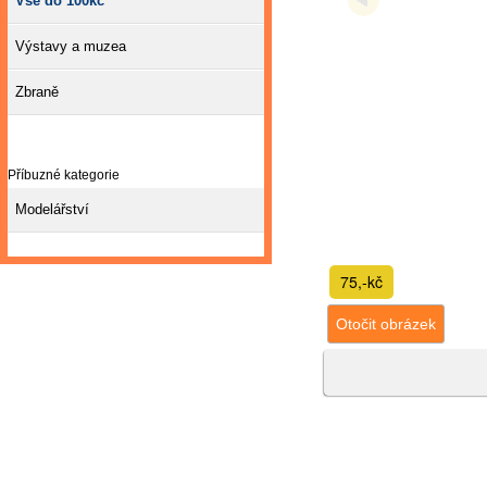
Vše do 100kč
Výstavy a muzea
Zbraně
Příbuzné kategorie
Modelářství
75,-kč
Otočit obrázek