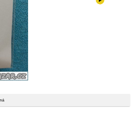
75,-kč
ená