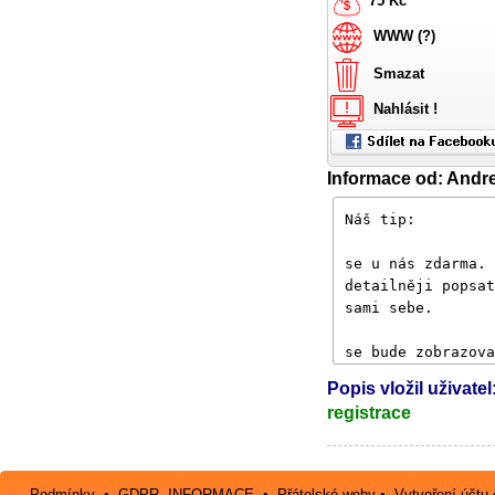
75 Kč
WWW (?)
Smazat
Nahlásit !
Informace od: Andr
Popis vložil uživatel
registrace
Podmínky
•
GDPR -INFORMACE
•
Přátelské weby
•
Vytvoření účtu