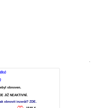
`
dky)
0
nebyl obnoven.
E JIŽ NEAKTIVNÍ.
ak obnovit inzerát? ZDE.