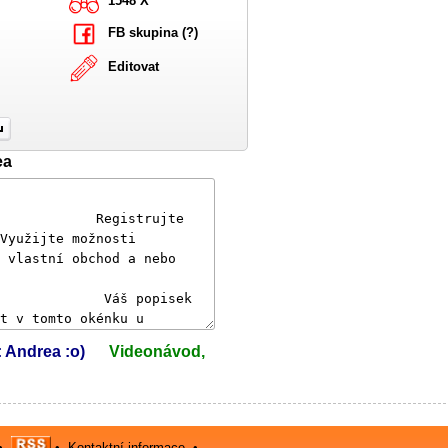
1548 X
FB skupina (?)
Editovat
ea
: Andrea :o)
Videonávod,
•
•
Kontaktní informace
•