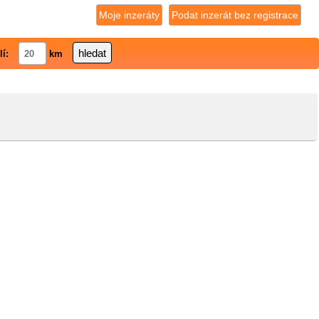
Moje inzeráty
Podat inzerát bez registrace
lí:
km