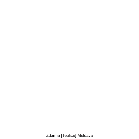
`
Zdarma [Teplice] Moldava