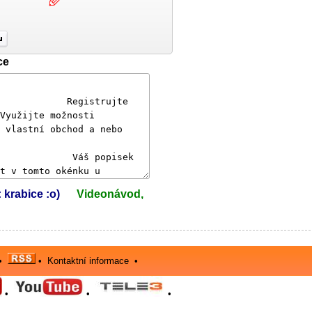
ce
: krabice :o)
Videonávod,
•
•
Kontaktní informace
•
•
•
•