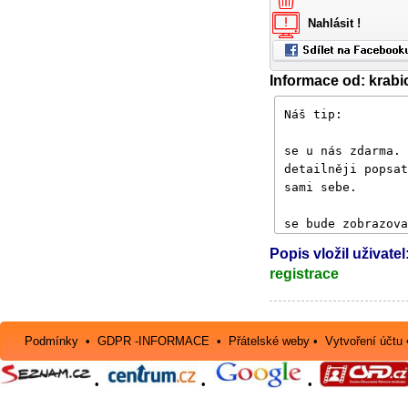
Nahlásit !
Informace od: krabi
Popis vložil uživatel
registrace
Podmínky
•
GDPR -INFORMACE
•
Přátelské weby
•
Vytvoření účtu
•
•
•