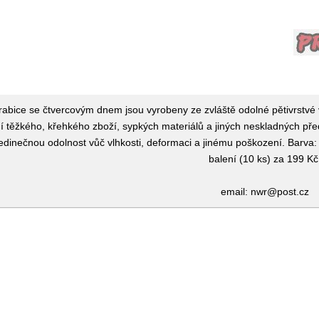
abice se čtvercovým dnem jsou vyrobeny ze zvláště odolné pětivrstvé 
ání těžkého, křehkého zboží, sypkých materiálů a jiných neskladných p
o jedinečnou odolnost vůč vlhkosti, deformaci a jinému poškození. 
balení (10 ks) za 199 Kč
email: nwr@post.cz