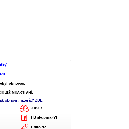
`
ídky)
8701
nebyl obnoven.
E JIŽ NEAKTIVNÍ.
ak obnovit inzerát? ZDE.
2182 X
FB skupina (?)
Editovat