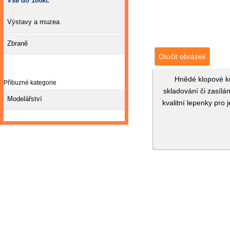
Vše do 100kč
Výstavy a muzea
Zbraně
Otočit obrázek
Hnědé klopové kr
Příbuzné kategorie
skladování či zasíl
Modelářství
kvalitní lepenky pr