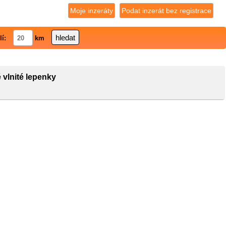
Moje inzeráty
Podat inzerát bez registrace
lí:
km
 vlnité lepenky