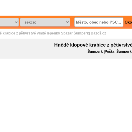
Oko
 krabice z pětivrstvé vlnité lepenky Sbazar Šumperk| Bazoš.cz
Hnědé klopové krabice z pětivrstvé
Šumperk |Pošta: Šumperk