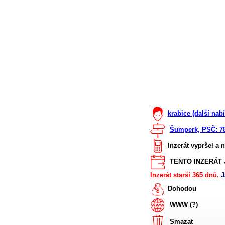
krabice (další nab
Šumperk, PSČ: 7
Inzerát vypršel a 
TENTO INZERÁT J
Inzerát starší 365 dnů.
J
Dohodou
WWW (?)
Smazat