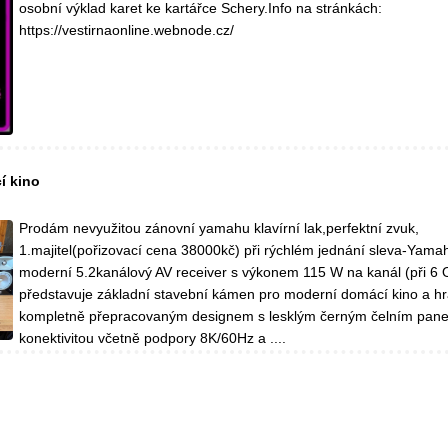
osobní výklad karet ke kartářce Schery.Info na stránkách:
https://vestirnaonline.webnode.cz/
í kino
Prodám nevyužitou zánovní yamahu klavírní lak,perfektní zvuk,
1.majitel(pořizovací cena 38000kč) při rýchlém jednání sleva-Yama
moderní 5.2kanálový AV receiver s výkonem 115 W na kanál (při 6 
představuje základní stavební kámen pro moderní domácí kino a hra
kompletně přepracovaným designem s lesklým černým čelním pane
konektivitou včetně podpory 8K/60Hz a ....