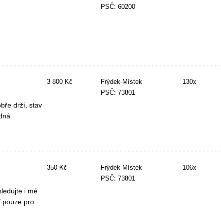
PSČ: 60200
3 800 Kč
Frýdek-Místek
130x
PSČ: 73801
ře drží, stav
ádná
350 Kč
Frýdek-Místek
106x
PSČ: 73801
ledujte i mé
í pouze pro