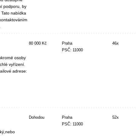
í podporu, by
 Tato nabídka
 kontaktováním
.
80 000 Kč
Praha
46x
PSČ: 11000
oukromé osoby
chlé vyřízení.
ailové adrese:
Dohodou
Praha
52x
PSČ: 11000
cký,nebo