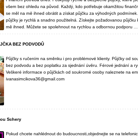
všem bez ohledu na původ. Každý, kdo potřebuje okamžitou finančn
se měl na mě ihned obrátit a získat půjčku za výhodných podmínek.
půjčky je rychlá a snadno použitelná. Získejte požadovanou půjčku
mě ihned. Můžete se spolehnout na rychlou a odbornou podporu ...
ŮJČKA BEZ PODVODŮ
Půjčky s ručením na směnku i pro problémové klienty. Půjčky od s
bez podvodu a bez poplatku za sjednání úvěru. Férové ​​jednání a ry
Veškeré informace o půjčkách od soukromé osoby naleznete na em
ivanasimcikova36@gmail.com
kou Schery
Pokud chcete nahlédnout do budoucnosti,objednejte se na telefoni