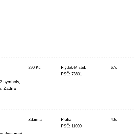
290 Kč
Frýdek-Místek
67x
PSČ: 73801
2 symboly,
tu. Žádná
Zdarma
Praha
43x
PSČ: 11000
sou dostupné