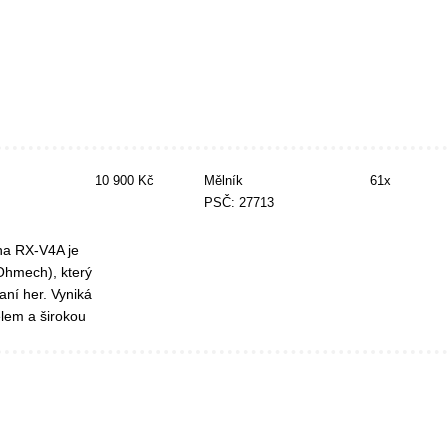
10 900 Kč
Mělník
61x
PSČ: 27713
ha RX-V4A je
Ohmech), který
ní her. Vyniká
lem a širokou