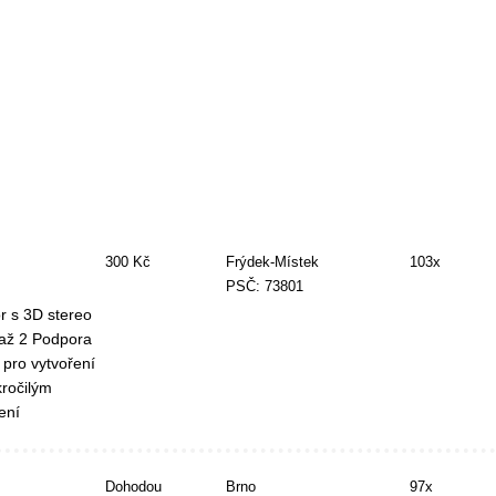
300 Kč
Frýdek-Místek
103x
PSČ: 73801
r s 3D stereo
 až 2 Podpora
 pro vytvoření
kročilým
ení
Dohodou
Brno
97x