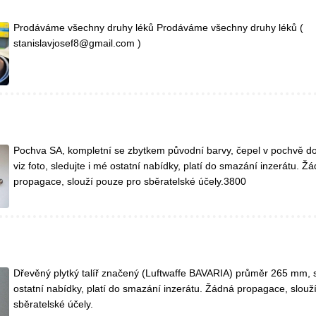
Prodáváme všechny druhy léků Prodáváme všechny druhy léků (
stanislavjosef8@gmail.com )
Pochva SA, kompletní se zbytkem původní barvy, čepel v pochvě dob
viz foto, sledujte i mé ostatní nabídky, platí do smazání inzerátu. Ž
propagace, slouží pouze pro sběratelské účely.3800
Dřevěný plytký talíř značený (Luftwaffe BAVARIA) průměr 265 mm, s
ostatní nabídky, platí do smazání inzerátu. Žádná propagace, slouž
sběratelské účely.