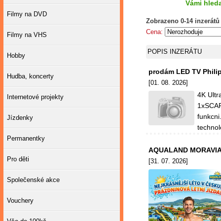
Vámi hleda
Filmy na DVD
Zobrazeno 0-14 inzerátů
Cena:
Filmy na VHS
POPIS INZERÁTU
Hobby
prodám LED TV Philip
Hudba, koncerty
[01. 08. 2026]
4K Ultr
Internetové projekty
1xSCART
funkcni
Jízdenky
technolo
Permanentky
AQUALAND MORAVIA S
Pro děti
[31. 07. 2026]
Společenské akce
Vouchery