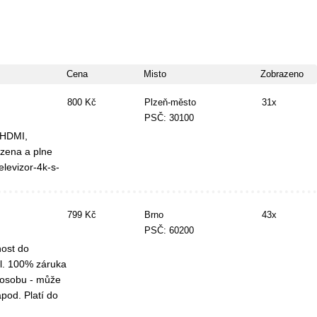
Cena
Misto
Zobrazeno
800 Kč
Plzeň-město
31x
PSČ: 30100
xHDMI,
ozena a plne
elevizor-4k-s-
799 Kč
Brno
43x
PSČ: 60200
nost do
il. 100% záruka
 osobu - může
apod. Platí do