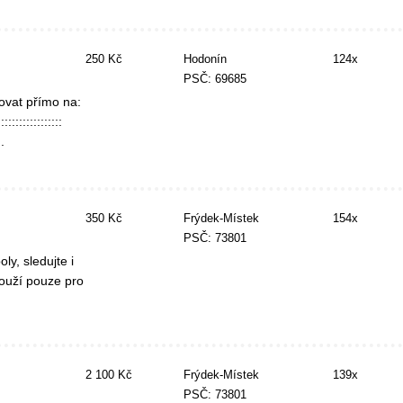
250 Kč
Hodonín
124x
PSČ: 69685
ovat přímo na:
:::::::::::::
.
350 Kč
Frýdek-Místek
154x
PSČ: 73801
y, sledujte i
louží pouze pro
2 100 Kč
Frýdek-Místek
139x
PSČ: 73801