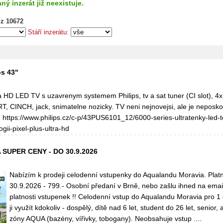
ný inzerát již neexistuje.
 z 10672
Stáří inzerátu:
s 43"
a HD LED TV s uzavrenym systemem Philips, tv a sat tuner (CI slot), 4
, CINCH, jack, snimatelne nozicky. TV neni nejnovejsi, ale je neposk
. https://www.philips.cz/c-p/43PUS6101_12/6000-series-ultratenky-led-t
gii-pixel-plus-ultra-hd
UPER CENY - DO 30.9.2026
Nabízím k prodeji celodenní vstupenky do Aqualandu Moravia. Plat
30.9.2026 - 799.- Osobní předaní v Brně, nebo zašlu ihned na ema
platnosti vstupenek !! Celodenní vstup do Aqualandu Moravia pro 1
ji využít kdokoliv - dospělý, dítě nad 6 let, student do 26 let, senior, 
zóny AQUA (bazény, vířivky, tobogany). Neobsahuje vstup ....