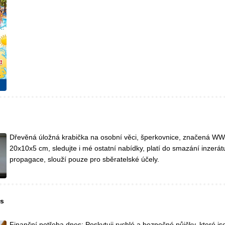
Dřevěná úložná krabička na osobní věci, šperkovnice, značená WW
20x10x5 cm, sledujte i mé ostatní nabídky, platí do smazání inzerá
propagace, slouží pouze pro sběratelské účely.
es
Finanční potřeba dnes: Poskytuji rychlé a bezpečné půjčky, které j