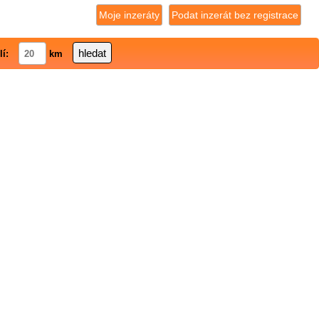
Moje inzeráty
Podat inzerát bez registrace
lí:
km