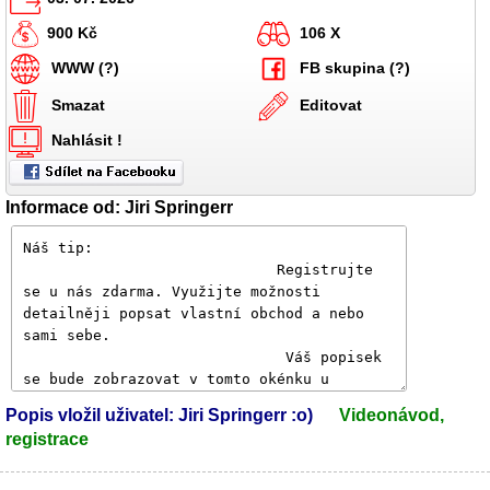
900 Kč
106 X
WWW (?)
FB skupina (?)
Smazat
Editovat
Nahlásit !
Informace od: Jiri Springerr
Popis vložil uživatel: Jiri Springerr :o)
Videonávod,
registrace