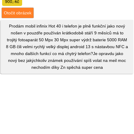
900,-kč
Otočit obrázek
Prodám mobil infinix Hot 40 i telefon je plně funkční jako nový
nošen v pouzdře používán krátkodobě stáří 9 měsíců má to
trojitý fotoaparát 50 Mpx 30 Mpx super výdrž baterie 5000 RAM
8 GB čili velmi rychlý velký displej android 13 s nástavbou NFC a
mnoho dalších funkcí co má chytrý telefon?Je opravdu jako
nový bez jakýchkoliv známek používání spíš volat na meil moc
nechodím díky Zn spěchá super cena