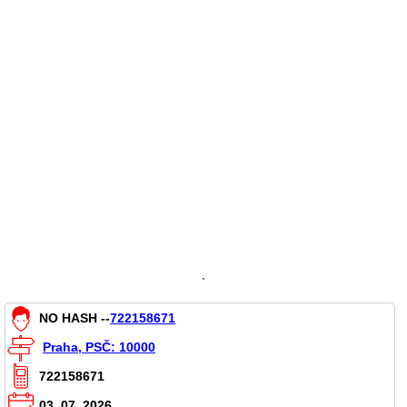
`
NO HASH --
722158671
Praha, PSČ: 10000
722158671
03. 07. 2026