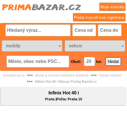
Moje inzeráty
Podat inzerát bez registrace
Okolí:
km
primabazar.cz
>>>
Bazar a inzerce mobilních telefonů
>>>
Ostatní výrobci
>>>
Infinix Hot 40 i Sbazar Praha| Bazoš.cz
Infinix Hot 40 i
Praha |Pošta: Praha 10