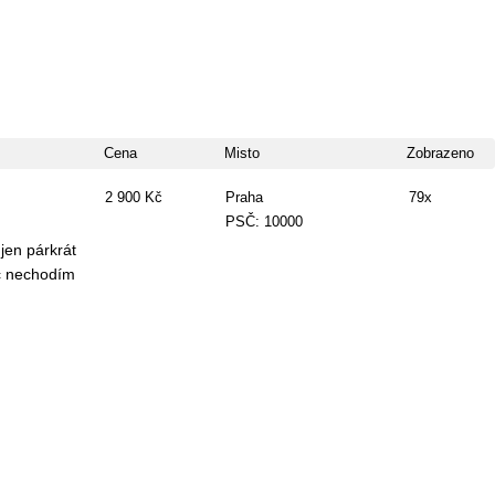
Cena
Misto
Zobrazeno
2 900 Kč
Praha
79x
PSČ: 10000
jen párkrát
oc nechodím