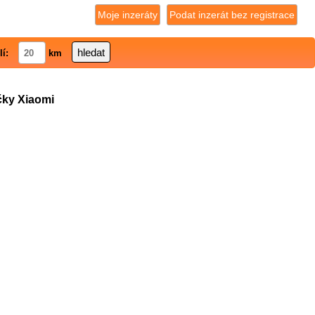
Moje inzeráty
Podat inzerát bez registrace
lí:
km
čky Xiaomi