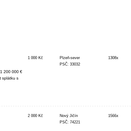
1 000 Kč
Plzeň-sever
1308x
PSČ: 33032
 1 200 000 €
 splátku s
2 000 Kč
Nový Jičín
1566x
PSČ: 74221