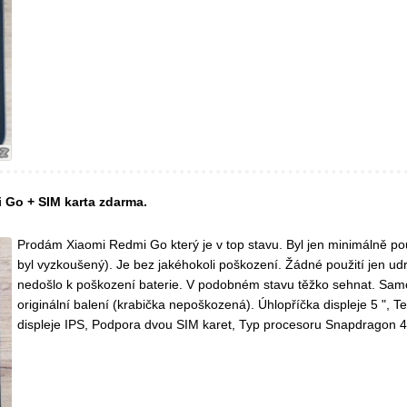
Go + SIM karta zdarma.
Prodám Xiaomi Redmi Go který je v top stavu. Byl jen minimálně použ
byl vyzkoušený). Je bez jakéhokoli poškození. Žádné použití jen u
nedošlo k poškození baterie. V podobném stavu těžko sehnat. Samo
originální balení (krabička nepoškozená). Úhlopříčka displeje 5 ", T
displeje IPS, Podpora dvou SIM karet, Typ procesoru Snapdragon 42