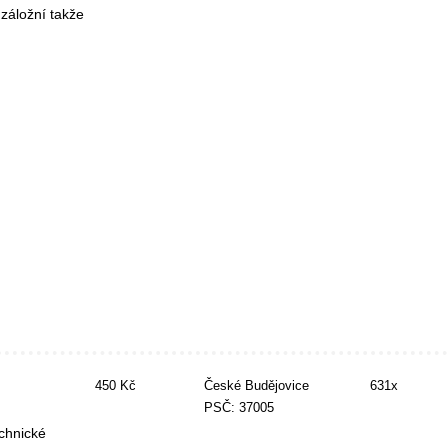
záložní takže
450 Kč
České Budějovice
631x
PSČ: 37005
chnické