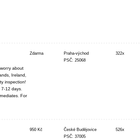
Zdarma
Praha-východ
322x
PSČ: 25068
worry about
ands, Ireland,
y inspection!
n 7-12 days.
mediates. For
950 Kč
České Budějovice
526x
PSČ: 37005