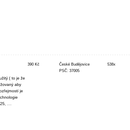
390 Kč
České Budějovice
538x
PSČ: 37005
itý ( to je že
držovaný aby
zřejmostí je
echnologie
5, ....