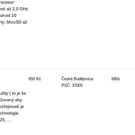
rocesor:
ostí až 2,0 GHz
droid 10
ty: MicoSD až
650 Kč
České Budějovice
580x
PSČ: 37005
itý ( to je že
držovaný aby
zřejmostí je
echnologie
5, ....