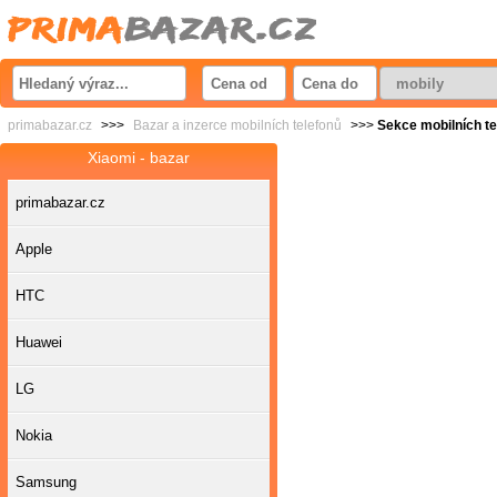
primabazar.cz
>>>
Bazar a inzerce mobilních telefonů
>>>
Sekce mobilních t
Xiaomi - bazar
primabazar.cz
Apple
HTC
Huawei
LG
Nokia
Samsung