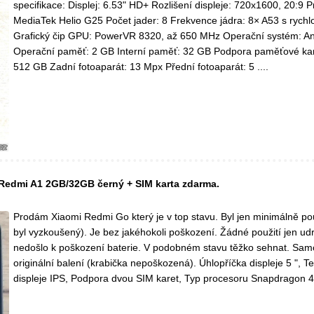
specifikace: Displej: 6.53" HD+ Rozlišení displeje: 720x1600, 20:9 P
MediaTek Helio G25 Počet jader: 8 Frekvence jádra: 8× A53 s rychl
Grafický čip GPU: PowerVR 8320, až 650 MHz Operační systém: An
Operační paměť: 2 GB Interní paměť: 32 GB Podpora paměťové kar
512 GB Zadní fotoaparát: 13 Mpx Přední fotoaparát: 5 ....
Redmi A1 2GB/32GB černý + SIM karta zdarma.
Prodám Xiaomi Redmi Go který je v top stavu. Byl jen minimálně použ
byl vyzkoušený). Je bez jakéhokoli poškození. Žádné použití jen u
nedošlo k poškození baterie. V podobném stavu těžko sehnat. Samo
originální balení (krabička nepoškozená). Úhlopříčka displeje 5 ", T
displeje IPS, Podpora dvou SIM karet, Typ procesoru Snapdragon 42