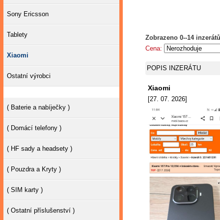
Sony Ericsson
Tablety
Zobrazeno 0--14 inzerátů
Cena:
Xiaomi
POPIS INZERÁTU
Ostatní výrobci
Xiaomi
[27. 07. 2026]
( Baterie a nabíječky )
( Domácí telefony )
( HF sady a headsety )
( Pouzdra a Kryty )
( SIM karty )
( Ostatní příslušenství )