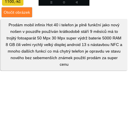
1100,-kč
Otočit obrázek
Prodám mobil infinix Hot 40 i telefon je plně funkční jako nový
nošen v pouzdře používán krátkodobě stáří 9 měsíců má to
trojitý fotoaparát 50 Mpx 30 Mpx super výdrž baterie 5000 RAM
8 GB čili velmi rychlý velký displej android 13 s nástavbou NFC a
mnoho dalších funkcí co má chytrý telefon je opravdu ve stavu
nového bez sebemenších známek použití prodám za super
cenu