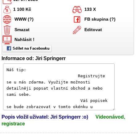
1 100 Kč
133 X
WWW (?)
FB skupina (?)
Smazat
Editovat
Nahlásit !
Informace od: Jiri Springerr
Popis vložil uživatel: Jiri Springerr :o)
Videonávod,
registrace