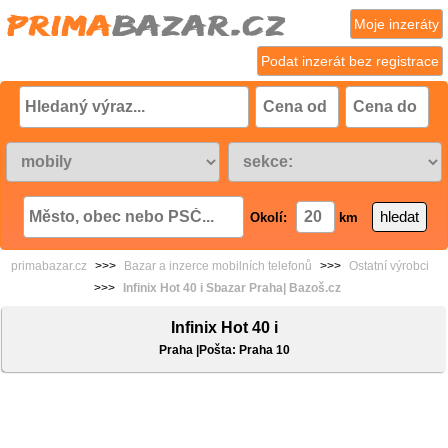
Moje inzeráty
Podat inzerát bez registrace
Okolí:
km
primabazar.cz
>>>
Bazar a inzerce mobilních telefonů
>>>
Ostatní výrobci
>>>
Infinix Hot 40 i Sbazar Praha| Bazoš.cz
Infinix Hot 40 i
Praha |Pošta: Praha 10