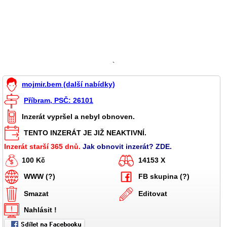
`
mojmir.bem (další nabídky)
Příbram, PSČ: 26101
Inzerát vypršel a nebyl obnoven.
TENTO INZERÁT JE JIŽ NEAKTIVNÍ.
Inzerát starší 365 dnů.
Jak obnovit inzerát? ZDE.
100 Kč
14153 X
WWW (?)
FB skupina (?)
Smazat
Editovat
Nahlásit !