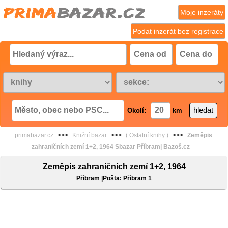
Moje inzeráty
Podat inzerát bez registrace
Okolí:
km
primabazar.cz
>>>
Knižní bazar
>>>
( Ostatní knihy )
>>>
Zeměpis
zahraničních zemí 1+2, 1964 Sbazar Příbram| Bazoš.cz
Zeměpis zahraničních zemí 1+2, 1964
Příbram |Pošta: Příbram 1