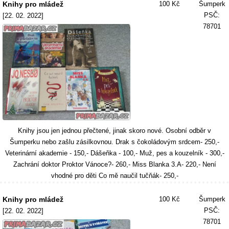
Knihy pro mládež
100 Kč
Šumperk
PSČ:
[22. 02. 2022]
78701
Knihy jsou jen jednou přečtené, jinak skoro nové. Osobní odběr v
Šumperku nebo zašlu zásilkovnou. Drak s čokoládovým srdcem- 250,-
Veterinární akademie - 150,- Dášeňka - 100,- Muž, pes a kouzelník - 300,-
Zachrání doktor Proktor Vánoce?- 260,- Miss Blanka 3.A- 220,- Není
vhodné pro děti Co mě naučil tučňák- 250,-
Knihy pro mládež
100 Kč
Šumperk
PSČ:
[22. 02. 2022]
78701