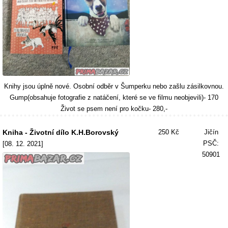
Knihy jsou úplně nové. Osobní odběr v Šumperku nebo zašlu zásilkovnou.
Gump(obsahuje fotografie z natáčení, které se ve filmu neobjevili)- 170
Život se psem není pro kočku- 280,-
Kniha - Životní dílo K.H.Borovský
250 Kč
Jičín
PSČ:
[08. 12. 2021]
50901