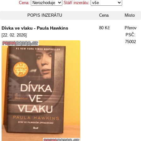
Cena:
Stáří inzerátu:
POPIS INZERÁTU
Cena
Misto
Dívka ve vlaku - Paula Hawkins
80 Kč
Přerov
PSČ:
[22. 02. 2026]
75002