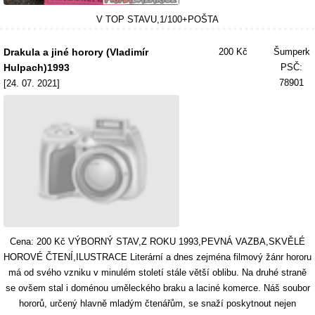
V TOP STAVU,1/100+POŠTA
Drakula a jiné horory (Vladimír
200 Kč
Šumperk
Hulpach)1993
PSČ:
78901
[24. 07. 2021]
Cena: 200 Kč VÝBORNÝ STAV,Z ROKU 1993,PEVNÁ VAZBA,SKVĚLÉ
HOROVÉ ČTENÍ,ILUSTRACE Literární a dnes zejména filmový žánr hororu
má od svého vzniku v minulém století stále větší oblibu. Na druhé straně
se ovšem stal i doménou uměleckého braku a laciné komerce. Náš soubor
hororů, určený hlavně mladým čtenářům, se snaží poskytnout nejen