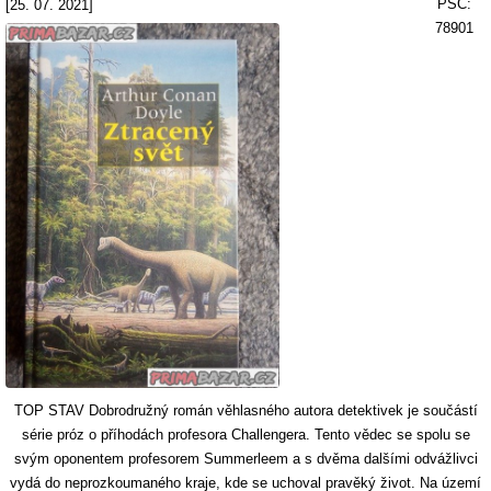
PSČ:
[25. 07. 2021]
78901
TOP STAV Dobrodružný román věhlasného autora detektivek je součástí
série próz o příhodách profesora Challengera. Tento vědec se spolu se
svým oponentem profesorem Summerleem a s dvěma dalšími odvážlivci
vydá do neprozkoumaného kraje, kde se uchoval pravěký život. Na území