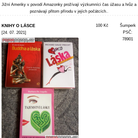
Jižní Ameriky v povodí Amazonky prožívají výzkumníci čas úžasu a hrůz a
poznávají přitom přírodu v jejích počátcích..
KNIHY O LÁSCE
100 Kč
Šumperk
PSČ:
[24. 07. 2021]
78901