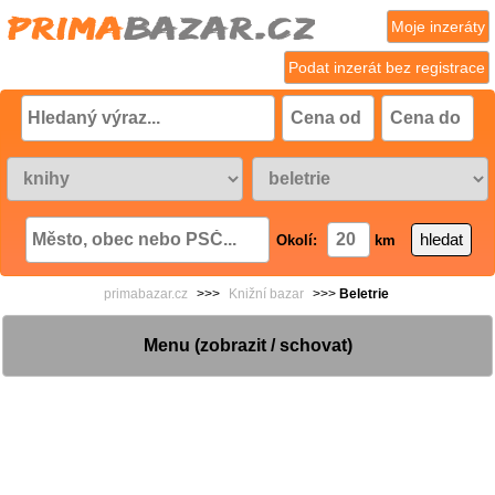
Moje inzeráty
Podat inzerát bez registrace
Okolí:
km
primabazar.cz
>>>
Knižní bazar
>>>
Beletrie
Menu (zobrazit / schovat)