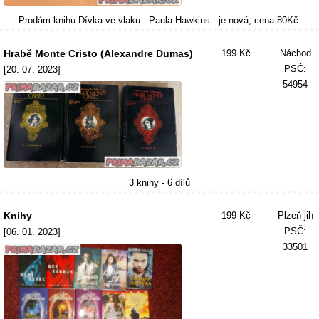
Prodám knihu Dívka ve vlaku - Paula Hawkins - je nová, cena 80Kč.
Hrabě Monte Cristo (Alexandre Dumas)
199 Kč
Náchod
PSČ:
[20. 07. 2023]
54954
3 knihy - 6 dílů
Knihy
199 Kč
Plzeň-jih
PSČ:
[06. 01. 2023]
33501