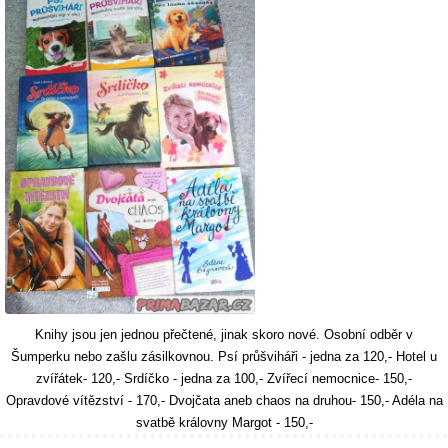
Knihy jsou jen jednou přečtené, jinak skoro nové. Osobní odběr v
Šumperku nebo zašlu zásilkovnou. Psí průšviháři - jedna za 120,- Hotel u
zvířátek- 120,- Srdíčko - jedna za 100,- Zvířecí nemocnice- 150,-
Opravdové vítězství - 170,- Dvojčata aneb chaos na druhou- 150,- Adéla na
svatbě královny Margot - 150,-