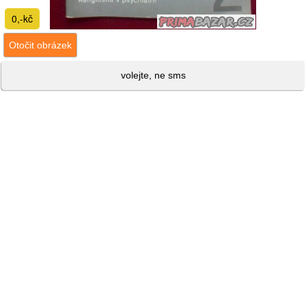
0,-kč
Otočit obrázek
volejte, ne sms