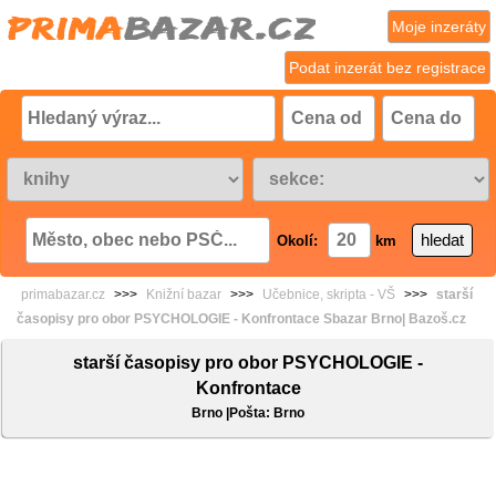
Moje inzeráty
Podat inzerát bez registrace
Okolí:
km
primabazar.cz
>>>
Knižní bazar
>>>
Učebnice, skripta - VŠ
>>>
starší
časopisy pro obor PSYCHOLOGIE - Konfrontace Sbazar Brno| Bazoš.cz
starší časopisy pro obor PSYCHOLOGIE -
Konfrontace
Brno |Pošta: Brno