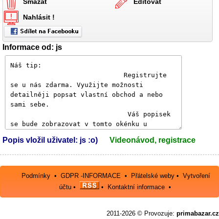
Smazat
Editovat
Nahlásit !
Informace od: js
Popis vložil uživatel: js :o)
Videonávod, registrace
Podmínky
•
GDPR -INFORMACE
•
Přátelské weby
•
Vytvoření
účtu
•
•
Kontaktní informace
•
2011-2026 © Provozuje:
primabazar.cz