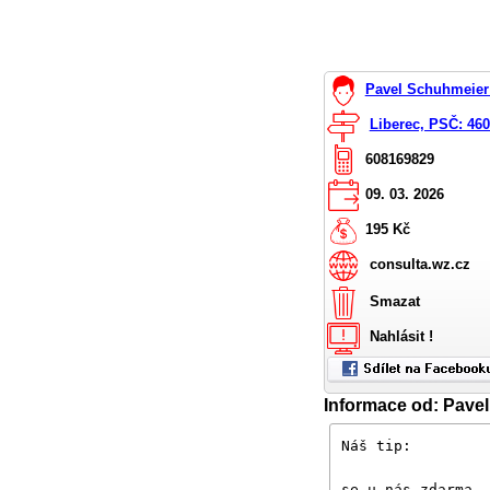
Pavel Schuhmeier 
Liberec, PSČ: 46
608169829
09. 03. 2026
195 Kč
consulta.wz.cz
Smazat
Nahlásit !
Informace od: Pave