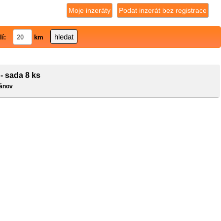
Moje inzeráty
Podat inzerát bez registrace
lí:
km
 - sada 8 ks
iánov