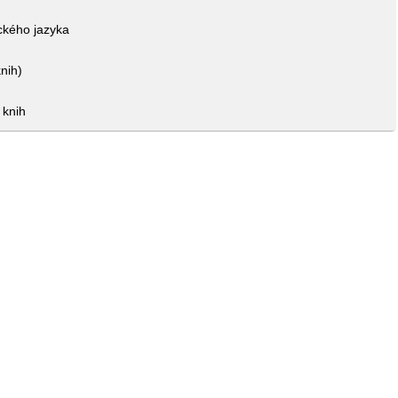
ického jazyka
knih)
 knih