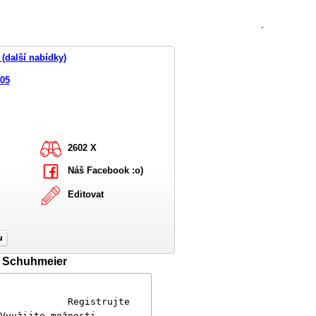
`
(další nabídky)
005
2602 X
Náš Facebook :o)
Editovat
l Schuhmeier