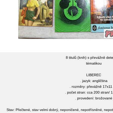
8 titulů (knih) s převážně dete
tématikou
LIBEREC
. jazyk: angličtina
. rozměry: převážně 17x11
. počet stran: cca 200 stran/ 
. provedení: brožované
Stav: Přečtené, stav velmi dobrý, neponičené, nepotřísněné, ne