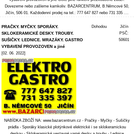
Dovezeme nebo zašleme kamkoliv. BAZARCENTRUM, B.Němcové 50,
Jičín, 506 01. Každodenní prodej na tel.: 777 647 827 nebo 731 335 ....
PRAČKY. MYČKY. SPORÁKY.
Dohodou
Jičín
SKLOKERAMICKÉ DESKY. TROUBY.
PSČ:
SUŠIČKY. LEDNICE. MRAZÁKY. GASTRO
50601
VYBAVENÍ PROVOZOVEN a jiné
[02. 06. 2022]
NABÍDKA ZBOŽÍ NA: www.bazarcentrum.cz - Pračky - Myčky - Sušičky
prádla - Sporáky klasické plotýnkové elektrické i se sklokeramickou
deskou - Sklokeramické vestavné varné desky a trouby - Lednice