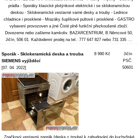
prádla - Sporáky klasické plotýnkové elektrické i se sklokeramickou
deskou - Sklokeramické vestavné varné desky a trouby - Lednice
chladnice i prosklené - Mrazáky šuplíkové pultové i prosklené - GASTRO
vybavení provozoven a jiné Čisté plně funkční přezkoušené zboží.
Dovezeme nebo zašleme kamkoliv. BAZARCENTRUM, B.Němcové 50,
Jičín, 506 01. Každodenní prodej na tel.: 777 647 827 nebo 731 335 ....
Sporák - Sklokeramická deska a trouba
8 990 Kč
Jičín
SIEMENS vyjížděcí
PSČ:
50601
[07. 04. 2022]
Značkový vestavný sporák (deska + trouba) k zabudování do kuchyňské