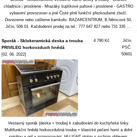
chladnice i prosklené - Mrazáky šuplíkové pultové i prosklené - GASTRO
vybavení provozoven a jiné Čisté plně funkční přezkoušené zboží.
Dovezeme nebo zašleme kamkoliv. BAZARCENTRUM, B.Němcové 50,
Jičín, 506 01. Každodenní prodej na tel.: 777 647 827 nebo 731 335 ....
Sporák - Sklokeramická deska a trouba
4 790 Kč
Jičín
PRIVILEG horkovzduch hnědá
PSČ:
50601
[02. 06. 2022]
Vestavný sporák (deska + trouba) k zabudování do kuchyňské linky.
Multifunkční hnědá horkovzdušná trouba + klasické pečení horní a dolní
spirálou + gril + rozmrazování. HI-LIGHT plotny s rychým ohřevem.