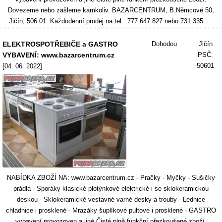
Dovezeme nebo zašleme kamkoliv. BAZARCENTRUM, B.Němcové 50,
Jičín, 506 01. Každodenní prodej na tel.: 777 647 827 nebo 731 335 ....
ELEKTROSPOTŘEBIČE a GASTRO
Dohodou
Jičín
VYBAVENÍ: www.bazarcentrum.cz
PSČ:
50601
[04. 06. 2022]
NABÍDKA ZBOŽÍ NA: www.bazarcentrum.cz - Pračky - Myčky - Sušičky
prádla - Sporáky klasické plotýnkové elektrické i se sklokeramickou
deskou - Sklokeramické vestavné varné desky a trouby - Lednice
chladnice i prosklené - Mrazáky šuplíkové pultové i prosklené - GASTRO
vybavení provozoven a jiné Čisté plně funkční přezkoušené zboží.