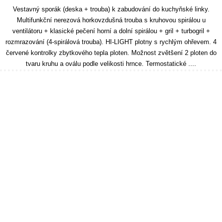
Vestavný sporák (deska + trouba) k zabudování do kuchyňské linky.
Multifunkční nerezová horkovzdušná trouba s kruhovou spirálou u
ventilátoru + klasické pečení horní a dolní spirálou + gril + turbogril +
rozmrazování (4-spirálová trouba). HI-LIGHT plotny s rychlým ohřevem. 4
červené kontrolky zbytkového tepla ploten. Možnost zvětšení 2 ploten do
tvaru kruhu a oválu podle velikosti hrnce. Termostatické ....