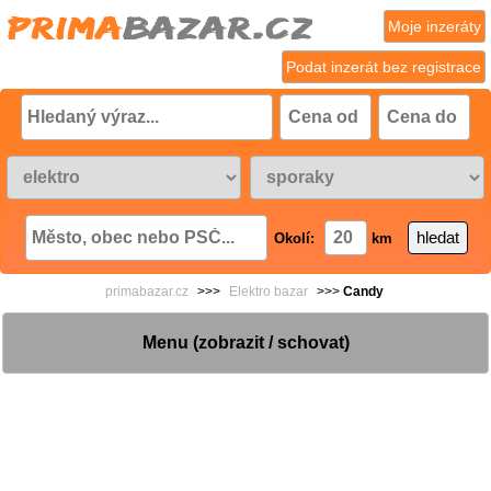
Moje inzeráty
Podat inzerát bez registrace
Okolí:
km
primabazar.cz
>>>
Elektro bazar
>>>
Candy
Menu (zobrazit / schovat)