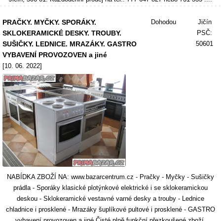
PRAČKY. MYČKY. SPORÁKY.
Dohodou
Jičín
SKLOKERAMICKÉ DESKY. TROUBY.
PSČ:
SUŠIČKY. LEDNICE. MRAZÁKY. GASTRO
50601
VYBAVENÍ PROVOZOVEN a jiné
[10. 06. 2022]
NABÍDKA ZBOŽÍ NA: www.bazarcentrum.cz - Pračky - Myčky - Sušičky
prádla - Sporáky klasické plotýnkové elektrické i se sklokeramickou
deskou - Sklokeramické vestavné varné desky a trouby - Lednice
chladnice i prosklené - Mrazáky šuplíkové pultové i prosklené - GASTRO
vybavení provozoven a jiné Čisté plně funkční přezkoušené zboží.