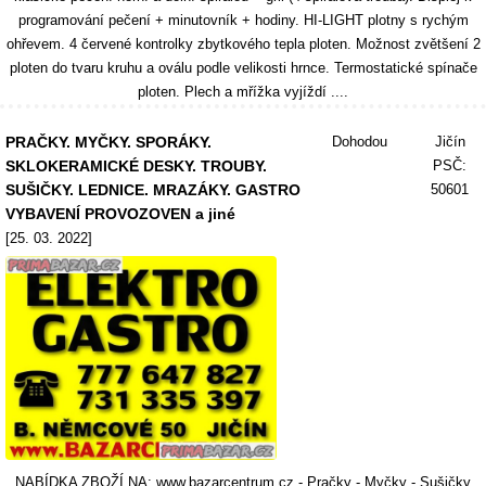
programování pečení + minutovník + hodiny. HI-LIGHT plotny s rychým
ohřevem. 4 červené kontrolky zbytkového tepla ploten. Možnost zvětšení 2
ploten do tvaru kruhu a oválu podle velikosti hrnce. Termostatické spínače
ploten. Plech a mřížka vyjíždí ....
PRAČKY. MYČKY. SPORÁKY.
Dohodou
Jičín
SKLOKERAMICKÉ DESKY. TROUBY.
PSČ:
SUŠIČKY. LEDNICE. MRAZÁKY. GASTRO
50601
VYBAVENÍ PROVOZOVEN a jiné
[25. 03. 2022]
NABÍDKA ZBOŽÍ NA: www.bazarcentrum.cz - Pračky - Myčky - Sušičky