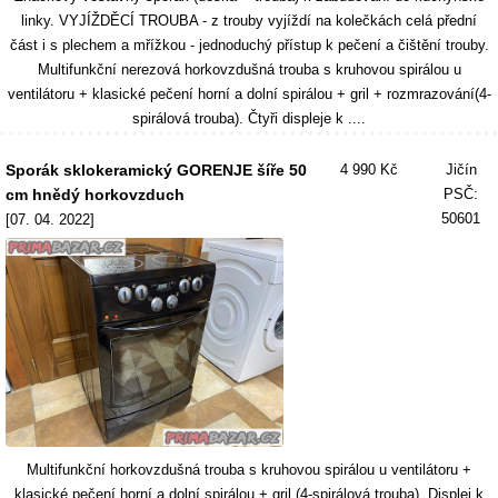
linky. VYJÍŽDĚCÍ TROUBA - z trouby vyjíždí na kolečkách celá přední
část i s plechem a mřížkou - jednoduchý přístup k pečení a čištění trouby.
Multifunkční nerezová horkovzdušná trouba s kruhovou spirálou u
ventilátoru + klasické pečení horní a dolní spirálou + gril + rozmrazování(4-
spirálová trouba). Čtyři displeje k ....
Sporák sklokeramický GORENJE šíře 50
4 990 Kč
Jičín
cm hnědý horkovzduch
PSČ:
50601
[07. 04. 2022]
Multifunkční horkovzdušná trouba s kruhovou spirálou u ventilátoru +
klasické pečení horní a dolní spirálou + gril (4-spirálová trouba). Displej k