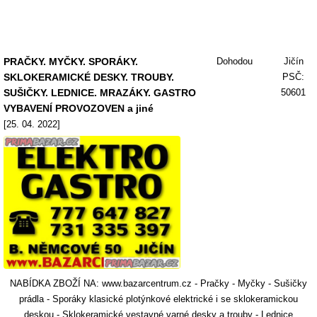
PRAČKY. MYČKY. SPORÁKY.
Dohodou
Jičín
SKLOKERAMICKÉ DESKY. TROUBY.
PSČ:
SUŠIČKY. LEDNICE. MRAZÁKY. GASTRO
50601
VYBAVENÍ PROVOZOVEN a jiné
[25. 04. 2022]
NABÍDKA ZBOŽÍ NA: www.bazarcentrum.cz - Pračky - Myčky - Sušičky
prádla - Sporáky klasické plotýnkové elektrické i se sklokeramickou
deskou - Sklokeramické vestavné varné desky a trouby - Lednice