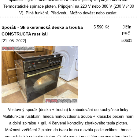
Termostatické spínače ploten. Připojení na 220 V nebo 380 V (230 V /400
V). Plně funkční. Předvedu. Možno dovézt nebo zaslat.
Sporák - Sklokeramická deska a trouba
5 590 Kč
Jičín
CONSTRUCTA rustikál
PSČ:
50601
[21. 05. 2022]
Vestavný sporák (deska + trouba) k zabudování do kuchyňské linky.
Multifunkční rustikální hnědá horkovzdušná trouba + klasické pečení horní
a dolní spirálou + gril. 4 červené kontrolky zbytkového tepla ploten.
Možnost zvětšení 2 ploten do tvaru kruhu a oválu podle velikosti hrnce.
Termostatické spínače ploten. Ochlazovací ventilátor meziprostoru trouby.