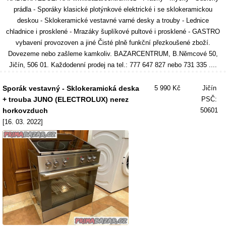
prádla - Sporáky klasické plotýnkové elektrické i se sklokeramickou
deskou - Sklokeramické vestavné varné desky a trouby - Lednice
chladnice i prosklené - Mrazáky šuplíkové pultové i prosklené - GASTRO
vybavení provozoven a jiné Čisté plně funkční přezkoušené zboží.
Dovezeme nebo zašleme kamkoliv. BAZARCENTRUM, B.Němcové 50,
Jičín, 506 01. Každodenní prodej na tel.: 777 647 827 nebo 731 335 ....
Sporák vestavný - Sklokeramická deska
5 990 Kč
Jičín
+ trouba JUNO (ELECTROLUX) nerez
PSČ:
horkovzduch
50601
[16. 03. 2022]