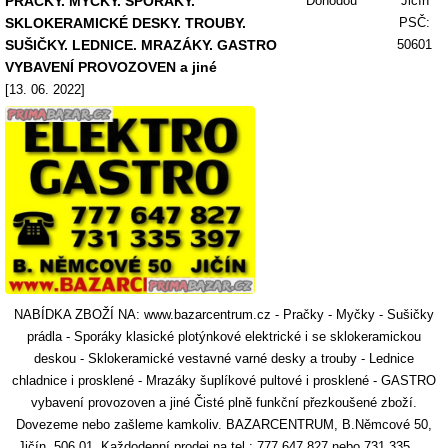
PRAČKY. MYČKY. SPORÁKY.
Dohodou
Jičín
SKLOKERAMICKÉ DESKY. TROUBY.
PSČ:
SUŠIČKY. LEDNICE. MRAZÁKY. GASTRO
50601
VYBAVENÍ PROVOZOVEN a jiné
[13. 06. 2022]
NABÍDKA ZBOŽÍ NA: www.bazarcentrum.cz - Pračky - Myčky - Sušičky
prádla - Sporáky klasické plotýnkové elektrické i se sklokeramickou
deskou - Sklokeramické vestavné varné desky a trouby - Lednice
chladnice i prosklené - Mrazáky šuplíkové pultové i prosklené - GASTRO
vybavení provozoven a jiné Čisté plně funkční přezkoušené zboží.
Dovezeme nebo zašleme kamkoliv. BAZARCENTRUM, B.Němcové 50,
Jičín, 506 01. Každodenní prodej na tel.: 777 647 827 nebo 731 335 ....