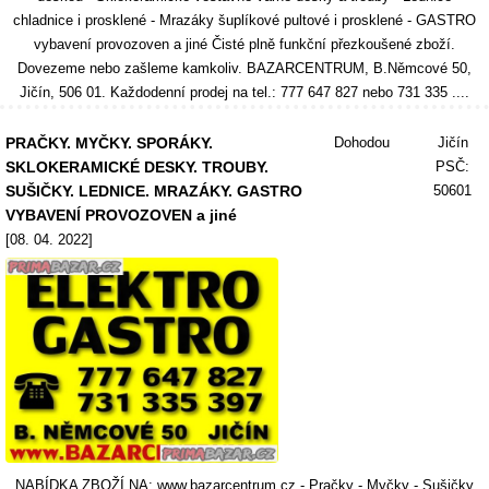
chladnice i prosklené - Mrazáky šuplíkové pultové i prosklené - GASTRO
vybavení provozoven a jiné Čisté plně funkční přezkoušené zboží.
Dovezeme nebo zašleme kamkoliv. BAZARCENTRUM, B.Němcové 50,
Jičín, 506 01. Každodenní prodej na tel.: 777 647 827 nebo 731 335 ....
PRAČKY. MYČKY. SPORÁKY.
Dohodou
Jičín
SKLOKERAMICKÉ DESKY. TROUBY.
PSČ:
SUŠIČKY. LEDNICE. MRAZÁKY. GASTRO
50601
VYBAVENÍ PROVOZOVEN a jiné
[08. 04. 2022]
NABÍDKA ZBOŽÍ NA: www.bazarcentrum.cz - Pračky - Myčky - Sušičky