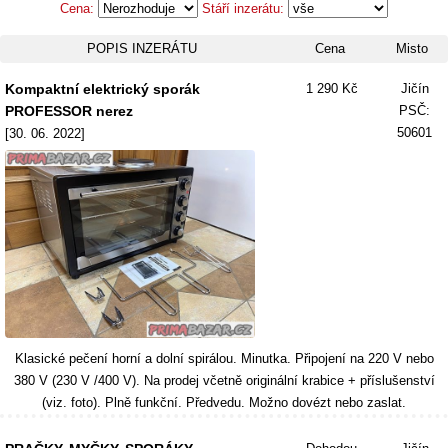
Cena:
Stáří inzerátu:
POPIS INZERÁTU
Cena
Misto
Kompaktní elektrický sporák
1 290 Kč
Jičín
PROFESSOR nerez
PSČ:
50601
[30. 06. 2022]
Klasické pečení horní a dolní spirálou. Minutka. Připojení na 220 V nebo
380 V (230 V /400 V). Na prodej včetně originální krabice + příslušenství
(viz. foto). Plně funkční. Předvedu. Možno dovézt nebo zaslat.