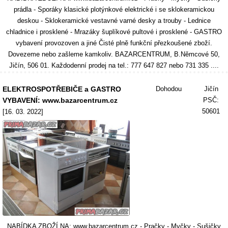
prádla - Sporáky klasické plotýnkové elektrické i se sklokeramickou
deskou - Sklokeramické vestavné varné desky a trouby - Lednice
chladnice i prosklené - Mrazáky šuplíkové pultové i prosklené - GASTRO
vybavení provozoven a jiné Čisté plně funkční přezkoušené zboží.
Dovezeme nebo zašleme kamkoliv. BAZARCENTRUM, B.Němcové 50,
Jičín, 506 01. Každodenní prodej na tel.: 777 647 827 nebo 731 335 ....
ELEKTROSPOTŘEBIČE a GASTRO
Dohodou
Jičín
VYBAVENÍ: www.bazarcentrum.cz
PSČ:
50601
[16. 03. 2022]
NABÍDKA ZBOŽÍ NA: www.bazarcentrum.cz - Pračky - Myčky - Sušičky