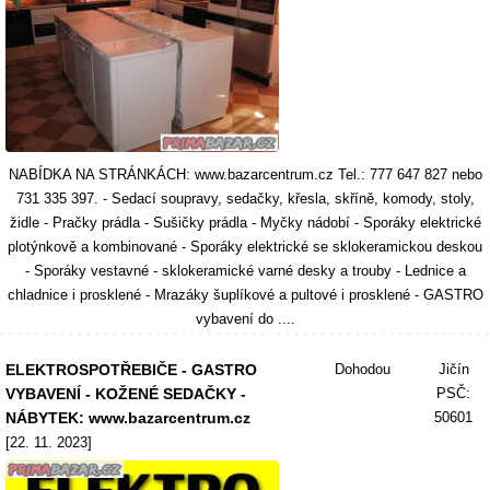
NABÍDKA NA STRÁNKÁCH: www.bazarcentrum.cz Tel.: 777 647 827 nebo
731 335 397. - Sedací soupravy, sedačky, křesla, skříně, komody, stoly,
židle - Pračky prádla - Sušičky prádla - Myčky nádobí - Sporáky elektrické
plotýnkově a kombinované - Sporáky elektrické se sklokeramickou deskou
- Sporáky vestavné - sklokeramické varné desky a trouby - Lednice a
chladnice i prosklené - Mrazáky šuplíkové a pultové i prosklené - GASTRO
vybavení do ....
ELEKTROSPOTŘEBIČE - GASTRO
Dohodou
Jičín
VYBAVENÍ - KOŽENÉ SEDAČKY -
PSČ:
NÁBYTEK: www.bazarcentrum.cz
50601
[22. 11. 2023]