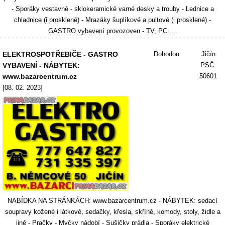
- Sporáky vestavné - sklokeramické varné desky a trouby - Lednice a
chladnice (i prosklené) - Mrazáky šuplíkové a pultové (i prosklené) -
GASTRO vybavení provozoven - TV, PC ....
ELEKTROSPOTŘEBIČE - GASTRO
Dohodou
Jičín
VYBAVENÍ - NÁBYTEK:
PSČ:
www.bazarcentrum.cz
50601
[08. 02. 2023]
NABÍDKA NA STRÁNKÁCH: www.bazarcentrum.cz - NÁBYTEK: sedací
soupravy kožené i látkové, sedačky, křesla, skříně, komody, stoly, židle a
jiné - Pračky - Myčky nádobí - Sušičky prádla - Sporáky elektrické