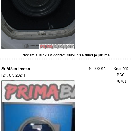
Prodám sušičku v dobrém stavu vše funguje jak má
Sušička Imesa
40 000 Kč
Kroměříž
PSČ:
[24. 07. 2024]
76701