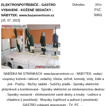
ELEKTROSPOTŘEBIČE - GASTRO
Dohodou
Jičín
VYBAVENÍ - KOŽENÉ SEDAČKY -
PSČ:
NÁBYTEK: www.bazarcentrum.cz
50601
[25. 07. 2023]
NABÍDKA NA STRÁNKÁCH: www.bazarcentrum.cz - NÁBYTEK: sedací
soupravy kožené i látkové, sedačky, křesla, skříně, komody, stoly, židle a
jiné - Pračky - Myčky nádobí - Sušičky prádla - Sporáky elektrické
plotýnkově a kombinované - Sporáky elektrické se sklokeramickou deskou
- Sporáky vestavné - sklokeramické varné desky a trouby - Lednice a
chladnice (i prosklené) - Mrazáky šuplíkové a pultové (i prosklené) -
GASTRO vybavení provozoven - TV, PC ....