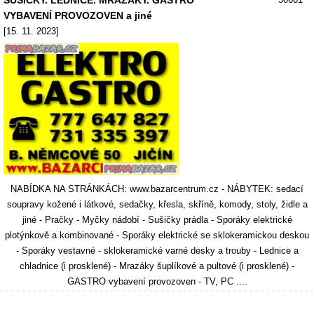
SUŠIČKY. LEDNICE. MRAZÁKY. GASTRO
VYBAVENÍ PROVOZOVEN a jiné
[15. 11. 2023]
NABÍDKA NA STRÁNKÁCH: www.bazarcentrum.cz - NÁBYTEK: sedací
soupravy kožené i látkové, sedačky, křesla, skříně, komody, stoly, židle a
jiné - Pračky - Myčky nádobí - Sušičky prádla - Sporáky elektrické
plotýnkově a kombinované - Sporáky elektrické se sklokeramickou deskou
- Sporáky vestavné - sklokeramické varné desky a trouby - Lednice a
chladnice (i prosklené) - Mrazáky šuplíkové a pultové (i prosklené) -
GASTRO vybavení provozoven - TV, PC ....