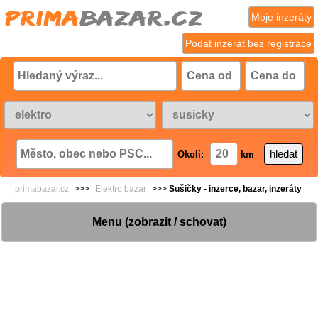
Moje inzeráty
Podat inzerát bez registrace
Okolí:
km
primabazar.cz
>>>
Elektro bazar
>>>
Sušičky - inzerce, bazar, inzeráty
Menu (zobrazit / schovat)