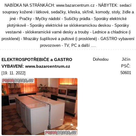
NABÍDKA NA STRÁNKÁCH: www.bazarcentrum.cz - NÁBYTEK: sedací
soupravy kožené i látkové, sedačky, křeska, skříně, komody, stoly, židle a
jiné - Pračky - Myčky nádobí - Sušičky prádla - Sporáky elektrické
plotýnkově - Sporáky elektrické se sklokeramickou deskou - Sporáky
vestavné - sklokeramické varné desky a trouby - Lednice a chladnice (i
prosklené) - Mrazáky šuplíkové a pultové (i prosklené) - GASTRO vybavení
provozoven - TV, PC a další ....
ELEKTROSPOTŘEBIČE a GASTRO
Dohodou
Jičín
VYBAVENÍ: www.bazarcentrum.cz
PSČ:
50601
[19. 11. 2022]