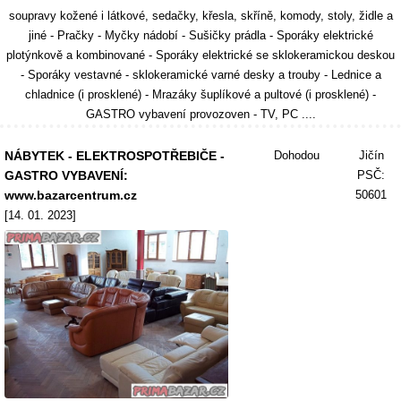
soupravy kožené i látkové, sedačky, křesla, skříně, komody, stoly, židle a
jiné - Pračky - Myčky nádobí - Sušičky prádla - Sporáky elektrické
plotýnkově a kombinované - Sporáky elektrické se sklokeramickou deskou
- Sporáky vestavné - sklokeramické varné desky a trouby - Lednice a
chladnice (i prosklené) - Mrazáky šuplíkové a pultové (i prosklené) -
GASTRO vybavení provozoven - TV, PC ....
NÁBYTEK - ELEKTROSPOTŘEBIČE -
Dohodou
Jičín
GASTRO VYBAVENÍ:
PSČ:
www.bazarcentrum.cz
50601
[14. 01. 2023]