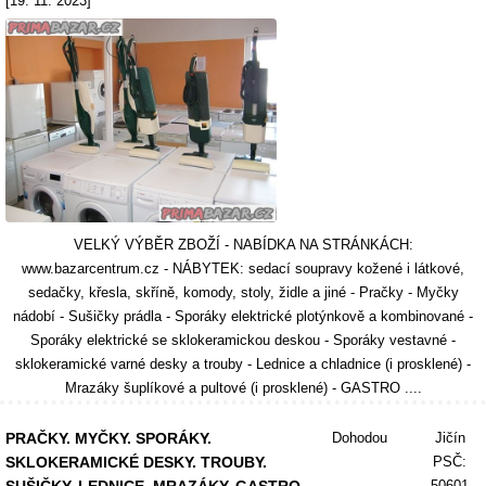
[19. 11. 2023]
VELKÝ VÝBĚR ZBOŽÍ - NABÍDKA NA STRÁNKÁCH:
www.bazarcentrum.cz - NÁBYTEK: sedací soupravy kožené i látkové,
sedačky, křesla, skříně, komody, stoly, židle a jiné - Pračky - Myčky
nádobí - Sušičky prádla - Sporáky elektrické plotýnkově a kombinované -
Sporáky elektrické se sklokeramickou deskou - Sporáky vestavné -
sklokeramické varné desky a trouby - Lednice a chladnice (i prosklené) -
Mrazáky šuplíkové a pultové (i prosklené) - GASTRO ....
PRAČKY. MYČKY. SPORÁKY.
Dohodou
Jičín
SKLOKERAMICKÉ DESKY. TROUBY.
PSČ:
50601