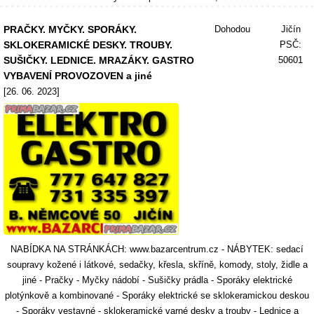
PRAČKY. MYČKY. SPORÁKY.
Dohodou
Jičín
SKLOKERAMICKÉ DESKY. TROUBY.
PSČ:
SUŠIČKY. LEDNICE. MRAZÁKY. GASTRO
50601
VYBAVENÍ PROVOZOVEN a jiné
[26. 06. 2023]
NABÍDKA NA STRÁNKÁCH: www.bazarcentrum.cz - NÁBYTEK: sedací
soupravy kožené i látkové, sedačky, křesla, skříně, komody, stoly, židle a
jiné - Pračky - Myčky nádobí - Sušičky prádla - Sporáky elektrické
plotýnkově a kombinované - Sporáky elektrické se sklokeramickou deskou
- Sporáky vestavné - sklokeramické varné desky a trouby - Lednice a