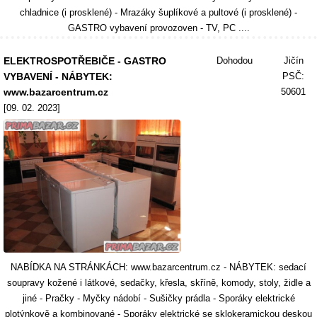
chladnice (i prosklené) - Mrazáky šuplíkové a pultové (i prosklené) -
GASTRO vybavení provozoven - TV, PC ....
ELEKTROSPOTŘEBIČE - GASTRO
Dohodou
Jičín
VYBAVENÍ - NÁBYTEK:
PSČ:
www.bazarcentrum.cz
50601
[09. 02. 2023]
NABÍDKA NA STRÁNKÁCH: www.bazarcentrum.cz - NÁBYTEK: sedací
soupravy kožené i látkové, sedačky, křesla, skříně, komody, stoly, židle a
jiné - Pračky - Myčky nádobí - Sušičky prádla - Sporáky elektrické
plotýnkově a kombinované - Sporáky elektrické se sklokeramickou deskou