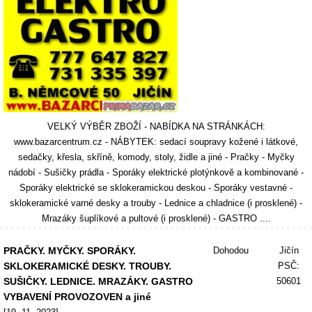
VELKÝ VÝBĚR ZBOŽÍ - NABÍDKA NA STRÁNKÁCH:
www.bazarcentrum.cz - NÁBYTEK: sedací soupravy kožené i látkové,
sedačky, křesla, skříně, komody, stoly, židle a jiné - Pračky - Myčky
nádobí - Sušičky prádla - Sporáky elektrické plotýnkově a kombinované -
Sporáky elektrické se sklokeramickou deskou - Sporáky vestavné -
sklokeramické varné desky a trouby - Lednice a chladnice (i prosklené) -
Mrazáky šuplíkové a pultové (i prosklené) - GASTRO ....
PRAČKY. MYČKY. SPORÁKY.
Dohodou
Jičín
SKLOKERAMICKÉ DESKY. TROUBY.
PSČ:
SUŠIČKY. LEDNICE. MRAZÁKY. GASTRO
50601
VYBAVENÍ PROVOZOVEN a jiné