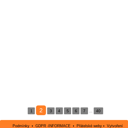
2
1
3
4
5
6
7
40
...
Podmínky
•
GDPR -INFORMACE
•
Přátelské weby
•
Vytvoření