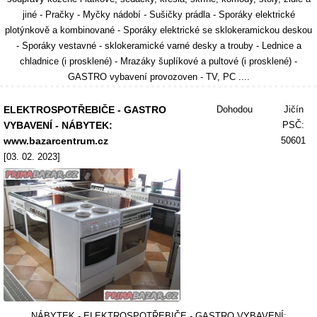
jiné - Pračky - Myčky nádobí - Sušičky prádla - Sporáky elektrické
plotýnkově a kombinované - Sporáky elektrické se sklokeramickou deskou
- Sporáky vestavné - sklokeramické varné desky a trouby - Lednice a
chladnice (i prosklené) - Mrazáky šuplíkové a pultové (i prosklené) -
GASTRO vybavení provozoven - TV, PC ....
ELEKTROSPOTŘEBIČE - GASTRO
Dohodou
Jičín
VYBAVENÍ - NÁBYTEK:
PSČ:
www.bazarcentrum.cz
50601
[03. 02. 2023]
NÁBYTEK - ELEKTROSPOTŘEBIČE - GASTRO VYBAVENÍ: