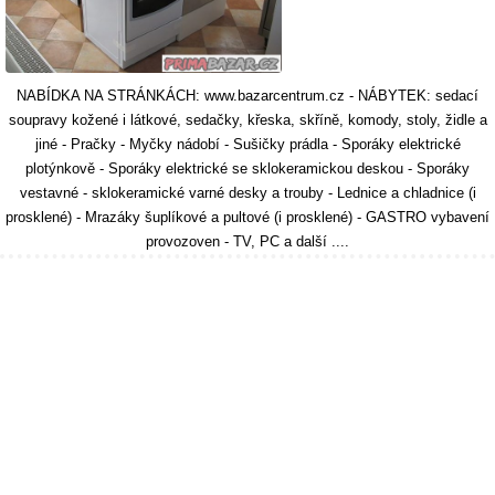
NABÍDKA NA STRÁNKÁCH: www.bazarcentrum.cz - NÁBYTEK: sedací
soupravy kožené i látkové, sedačky, křeska, skříně, komody, stoly, židle a
jiné - Pračky - Myčky nádobí - Sušičky prádla - Sporáky elektrické
plotýnkově - Sporáky elektrické se sklokeramickou deskou - Sporáky
vestavné - sklokeramické varné desky a trouby - Lednice a chladnice (i
prosklené) - Mrazáky šuplíkové a pultové (i prosklené) - GASTRO vybavení
provozoven - TV, PC a další ....