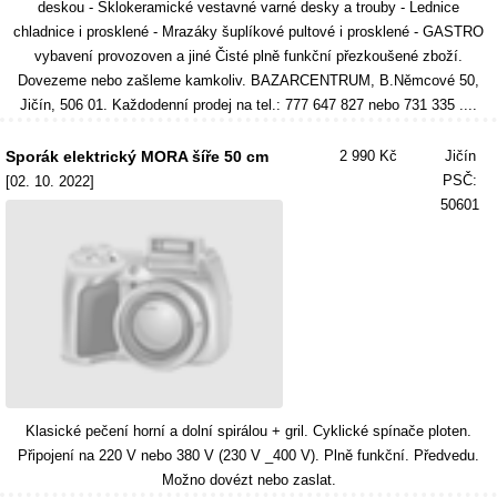
deskou - Sklokeramické vestavné varné desky a trouby - Lednice
chladnice i prosklené - Mrazáky šuplíkové pultové i prosklené - GASTRO
vybavení provozoven a jiné Čisté plně funkční přezkoušené zboží.
Dovezeme nebo zašleme kamkoliv. BAZARCENTRUM, B.Němcové 50,
Jičín, 506 01. Každodenní prodej na tel.: 777 647 827 nebo 731 335 ....
Sporák elektrický MORA šíře 50 cm
2 990 Kč
Jičín
PSČ:
[02. 10. 2022]
50601
Klasické pečení horní a dolní spirálou + gril. Cyklické spínače ploten.
Připojení na 220 V nebo 380 V (230 V _400 V). Plně funkční. Předvedu.
Možno dovézt nebo zaslat.