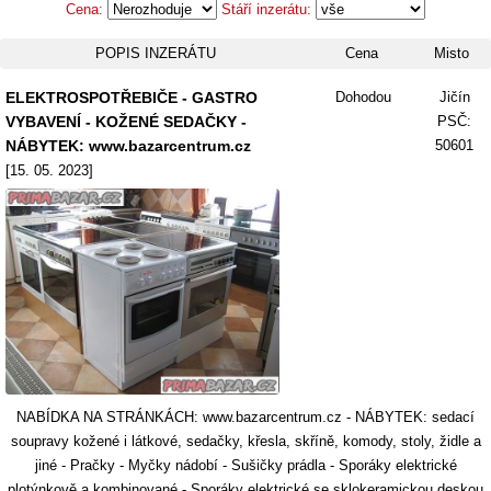
Cena:
Stáří inzerátu:
POPIS INZERÁTU
Cena
Misto
ELEKTROSPOTŘEBIČE - GASTRO
Dohodou
Jičín
VYBAVENÍ - KOŽENÉ SEDAČKY -
PSČ:
NÁBYTEK: www.bazarcentrum.cz
50601
[15. 05. 2023]
NABÍDKA NA STRÁNKÁCH: www.bazarcentrum.cz - NÁBYTEK: sedací
soupravy kožené i látkové, sedačky, křesla, skříně, komody, stoly, židle a
jiné - Pračky - Myčky nádobí - Sušičky prádla - Sporáky elektrické
plotýnkově a kombinované - Sporáky elektrické se sklokeramickou deskou