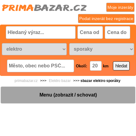
Moje inzeráty
Podat inzerát bez registrace
Okolí:
km
primabazar.cz
>>>
Elektro bazar
>>>
sbazar elektro sporáky
Menu (zobrazit / schovat)