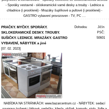
- Sporáky vestavné - sklokeramické varné desky a trouby - Lednice a
chladnice (i prosklené) - Mrazáky šuplíkové a pultové (i prosklené) -
GASTRO vybavení provozoven - TV, PC ....
PRAČKY. MYČKY. SPORÁKY.
Dohodou
Jičín
SKLOKERAMICKÉ DESKY. TROUBY.
PSČ:
SUŠIČKY. LEDNICE. MRAZÁKY. GASTRO
50601
VYBAVENÍ, NÁBYTEK a jiné
[07. 02. 2023]
NABÍDKA NA STRÁNKÁCH: www.bazarcentrum.cz - NÁBYTEK: sedací
soupravy kožené i látkové, sedačky, křesla, skříně, komody, stoly, židle a