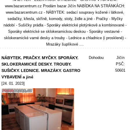
www.bazarcentrum.cz Prodám bazar Jičín NABÍDKA NA STRÁNKÁCH:
www.bazarcentrum.cz - NÁBYTEK: sedací soupravy kožené i látkové,
sedačky, křesla, skříně, komody, stoly, židle a jiné - Pračky - Myčky
nádobí - Sušičky prádla - Sporáky elektrické plotýnkově a kombinované -
Sporáky elektrické se sklokeramickou deskou - Sporáky vestavné -
sklokeramické varné desky a trouby - Lednice a chladnice (i prosklené) -
Mrazáky šuplíkové ....
NÁBYTEK. PRAČKY. MYČKY. SPORÁKY.
Dohodou
Jičín
SKLOKERAMICKÉ DESKY. TROUBY.
PSČ:
SUŠIČKY. LEDNICE. MRAZÁKY. GASTRO
50601
VYBAVENÍ a jiné
[24. 01. 2023]