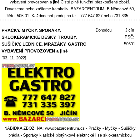
vybavení provozoven a jiné Čisté plně funkční přezkoušené zboží.
Dovezeme nebo zašleme kamkoliv. BAZARCENTRUM, B.Němcové 50,
Jičín, 506 01. Každodenní prodej na tel.: 777 647 827 nebo 731 335 ....
PRAČKY. MYČKY. SPORÁKY.
Dohodou
Jičín
SKLOKERAMICKÉ DESKY. TROUBY.
PSČ:
SUŠIČKY. LEDNICE. MRAZÁKY. GASTRO
50601
VYBAVENÍ PROVOZOVEN a jiné
[03. 11. 2022]
NABÍDKA ZBOŽÍ NA: www.bazarcentrum.cz - Pračky - Myčky - Sušičky
prádla - Sporáky klasické plotýnkové elektrické i se sklokeramickou