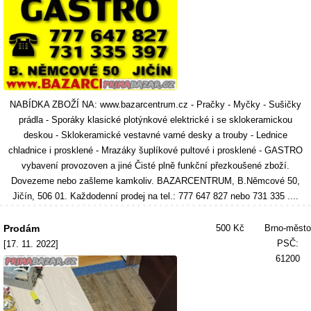
NABÍDKA ZBOŽÍ NA: www.bazarcentrum.cz - Pračky - Myčky - Sušičky
prádla - Sporáky klasické plotýnkové elektrické i se sklokeramickou
deskou - Sklokeramické vestavné varné desky a trouby - Lednice
chladnice i prosklené - Mrazáky šuplíkové pultové i prosklené - GASTRO
vybavení provozoven a jiné Čisté plně funkční přezkoušené zboží.
Dovezeme nebo zašleme kamkoliv. BAZARCENTRUM, B.Němcové 50,
Jičín, 506 01. Každodenní prodej na tel.: 777 647 827 nebo 731 335 ....
Prodám
500 Kč
Brno-město
PSČ:
[17. 11. 2022]
61200