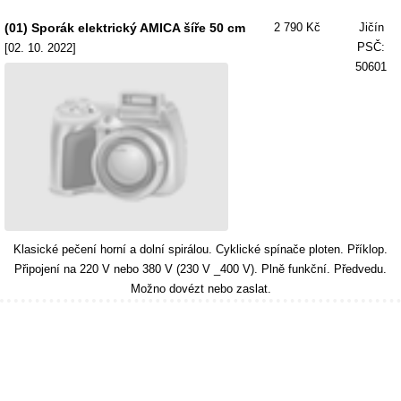
(01) Sporák elektrický AMICA šíře 50 cm
2 790 Kč
Jičín
PSČ:
[02. 10. 2022]
50601
Klasické pečení horní a dolní spirálou. Cyklické spínače ploten. Příklop.
Připojení na 220 V nebo 380 V (230 V _400 V). Plně funkční. Předvedu.
Možno dovézt nebo zaslat.