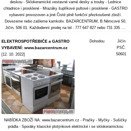
deskou - Sklokeramické vestavné varné desky a trouby - Lednice
chladnice i prosklené - Mrazáky šuplíkové pultové i prosklené - GASTRO
vybavení provozoven a jiné Čisté plně funkční přezkoušené zboží.
Dovezeme nebo zašleme kamkoliv. BAZARCENTRUM, B.Němcové 50,
Jičín, 506 01. Každodenní prodej na tel.: 777 647 827 nebo 731 335 ....
ELEKTROSPOTŘEBIČE a GASTRO
Dohodou
Jičín
VYBAVENÍ: www.bazarcentrum.cz
PSČ:
50601
[12. 10. 2022]
NABÍDKA ZBOŽÍ NA: www.bazarcentrum.cz - Pračky - Myčky - Sušičky
prádla - Sporáky klasické plotýnkové elektrické i se sklokeramickou