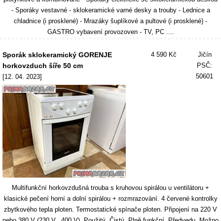
- Sporáky vestavné - sklokeramické varné desky a trouby - Lednice a
chladnice (i prosklené) - Mrazáky šuplíkové a pultové (i prosklené) -
GASTRO vybavení provozoven - TV, PC ....
Sporák sklokeramický GORENJE
4 590 Kč
Jičín
horkovzduch šíře 50 cm
PSČ:
50601
[12. 04. 2023]
Multifunkční horkovzdušná trouba s kruhovou spirálou u ventilátoru +
klasické pečení horní a dolní spirálou + rozmrazování. 4 červené kontrolky
zbytkového tepla ploten. Termostatické spínače ploten. Připojení na 220 V
nebo 380 V (230 V _400 V). Použitý. Čistý. Plně funkční. Předvedu. Možno