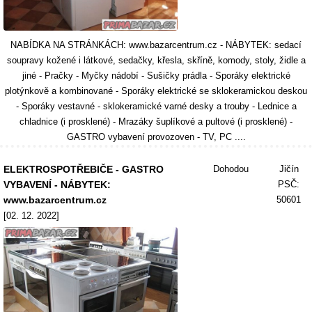
NABÍDKA NA STRÁNKÁCH: www.bazarcentrum.cz - NÁBYTEK: sedací
soupravy kožené i látkové, sedačky, křesla, skříně, komody, stoly, židle a
jiné - Pračky - Myčky nádobí - Sušičky prádla - Sporáky elektrické
plotýnkově a kombinované - Sporáky elektrické se sklokeramickou deskou
- Sporáky vestavné - sklokeramické varné desky a trouby - Lednice a
chladnice (i prosklené) - Mrazáky šuplíkové a pultové (i prosklené) -
GASTRO vybavení provozoven - TV, PC ....
ELEKTROSPOTŘEBIČE - GASTRO
Dohodou
Jičín
VYBAVENÍ - NÁBYTEK:
PSČ:
www.bazarcentrum.cz
50601
[02. 12. 2022]