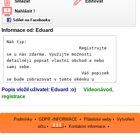
Smazat
Editovat
Nahlásit !
Informace od: Eduard
Popis vložil uživatel: Eduard :o)
Videonávod,
registrace
Podmínky
•
GDPR -INFORMACE
•
Přátelské weby
•
Vytvoření
účtu
•
•
Kontaktní informace
•