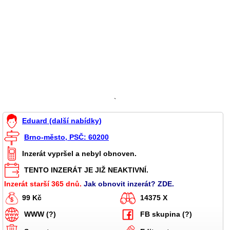
`
Eduard (další nabídky)
Brno-město, PSČ: 60200
Inzerát vypršel a nebyl obnoven.
TENTO INZERÁT JE JIŽ NEAKTIVNÍ.
Inzerát starší 365 dnů.
Jak obnovit inzerát? ZDE.
99 Kč
14375 X
WWW (?)
FB skupina (?)