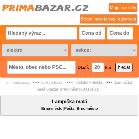
Moje inzeráty
Podat inzerát bez registrace
Okolí:
km
primabazar.cz
>>>
Elektro bazar
>>>
-Ostatní v elektro
>>>
Lampička
malá Sbazar Brno-město| Bazoš.cz
Lampička malá
Brno-město |Pošta: Brno-město