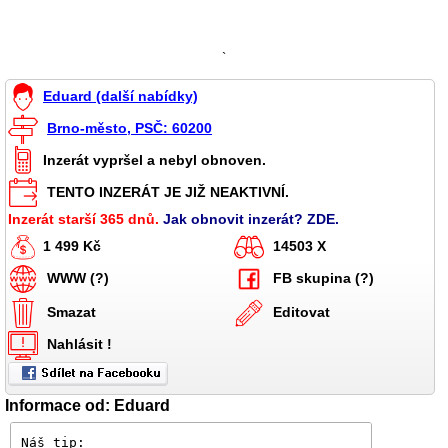
`
Eduard (další nabídky)
Brno-město, PSČ: 60200
Inzerát vypršel a nebyl obnoven.
TENTO INZERÁT JE JIŽ NEAKTIVNÍ.
Inzerát starší 365 dnů.
Jak obnovit inzerát? ZDE.
1 499 Kč
14503 X
WWW (?)
FB skupina (?)
Smazat
Editovat
Nahlásit !
Informace od: Eduard