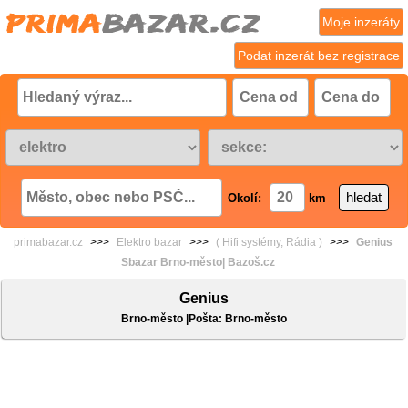
Moje inzeráty
Podat inzerát bez registrace
Okolí:
km
primabazar.cz
>>>
Elektro bazar
>>>
( Hifi systémy, Rádia )
>>>
Genius
Sbazar Brno-město| Bazoš.cz
Genius
Brno-město |Pošta: Brno-město