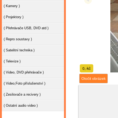
( Kamery )
( Projektory )
( Přehrávače USB, DVD atd )
( Repro soustavy )
( Satelitní technika )
( Televize )
0,-kč
( Video, DVD přehrávače )
Otočit obrázek
( Video,Foto příslušenství )
( Zesilovače a recivery )
( Ostatní audio video )