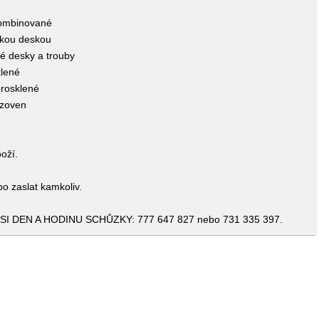
kombinované
ckou deskou
é desky a trouby
klené
prosklené
ozoven
boží.
 zaslat kamkoliv.
DEN A HODINU SCHŮZKY: 777 647 827 nebo 731 335 397.