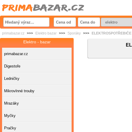
primabazar.cz
>>>
Elektro bazar
>>>
Sporáky
>>>
ELEKTROSPOTŘEBIČE - 
Elektro - bazar
EL
primabazar.cz
Digestoře
Ledničky
Mikrovlnné trouby
Mrazáky
Myčky
Pračky