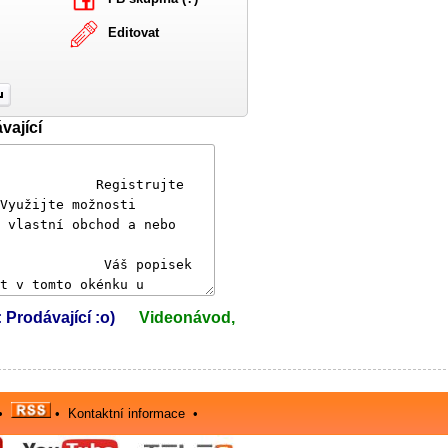
Editovat
vající
: Prodávající :o)
Videonávod,
•
•
Kontaktní informace
•