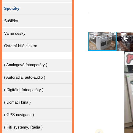
Sporáky
`
Sušičky
Varné desky
Ostatní bílé elektro
( Analogové fotoaparáty )
( Autorádia, auto-audio )
( Digitální fotoaparáty )
( Domácí kina )
( GPS navigace )
( Hifi systémy, Rádia )