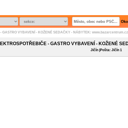
Oko
GASTRO VYBAVENÍ - KOŽENÉ SEDAČKY - NÁBYTEK: www.bazarcentrum.cz Sb
EKTROSPOTŘEBIČE - GASTRO VYBAVENÍ - KOŽENÉ SEDA
Jičín |Pošta: Jičín 1