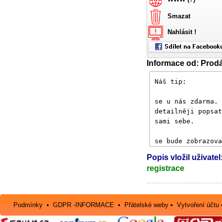
Smazat
Nahlásit !
Informace od: Prodá
Popis vložil uživatel
registrace
Podmínky
•
GDPR -INFORMACE
•
Přátelské weby
•
Vytvoření účtu