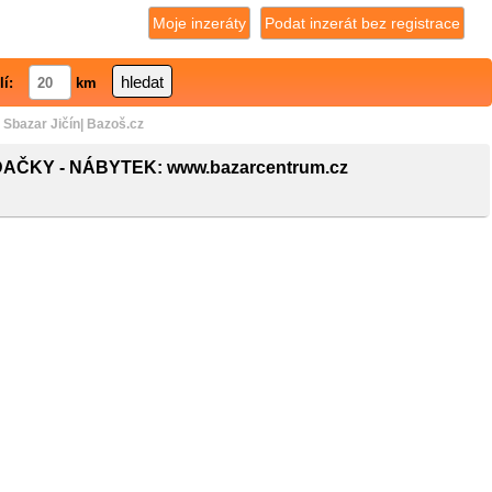
Moje inzeráty
Podat inzerát bez registrace
lí:
km
azar Jičín| Bazoš.cz
ČKY - NÁBYTEK: www.bazarcentrum.cz