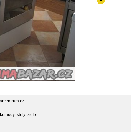
0,-kč
rcentrum.cz
komody, stoly, židle