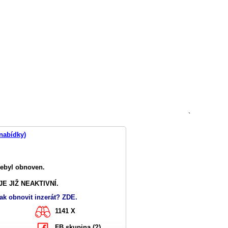
`
 nabídky)
nebyl obnoven.
E JIŽ NEAKTIVNÍ.
ak obnovit inzerát? ZDE.
1141 X
FB skupina (?)