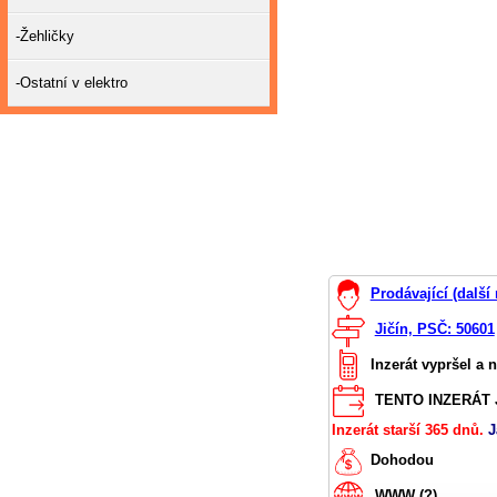
-Žehličky
-Ostatní v elektro
Prodávající (další
Jičín, PSČ: 50601
Inzerát vypršel a 
TENTO INZERÁT J
Inzerát starší 365 dnů.
J
Dohodou
WWW (?)