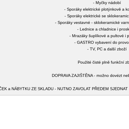
- Myčky nádobí
- Sporáky elektrické plotýnkově a 
- Sporáky elektrické se sklokerami
- Sporáky vestavné - sklokeramické varn
- Lednice a chladnice i pros
- Mrazáky šuplíkové a pultové i 
- GASTRO vybavení do prov
- TV, PC a další zboží
Použité čisté plně funkční z
DOPRAVA ZAJIŠTĚNA - možno dovézt nebo
EK a NÁBYTKU ZE SKLADU - NUTNO ZAVOLAT PŘEDEM SJEDNAT SI 