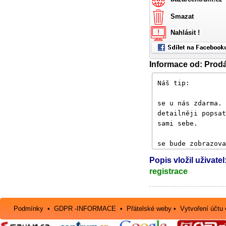
Smazat
Nahlásit !
Informace od: Prodá
Popis vložil uživatel
registrace
Podmínky
•
GDPR -INFORMACE
•
Přátelské weby
•
Vytvoření účtu