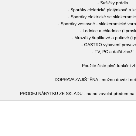
- Sušičky prádla
- Sporáky elektrické plotýnkově a 
- Sporáky elektrické se sklokerami
- Sporáky vestavné - sklokeramické varn
- Lednice a chladnice (i pros
- Mrazáky šuplíkové a pultové (i 
- GASTRO vybavení provoz
- TV, PC a další zboží
Použité čisté plně funkční z
DOPRAVA ZAJIŠTĚNA - možno dovézt nebo
PRODEJ NÁBYTKU ZE SKLADU - nutno zavolat předem na te