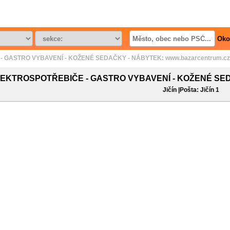
Oko
GASTRO VYBAVENÍ - KOŽENÉ SEDAČKY - NÁBYTEK: www.bazarcentrum.cz Sb
EKTROSPOTŘEBIČE - GASTRO VYBAVENÍ - KOŽENÉ SEDA
Jičín |Pošta: Jičín 1