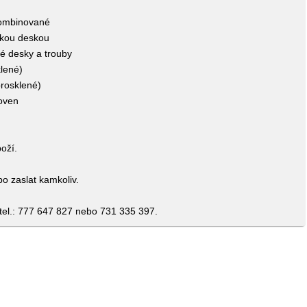
kombinované
ckou deskou
é desky a trouby
klené)
prosklené)
oven
boží.
 zaslat kamkoliv.
l.: 777 647 827 nebo 731 335 397.