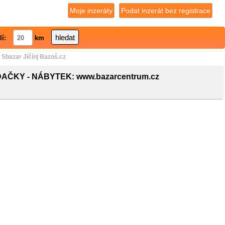
Moje inzeráty
Podat inzerát bez registrace
lí:
km
azar Jičín| Bazoš.cz
ČKY - NÁBYTEK: www.bazarcentrum.cz