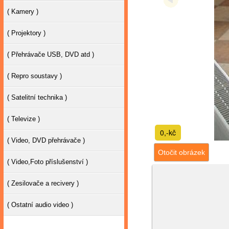
( Kamery )
( Projektory )
( Přehrávače USB, DVD atd )
( Repro soustavy )
( Satelitní technika )
( Televize )
0,-kč
( Video, DVD přehrávače )
Otočit obrázek
( Video,Foto příslušenství )
( Zesilovače a recivery )
( Ostatní audio video )