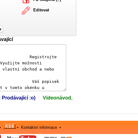
Editovat
vající
: Prodávající :o)
Videonávod,
•
•
Kontaktní informace
•