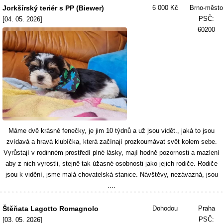
Jorkšírský teriér s PP (Biewer)
6 000 Kč
Brno-město
PSČ:
[04. 05. 2026]
60200
Máme dvě krásné fenečky, je jim 10 týdnů a už jsou vidět., jaká to jsou
zvídavá a hravá klubíčka, která začínají prozkoumávat svět kolem sebe.
Vyrůstají v rodinném prostředí plné lásky, mají hodně pozornosti a mazlení
aby z nich vyrostli, stejně tak úžasné osobnosti jako jejich rodiče. Rodiče
jsou k vidění, jsme malá chovatelská stanice. Návštěvy, nezávazná, jsou
....
Štěňata Lagotto Romagnolo
Dohodou
Praha
PSČ:
[03. 05. 2026]