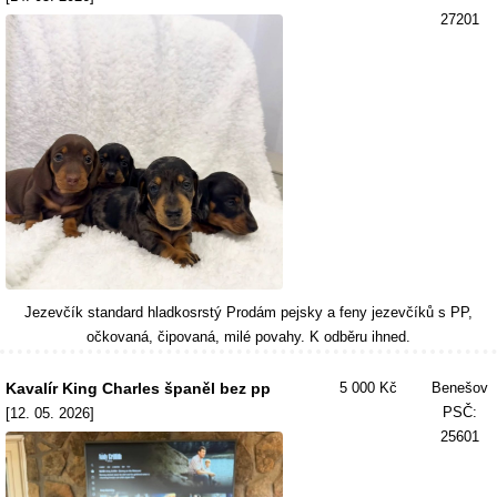
27201
Jezevčík standard hladkosrstý Prodám pejsky a feny jezevčíků s PP,
očkovaná, čipovaná, milé povahy. K odběru ihned.
Kavalír King Charles španěl bez pp
5 000 Kč
Benešov
PSČ:
[12. 05. 2026]
25601