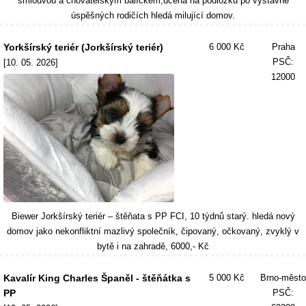
smlouvou a chovatelským balíčkem,učená na podložku po výstavně
úspěšných rodičích hledá milující domov.
Yorkšírský teriér (Jorkšírský teriér)
6 000 Kč
Praha
PSČ:
[10. 05. 2026]
12000
Biewer Jorkšírský teriér – štěňata s PP FCI, 10 týdnů starý. hledá nový
domov jako nekonfliktní mazlivý společník, čipovaný, očkovaný, zvyklý v
bytě i na zahradě, 6000,- Kč
Kavalír King Charles Španěl - štěňátka s
5 000 Kč
Brno-město
PP
PSČ: