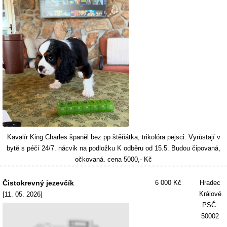
Kavalír King Charles španěl bez pp štěňátka, trikolóra pejsci. Vyrůstají v
bytě s péčí 24/7. nácvik na podložku K odběru od 15.5. Budou čipovaná,
očkovaná. cena 5000,- Kč
Čistokrevný jezevčík
6 000 Kč
Hradec
Králové
[11. 05. 2026]
PSČ:
50002