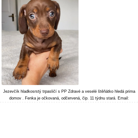
Jezevčík hladkosrstý trpasličí s PP Zdravé a veselé štěňátko hledá prima
domov . Fenka je očkovaná, odčervená, čip. 11 týdnu stará. Email: