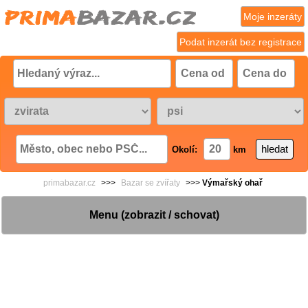
Moje inzeráty
Podat inzerát bez registrace
Okolí:
km
primabazar.cz
>>>
Bazar se zvířaty
>>>
Výmařský ohař
Menu (zobrazit / schovat)