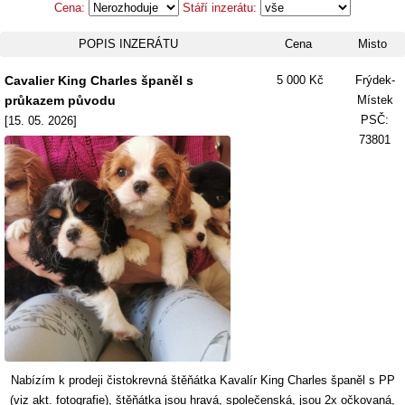
Cena:
Stáří inzerátu:
POPIS INZERÁTU
Cena
Misto
Cavalier King Charles španěl s
5 000 Kč
Frýdek-
průkazem původu
Místek
PSČ:
[15. 05. 2026]
73801
Nabízím k prodeji čistokrevná štěňátka Kavalír King Charles španěl s PP
(viz akt. fotografie), štěňátka jsou hravá, společenská, jsou 2x očkovaná,