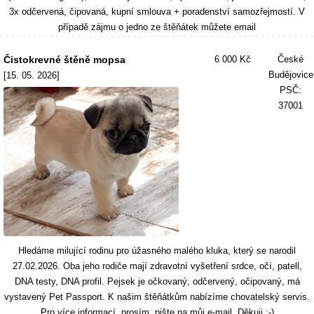
3x odčervená, čipovaná, kupní smlouva + poradenství samozřejmostí. V
případě zájmu o jedno ze štěňátek můžete email
Čistokrevné štěně mopsa
6 000 Kč
České
Budějovice
[15. 05. 2026]
PSČ:
37001
Hledáme milující rodinu pro úžasného malého kluka, který se narodil
27.02.2026. Oba jeho rodiče mají zdravotní vyšetření srdce, očí, patell,
DNA testy, DNA profil. Pejsek je očkovaný, odčervený, očipovaný, má
vystavený Pet Passport. K našim štěňátkům nabízíme chovatelský servis.
Pro více informací, prosím, pište na můj e-mail. Děkuji :-)