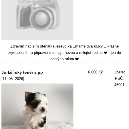
Zdravím nabízím štěňátka jezevčíka ,,máme dva kluky ,, krásné
,vymazlené ,,a připravené si najít novou a milující rodinu ❤️,, jen do
dobrých rukou ❤️
Jorkšírský teriér s pp
6 000 Kč
Liberec
PSČ:
[11. 05. 2026]
46001