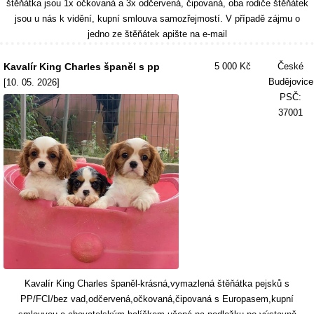
štěňátka jsou 1x očkovaná a 3x odčervená, čipovaná, oba rodiče štěňátek
jsou u nás k vidění, kupní smlouva samozřejmostí. V případě zájmu o
jedno ze štěňátek apište na e-mail
Kavalír King Charles španěl s pp
5 000 Kč
České
Budějovice
[10. 05. 2026]
PSČ:
37001
Kavalír King Charles španěl-krásná,vymazlená štěňátka pejsků s
PP/FCI/bez vad,odčervená,očkovaná,čipovaná s Europasem,kupní