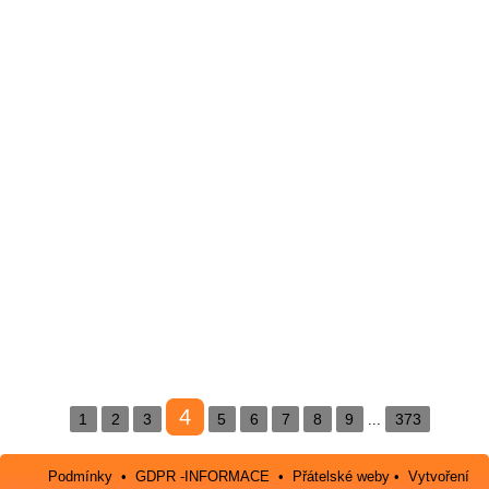
4
1
2
3
5
6
7
8
9
373
...
Podmínky
•
GDPR -INFORMACE
•
Přátelské weby
•
Vytvoření