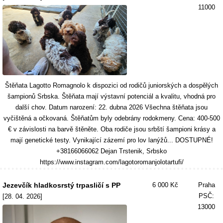
11000
Štěňata Lagotto Romagnolo k dispozici od rodičů juniorských a dospělých
šampionů Srbska. Štěňata mají výstavní potenciál a kvalitu, vhodná pro
další chov. Datum narození: 22. dubna 2026 Všechna štěňata jsou
vyčištěná a očkovaná. Štěňatům byly odebrány rodokmeny. Cena: 400-500
€ v závislosti na barvě štěněte. Oba rodiče jsou srbští šampioni krásy a
mají genetické testy. Vynikající zázemí pro lov lanýžů... DOSTUPNÉ!
+38166066062 Dejan Trstenik, Srbsko
https://www.instagram.com/lagotoromanjolotartufi/
Jezevčík hladkosrstý trpasličí s PP
6 000 Kč
Praha
PSČ:
[28. 04. 2026]
13000