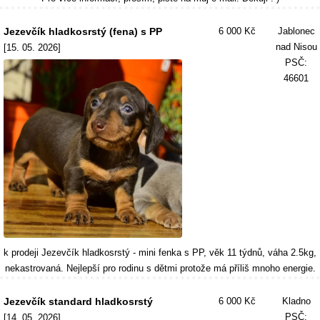
Jezevčík hladkosrstý (fena) s PP
6 000 Kč
Jablonec
nad Nisou
[15. 05. 2026]
PSČ:
46601
k prodeji Jezevčík hladkosrstý - mini fenka s PP, věk 11 týdnů, váha 2.5kg,
nekastrovaná. Nejlepší pro rodinu s dětmi protože má příliš mnoho energie.
Jezevčík standard hladkosrstý
6 000 Kč
Kladno
PSČ:
[14. 05. 2026]