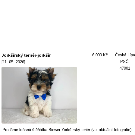
Jorkšírský terirér-jorkšír
6 000 Kč
Česká Lípa
PSČ:
[11. 05. 2026]
47001
Prodáme krásná štěňátka Biewer Yorkšírský teriér (viz aktuální fotografie),