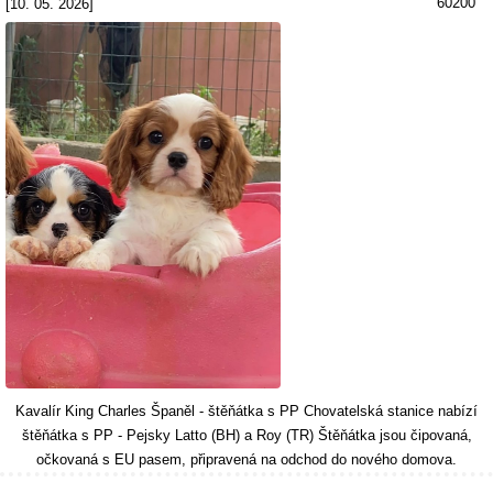
60200
[10. 05. 2026]
Kavalír King Charles Španěl - štěňátka s PP Chovatelská stanice nabízí
štěňátka s PP - Pejsky Latto (BH) a Roy (TR) Štěňátka jsou čipovaná,
očkovaná s EU pasem, připravená na odchod do nového domova.