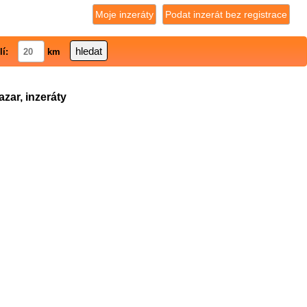
Moje inzeráty
Podat inzerát bez registrace
lí:
km
zar, inzeráty