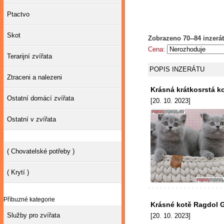
Ptactvo
Skot
Zobrazeno 70--84 inzerát
Cena:
Terarijní zvířata
POPIS INZERÁTU
Ztraceni a nalezeni
Krásná krátkosrstá k
Ostatní domácí zvířata
[20. 10. 2023]
Ostatní v zvířata
( Chovatelské potřeby )
( Krytí )
Příbuzné kategorie
Krásné kotě Ragdol 
Služby pro zvířata
[20. 10. 2023]