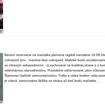
Beriem rezervácie na mačiatka plemena ragdoll narodené 24.09.Ot
colorpoint lynx , mamina blue colorpoint. Malinké budú socializova
so zdravým sebavedomím :-)),vychované na kvalitnej strave a s ko
veterinárnou starostlivosťou. Pravidelne odčervované, plno očkovan
Štartovací balíček samozrejmosťou. Fotky a videa budem rada posi
je vítaná ,samozrejme škôlka sa otvára až keď budú mačiatka ....