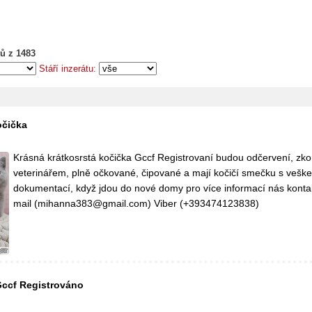
ů z 1483
Stáří inzerátu:
očička
Krásná krátkosrstá kočička Gccf Registrovaní budou odčervení, zko
veterinářem, plně očkované, čipované a mají kočičí smečku s vešk
dokumentací, když jdou do nové domy pro více informací nás kontak
mail (mihanna383@gmail.com) Viber (+393474123838)
Gccf Registrováno