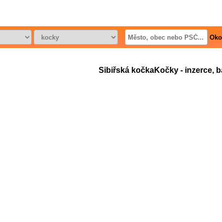
Oko
Sibiřská kočkaKočky - inzerce, ba