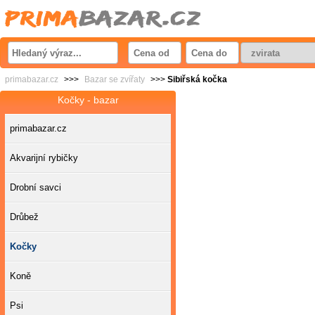
primabazar.cz
>>>
Bazar se zvířaty
>>>
Sibiřská kočka
Kočky - bazar
primabazar.cz
Akvarijní rybičky
Drobní savci
Drůbež
Kočky
Koně
Psi