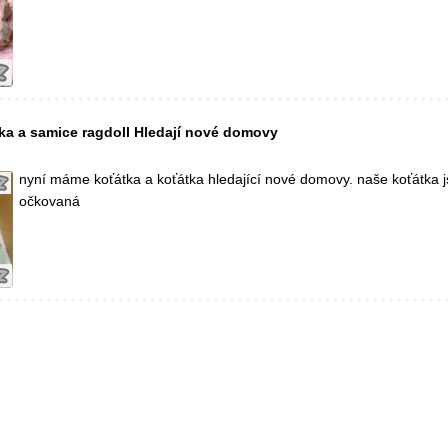
ka a samice ragdoll Hledají nové domovy
nyní máme koťátka a koťátka hledající nové domovy. naše koťátka 
očkovaná