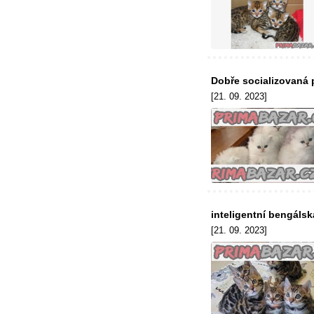
Dobře socializovaná 
[21. 09. 2023]
inteligentní bengálsk
[21. 09. 2023]