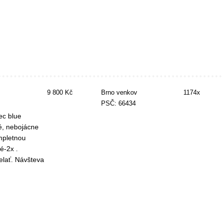
9 800 Kč
Brno venkov
1174x
PSČ: 66434
ec blue
né, nebojácne
mpletnou
é-2x .
elať. Návšteva