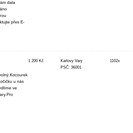
nám dala
váno
erou
tujte přes E-
1 200 Kč
Karlovy Vary
1102x
PSČ: 36001
 volný.Kocourek
Kočičku u nás
ydlíme ve
ary.Pro