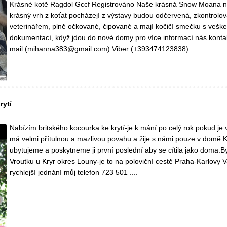
Krásné kotě Ragdol Gccf Registrováno Naše krásná Snow Moana 
krásný vrh z koťat pocházejí z výstavy budou odčervená, zkontrolo
veterinářem, plně očkované, čipované a mají kočičí smečku s vešk
dokumentací, když jdou do nové domy pro více informací nás kontak
mail (mihanna383@gmail.com) Viber (+393474123838)
rytí
Nabízím britského kocourka ke krytí-je k mání po celý rok pokud je
má velmi přítulnou a mazlivou povahu a žije s námi pouze v domě.
ubytujeme a poskytneme ji první poslední aby se cítila jako doma.B
Vroutku u Kryr okres Louny-je to na poloviční cestě Praha-Karlovy V
rychlejší jednání můj telefon 723 501 ....