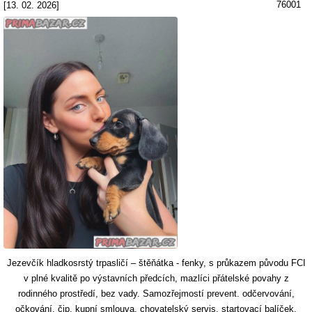
76001
[13. 02. 2026]
Jezevčík hladkosrstý trpasličí – štěňátka - fenky, s průkazem původu FCI
v plné kvalitě po výstavních předcích, mazlíci přátelské povahy z
rodinného prostředí, bez vady. Samozřejmostí prevent. odčervování,
očkování, čip, kupní smlouva, chovatelský servis, startovací balíček,