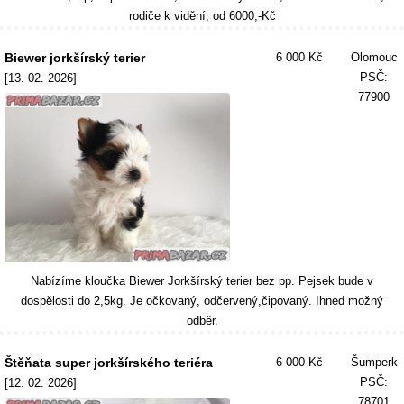
rodiče k vidění, od 6000,-Kč
Biewer jorkšírský terier
6 000 Kč
Olomouc
PSČ:
[13. 02. 2026]
77900
Nabízíme kloučka Biewer Jorkšírský terier bez pp. Pejsek bude v
dospělosti do 2,5kg. Je očkovaný, odčervený,čipovaný. Ihned možný
odběr.
Štěňata super jorkšírského teriéra
6 000 Kč
Šumperk
PSČ:
[12. 02. 2026]
78701