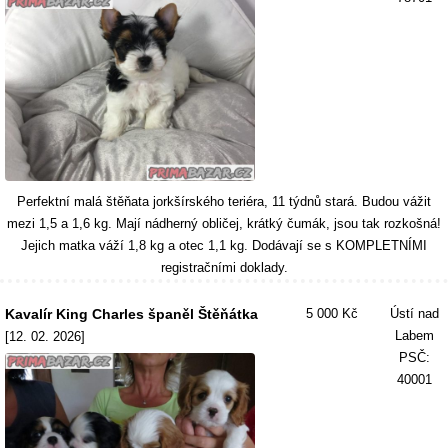
Perfektní malá štěňata jorkšírského teriéra, 11 týdnů stará. Budou vážit
mezi 1,5 a 1,6 kg. Mají nádherný obličej, krátký čumák, jsou tak rozkošná!
Jejich matka váží 1,8 kg a otec 1,1 kg. Dodávají se s KOMPLETNÍMI
registračními doklady.
Kavalír King Charles španěl Štěňátka
5 000 Kč
Ústí nad
Labem
[12. 02. 2026]
PSČ:
40001