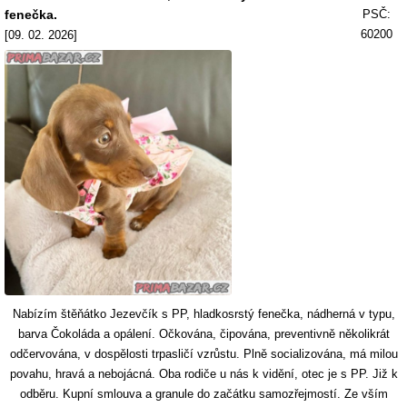
fenečka.
PSČ:
60200
[09. 02. 2026]
Nabízím štěňátko Jezevčík s PP, hladkosrstý fenečka, nádherná v typu,
barva Čokoláda a opálení. Očkována, čipována, preventivně několikrát
odčervována, v dospělosti trpasličí vzrůstu. Plně socializována, má milou
povahu, hravá a nebojácná. Oba rodiče u nás k vidění, otec je s PP. Již k
odběru. Kupní smlouva a granule do začátku samozřejmostí. Ze vším