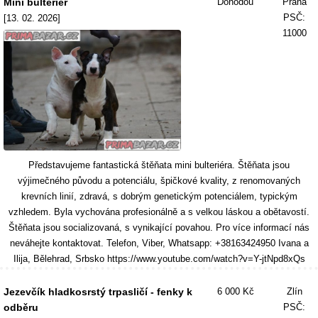
Mini bulteriér
Dohodou
Praha
PSČ:
[13. 02. 2026]
11000
Představujeme fantastická štěňata mini bulteriéra. Štěňata jsou
výjimečného původu a potenciálu, špičkové kvality, z renomovaných
krevních linií, zdravá, s dobrým genetickým potenciálem, typickým
vzhledem. Byla vychována profesionálně a s velkou láskou a obětavostí.
Štěňata jsou socializovaná, s vynikající povahou. Pro více informací nás
neváhejte kontaktovat. Telefon, Viber, Whatsapp: +38163424950 Ivana a
Ilija, Bělehrad, Srbsko https://www.youtube.com/watch?v=Y-jtNpd8xQs
Jezevčík hladkosrstý trpasličí - fenky k
6 000 Kč
Zlín
odběru
PSČ: