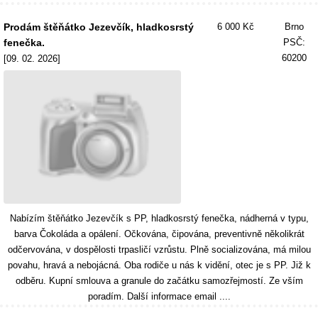
Prodám štěňátko Jezevčík, hladkosrstý
6 000 Kč
Brno
fenečka.
PSČ:
60200
[09. 02. 2026]
Nabízím štěňátko Jezevčík s PP, hladkosrstý fenečka, nádherná v typu,
barva Čokoláda a opálení. Očkována, čipována, preventivně několikrát
odčervována, v dospělosti trpasličí vzrůstu. Plně socializována, má milou
povahu, hravá a nebojácná. Oba rodiče u nás k vidění, otec je s PP. Již k
odběru. Kupní smlouva a granule do začátku samozřejmostí. Ze vším
poradím. Další informace email ....