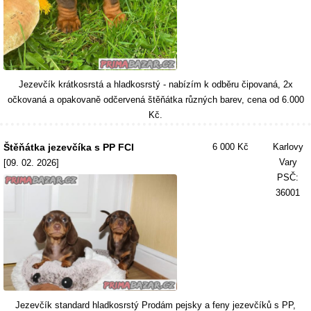
Jezevčík krátkosrstá a hladkosrstý - nabízím k odběru čipovaná, 2x
očkovaná a opakovaně odčervená štěňátka různých barev, cena od 6.000
Kč.
Štěňátka jezevčíka s PP FCI
6 000 Kč
Karlovy
Vary
[09. 02. 2026]
PSČ:
36001
Jezevčík standard hladkosrstý Prodám pejsky a feny jezevčíků s PP,