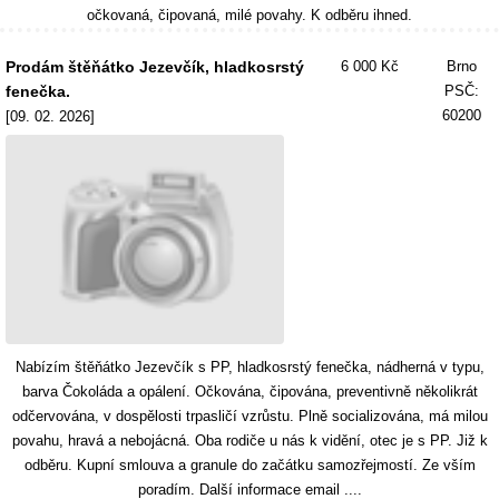
očkovaná, čipovaná, milé povahy. K odběru ihned.
Prodám štěňátko Jezevčík, hladkosrstý
6 000 Kč
Brno
fenečka.
PSČ:
60200
[09. 02. 2026]
Nabízím štěňátko Jezevčík s PP, hladkosrstý fenečka, nádherná v typu,
barva Čokoláda a opálení. Očkována, čipována, preventivně několikrát
odčervována, v dospělosti trpasličí vzrůstu. Plně socializována, má milou
povahu, hravá a nebojácná. Oba rodiče u nás k vidění, otec je s PP. Již k
odběru. Kupní smlouva a granule do začátku samozřejmostí. Ze vším
poradím. Další informace email ....