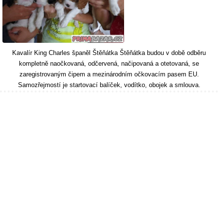
Kavalír King Charles španěl Štěňátka Štěňátka budou v době odběru
kompletně naočkovaná, odčervená, načipovaná a otetovaná, se
zaregistrovaným čipem a mezinárodním očkovacím pasem EU.
Samozřejmostí je startovací balíček, vodítko, obojek a smlouva.