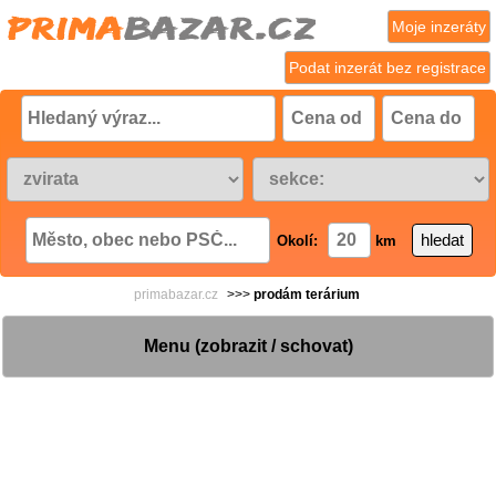
Moje inzeráty
Podat inzerát bez registrace
Okolí:
km
primabazar.cz
>>>
prodám terárium
Menu (zobrazit / schovat)