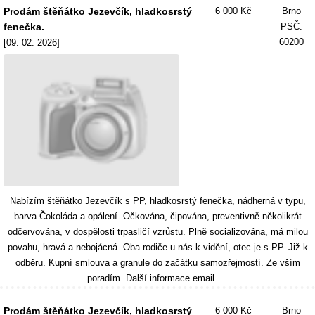
Prodám štěňátko Jezevčík, hladkosrstý
6 000 Kč
Brno
fenečka.
PSČ:
60200
[09. 02. 2026]
Nabízím štěňátko Jezevčík s PP, hladkosrstý fenečka, nádherná v typu,
barva Čokoláda a opálení. Očkována, čipována, preventivně několikrát
odčervována, v dospělosti trpasličí vzrůstu. Plně socializována, má milou
povahu, hravá a nebojácná. Oba rodiče u nás k vidění, otec je s PP. Již k
odběru. Kupní smlouva a granule do začátku samozřejmostí. Ze vším
poradím. Další informace email ....
Prodám štěňátko Jezevčík, hladkosrstý
6 000 Kč
Brno