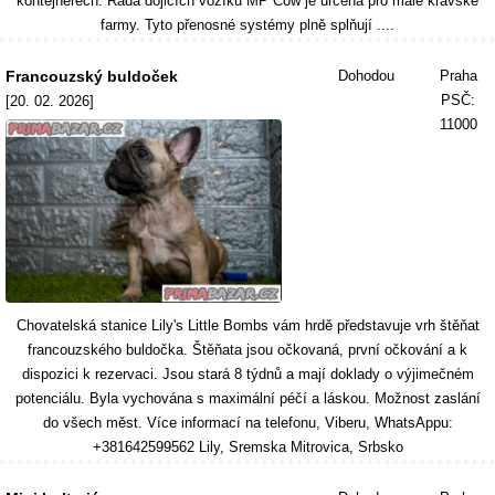
kontejnerech. Řada dojicích vozíků MP Cow je určena pro malé kravské
farmy. Tyto přenosné systémy plně splňují ....
Francouzský buldoček
Dohodou
Praha
PSČ:
[20. 02. 2026]
11000
Chovatelská stanice Lily's Little Bombs vám hrdě představuje vrh štěňat
francouzského buldočka. Štěňata jsou očkovaná, první očkování a k
dispozici k rezervaci. Jsou stará 8 týdnů a mají doklady o výjimečném
potenciálu. Byla vychována s maximální péčí a láskou. Možnost zaslání
do všech měst. Více informací na telefonu, Viberu, WhatsAppu:
+381642599562 Lily, Sremska Mitrovica, Srbsko