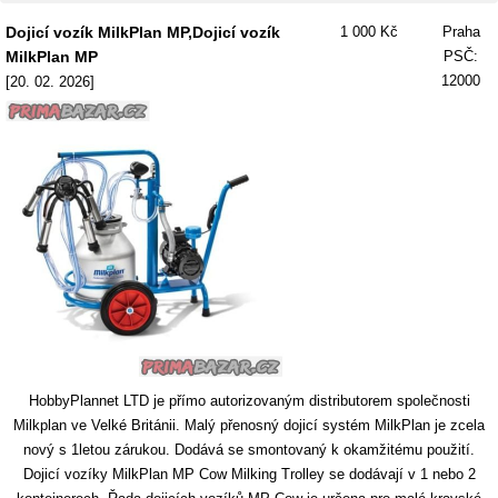
Dojicí vozík MilkPlan MP,Dojicí vozík
1 000 Kč
Praha
MilkPlan MP
PSČ:
12000
[20. 02. 2026]
HobbyPlannet LTD je přímo autorizovaným distributorem společnosti
Milkplan ve Velké Británii. Malý přenosný dojicí systém MilkPlan je zcela
nový s 1letou zárukou. Dodává se smontovaný k okamžitému použití.
Dojicí vozíky MilkPlan MP Cow Milking Trolley se dodávají v 1 nebo 2