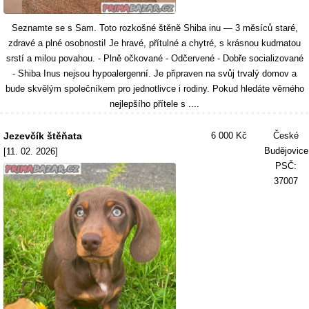
Seznamte se s Sam. Toto rozkošné štěně Shiba inu — 3 měsíců staré,
zdravé a plné osobnosti! Je hravé, přítulné a chytré, s krásnou kudrnatou
srstí a milou povahou. - Plně očkované - Odčervené - Dobře socializované
- Shiba Inus nejsou hypoalergenní. Je připraven na svůj trvalý domov a
bude skvělým společníkem pro jednotlivce i rodiny. Pokud hledáte věrného
nejlepšího přítele s ....
Jezevčík štěňata
6 000 Kč
České
Budějovice
[11. 02. 2026]
PSČ:
37007