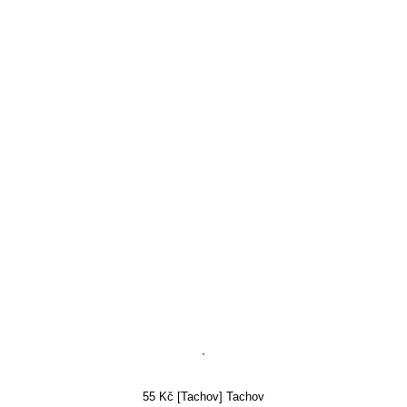
`
55 Kč [Tachov] Tachov