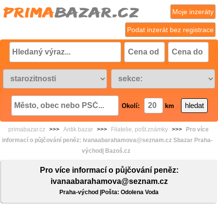
Moje inzeráty
Podat inzerát bez registrace
Okolí:
km
primabazar.cz
>>>
Antik bazar
>>>
Filatelie, pošt.známky
>>>
Pro více
informací o půjčování peněz: ivanaabarahamova@seznam.cz Sbazar Praha-
východ| Bazoš.cz
Pro více informací o půjčování peněz:
ivanaabarahamova@seznam.cz
Praha-východ |Pošta: Odolena Voda