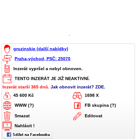
`
gruzinskie (další nabídky)
Praha-východ, PSČ: 25070
Inzerát vypršel a nebyl obnoven.
TENTO INZERÁT JE JIŽ NEAKTIVNÍ.
Inzerát starší 365 dnů.
Jak obnovit inzerát? ZDE.
45 600 Kč
1698 X
WWW (?)
FB skupina (?)
Smazat
Editovat
Nahlásit !