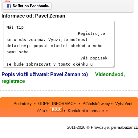
Informace od: Pavel Zeman
Popis vložil uživatel: Pavel Zeman :o)
Videonávod,
registrace
Podmínky
•
GDPR -INFORMACE
•
Přátelské weby
•
Vytvoření
účtu
•
•
Kontaktní informace
•
2011-2026 © Provozuje:
primabazar.cz