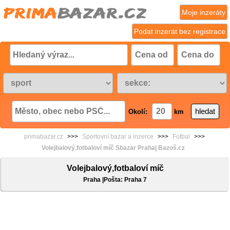
Moje inzeráty
Podat inzerát bez registrace
Okolí:
km
primabazar.cz
>>>
Sportovní bazar a inzerce
>>>
Fotbal
>>>
Volejbalový,fotbaloví míč Sbazar Praha| Bazoš.cz
Volejbalový,fotbaloví míč
Praha |Pošta: Praha 7