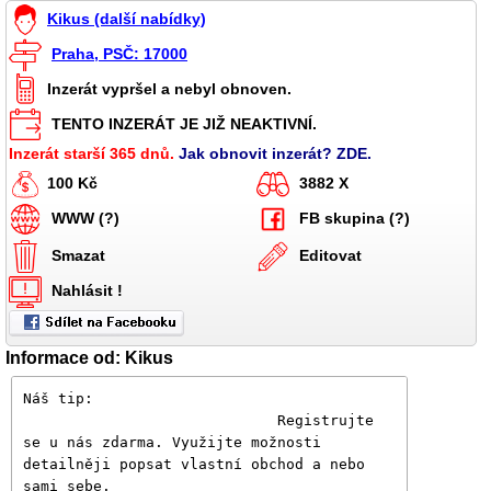
Kikus (další nabídky)
Praha, PSČ: 17000
Inzerát vypršel a nebyl obnoven.
TENTO INZERÁT JE JIŽ NEAKTIVNÍ.
Inzerát starší 365 dnů.
Jak obnovit inzerát? ZDE.
100 Kč
3882 X
WWW (?)
FB skupina (?)
Smazat
Editovat
Nahlásit !
Informace od: Kikus