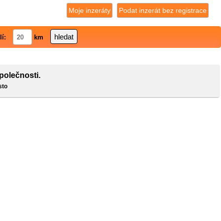
Moje inzeráty
Podat inzerát bez registrace
lí:
km
polečnosti.
sto