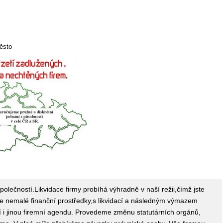
ěsto
olečností.Likvidace firmy probíhá výhradně v naší režii,čímž jste
te nemalé finanční prostředky,s likvidací a následným výmazem
í i jinou firemní agendu. Provedeme změnu statutárních orgánů,