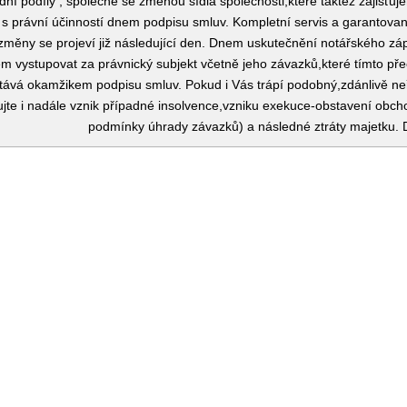
í podíly , společně se změnou sídla společnosti,které taktéž zajišťu
 s právní účinností dnem podpisu smluv. Kompletní servis a garantova
měny se projeví již následující den. Dnem uskutečnění notářského zá
m vystupovat za právnický subjekt včetně jeho závazků,které tímto pře
tává okamžikem podpisu smluv. Pokud i Vás trápí podobný,zdánlivě neř
ujte i nadále vznik případné insolvence,vzniku exekuce-obstavení obc
podmínky úhrady závazků) a následné ztráty majetku. D