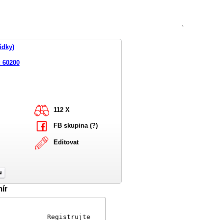
`
ídky)
 60200
112 X
FB skupina (?)
Editovat
ír