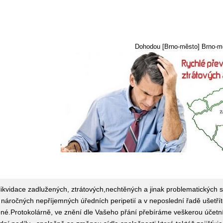
Dohodou [Brno-město] Brno-m
likvidace zadlužených, ztrátových,nechtěných a jinak problematických sp
 náročných nepříjemných úředních peripetií a v neposlední řadě ušetří
ené.Protokolárně, ve znění dle Vašeho přání přebíráme veškerou účetn