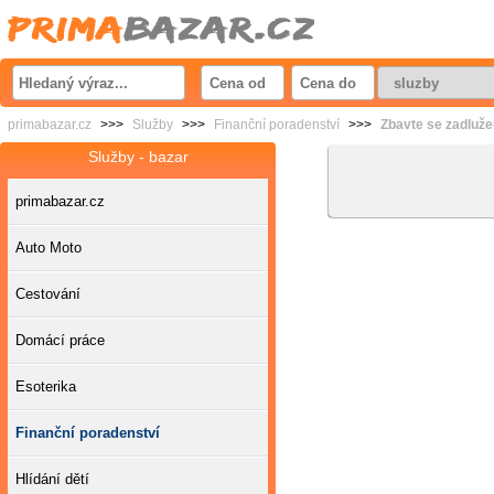
primabazar.cz
>>>
Služby
>>>
Finanční poradenství
>>>
Zbavte se zadluže
Služby - bazar
primabazar.cz
Auto Moto
Cestování
Domácí práce
Esoterika
Finanční poradenství
Hlídání dětí