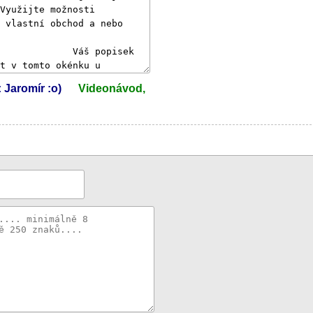
: Jaromír :o)
Videonávod,