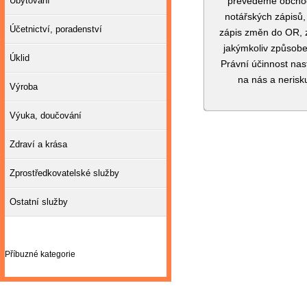
Ubytování
převedeme obchodn
notářských zápisů,
Účetnictví, poradenství
zápis změn do OR, z
jakýmkoliv způsobe
Úklid
Právní účinnost nas
na nás a nerisk
Výroba
Výuka, doučování
Zdraví a krása
Zprostředkovatelské služby
Ostatní služby
Příbuzné kategorie