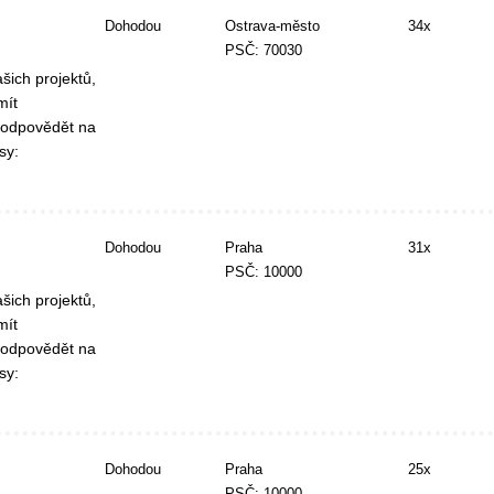
Dohodou
Ostrava-město
34x
PSČ: 70030
šich projektů,
mít
 odpovědět na
sy:
Dohodou
Praha
31x
PSČ: 10000
šich projektů,
mít
 odpovědět na
sy:
Dohodou
Praha
25x
PSČ: 10000