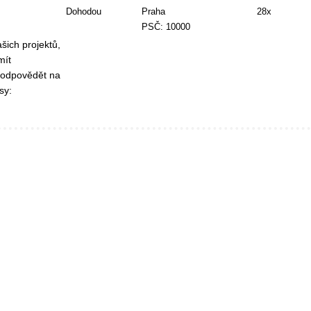
Dohodou
Praha
28x
PSČ: 10000
šich projektů,
mít
 odpovědět na
sy: