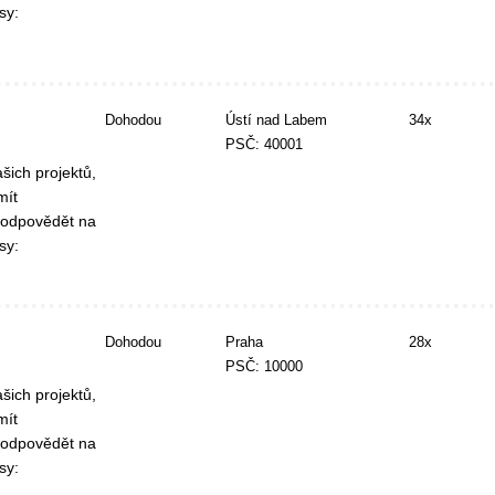
sy:
Dohodou
Ústí nad Labem
34x
PSČ: 40001
šich projektů,
mít
 odpovědět na
sy:
Dohodou
Praha
28x
PSČ: 10000
šich projektů,
mít
 odpovědět na
sy: