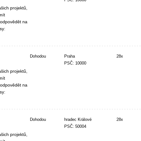
šich projektů,
mít
 odpovědět na
sy:
Dohodou
Praha
28x
PSČ: 10000
šich projektů,
mít
 odpovědět na
sy:
Dohodou
hradec Králové
28x
PSČ: 50004
šich projektů,