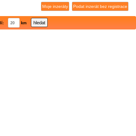
Moje inzeráty
Podat inzerát bez registrace
lí:
km